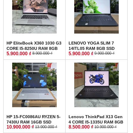
HP EliteBook X360 1030 G3
LENOVO YOGA SLIM 7
CORE I5-8250U RAM 8GB
14ITL05 RAM 8GB SSD
5.900.000 ₫
5.900.000 ₫
8.900.000 ₫
9.900.000 ₫
SSD 256GB MÀN HÌNH :
512GB MÀN HÌNH :
13.3INCH IPS TOUCH XOAY
14"FullHD IPS
GẬP 360
HP 15-FC0086AU RYZEN 5-
Lenovo ThinkPad X13 Gen
7430U RAM 16GB SSD
4 CORE I5-1335U RAM 8GB
10.900.000 ₫
8.500.000 ₫
13.900.000 ₫
10.900.000 ₫
512GB MÀN HÌNH : 15.6
SSD 256GB MÀN HÌNH :
Inch FullHD IPS
13.3 Inch WUXGA