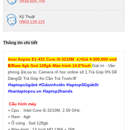
0938.605.705
Kỹ Thuật
0903.128.115
Thông tin chi tiết
Acer Aspire E1-431 Core i5-3210M 👉Giá 4.300.000 vnđ
💵Ram 4gb Ssd 128gb Màn hình 14.0''Inch
Giải trí - Văn
phòng 👍Loa to, Camera rõ học online số 1,Trả Góp 0% Dễ
Dàng😜 Trả Góp Ko Cần Trả Trước💯
#laptopcũgiárẻ #Giásinhviên #laptopSGgiátốt
#banlaptopcu.vn #laptop2hands
Cấu hình máy
+ Cpu : Intel Core i5-3210M, 2.50 GHz.
+ Ram : 4gb
+ Ổ cứng : Ssd 128gb
+ Màn hình : 14 Inch HD 1366 x 768