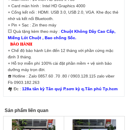
+ Card màn hình : Intel HD Graphics 4000
+ Cổng kết nối : HDMI. USB 3.0, USB 2.0, VGA. Khe đọc thẻ
nhớ và kết nối Bluetooth.
+ Pin + Sạc : Zin theo máy
💥 Quà tặng kèm theo máy :
Chuột Không Dây Cao Cấp,
Miếng Lót Chuột , Bao chống Sốc.
𝐁Ả𝐎 𝐇À𝐍𝐇
+ Chế độ bảo hành Lên đến 12 tháng với phần cứng mặc
định 3 tháng.
+ Hỗ trợ miễn phí 100% cài đặt phần mềm + vệ sinh bảo
dưỡng máy trọn đời.
☎️ Hotline : Zalo 0857.60 .70 .80 / 0903.128.115 zalo viber
Fb 0903.182.263
🏘 Đc :
128a tân kỳ Tân quý P.sơn kỳ q.Tân phú Tp.hcm
Sản phẩm liên quan