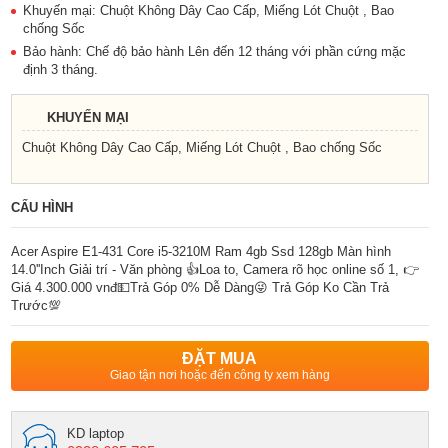
Khuyến mại: Chuột Không Dây Cao Cấp, Miếng Lót Chuột , Bao
chống Sốc
Bảo hành: Chế độ bảo hành Lên đến 12 tháng với phần cứng mặc
định 3 tháng.
KHUYẾN MẠI
Chuột Không Dây Cao Cấp, Miếng Lót Chuột , Bao chống Sốc
CẤU HÌNH
Acer Aspire E1-431 Core i5-3210M Ram 4gb Ssd 128gb Màn hình
14.0''Inch Giải trí - Văn phòng 👍Loa to, Camera rõ học online số 1, 👉
Giá 4.300.000 vnđ💵Trả Góp 0% Dễ Dàng😜 Trả Góp Ko Cần Trả
Trước💯
ĐẶT MUA
Giao tận nơi hoặc đến công ty xem hàng
KD laptop