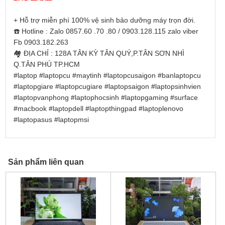
+ Hỗ trợ miễn phí 100% vệ sinh bảo dưỡng máy trọn đời.
☎️
 Hotline : Zalo 0857.60 .70 .80 / 0903.128.115 zalo viber 
Fb 0903.182.263
🏘
 ĐỊA CHỈ : 128A TÂN KỲ TÂN QUÝ,P.TÂN SƠN NHÌ 
Q.TÂN PHÚ TP.HCM
#laptop
#laptopcu
#maytinh
#laptopcusaigon
#banlaptopcu
#laptopgiare
#laptopcugiare
#laptopsaigon
#laptopsinhvien
#laptopvanphong
#laptophocsinh
#laptopgaming
#surface
#macbook
#laptopdell
#laptopthingpad
#laptoplenovo
#laptopasus
#laptopmsi
Sản phẩm liên quan