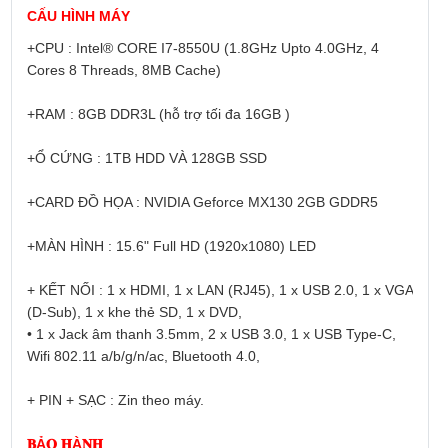
CẤU HÌNH MÁY
+CPU : Intel® CORE I7-8550U (1.8GHz Upto 4.0GHz, 4 
Cores 8 Threads, 8MB Cache)
+RAM : 8GB DDR3L (hỗ trợ tối đa 16GB )
+Ổ CỨNG : 1TB HDD VÀ 128GB SSD
+CARD ĐỒ HỌA : NVIDIA Geforce MX130 2GB GDDR5
+MÀN HÌNH : 15.6" Full HD (1920x1080) LED
+ KẾT NỐI : 1 x HDMI, 1 x LAN (RJ45), 1 x USB 2.0, 1 x VGA 
(D-Sub), 1 x khe thẻ SD, 1 x DVD,
• 1 x Jack âm thanh 3.5mm, 2 x USB 3.0, 1 x USB Type-C, 
Wifi 802.11 a/b/g/n/ac, Bluetooth 4.0,
+ PIN + SẠC : Zin theo máy.
𝐁Ả𝐎 𝐇À𝐍𝐇 