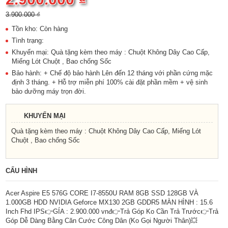
3.900.000 ₫
Tồn kho: Còn hàng
Tình trạng:
Khuyến mại: Quà tặng kèm theo máy : Chuột Không Dây Cao Cấp,
Miếng Lót Chuột , Bao chống Sốc
Bảo hành: + Chế độ bảo hành Lên đến 12 tháng với phần cứng mặc
định 3 tháng. + Hỗ trợ miễn phí 100% cài đặt phần mềm + vệ sinh
bảo dưỡng máy trọn đời.
KHUYẾN MẠI
Quà tặng kèm theo máy : Chuột Không Dây Cao Cấp, Miếng Lót
Chuột , Bao chống Sốc
CẤU HÌNH
Acer Aspire E5 576G CORE I7-8550U RAM 8GB SSD 128GB VÀ
1.000GB HDD NVIDIA Geforce MX130 2GB GDDR5 MÀN HÌNH : 15.6
Inch Fhd IPS👉GÍA : 2.900.000 vnđ👉Trả Góp Ko Cần Trả Trước👉Trả
Góp Dễ Dàng Bằng Căn Cước Công Dân (Ko Gọi Người Thân)💥