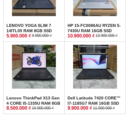
LENOVO YOGA SLIM 7
HP 15-FC0086AU RYZEN 5-
14ITL05 RAM 8GB SSD
7430U RAM 16GB SSD
5.900.000 ₫
10.900.000 ₫
9.900.000 ₫
13.900.000 ₫
512GB MÀN HÌNH :
512GB MÀN HÌNH : 15.6
14"FullHD IPS
Inch FullHD IPS
Lenovo ThinkPad X13 Gen
Dell Latitude 7420 CORE™
4 CORE I5-1335U RAM 8GB
I7-1185G7 RAM 16GB SSD
8.500.000 ₫
9.900.000 ₫
10.900.000 ₫
11.900.000 ₫
SSD 256GB MÀN HÌNH :
256GB MÀN HÌNH :
13.3 Inch WUXGA
14.0''Inch Fhd IPS