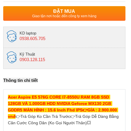
ĐẶT MUA
Giao tận nơi hoặc đến công ty xem hàng
KD laptop
0938.605.705
Kỹ Thuật
0903.128.115
Thông tin chi tiết
Acer Aspire E5 576G CORE I7-8550U RAM 8GB SSD 
128GB VÀ 1.000GB HDD NVIDIA Geforce MX130 2GB 
GDDR5 MÀN HÌNH : 15.6 Inch Fhd IPS
👉
GÍA : 2.900.000 
vnđ
👉
Trả Góp Ko Cần Trả Trước
👉
Trả Góp Dễ Dàng Bằng 
Căn Cước Công Dân (Ko Gọi Người Thân)
💥