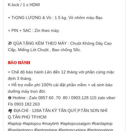
K-lock / 1 x HDMI
+ TrỌNG LƯỢNG & Vỏ : 1.5 kg, Vỏ nhôm màu Bạc
+ PIN + SẠC : Zin theo máy.
🎁
 QÙA TẶNG KÈM THEO MÁY : Chuột Không Dây Cao 
Cấp, Miếng Lót Chuột , Bao chống Sốc.
𝐁Ả𝐎 𝐇À𝐍𝐇 
+ Chế độ bảo hành Lên đến 12 tháng với phần cứng mặc 
định 3 tháng.
+ Hỗ trợ miễn phí 100% cài đặt phần mềm + vệ sinh bảo 
dưỡng máy trọn đời.
☎️
 Hotline : Zalo 0857.60 .70 .80 / 0903.128.115 zalo viber 
Fb 0903.182.263
🏘
 ĐỊA CHỈ : 128A TÂN KỲ TÂN QUÝ,P.TÂN SƠN NHÌ 
Q.TÂN PHÚ TP.HCM
#laptop
#laptopcu
#maytinh
#laptopcusaigon
#banlaptop
#banlaptopcu
#laptopgiare
#laptopcugiare
#laptopsaigon