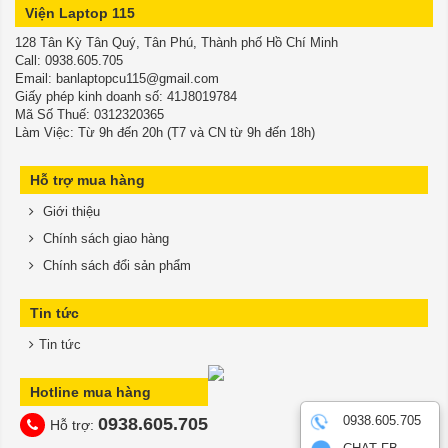
Viện Laptop 115
128 Tân Kỳ Tân Quý, Tân Phú, Thành phố Hồ Chí Minh
​​​​​​​Call: 0938.605.705
Email: banlaptopcu115@gmail.com
Giấy phép kinh doanh số: 41J8019784
Mã Số Thuế: 0312320365
Làm Việc: Từ 9h đến 20h (T7 và CN từ 9h đến 18h)
Hỗ trợ mua hàng
Giới thiệu
Chính sách giao hàng
Chính sách đổi sản phẩm
Tin tức
Tin tức
Hotline mua hàng
0938.605.705
0938.605.705
Hỗ trợ: