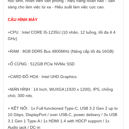
học sinh, nhân viên văn phòng - hiệu năng hoàn hảo - Sẵn 
sàng cho làm việc từ xa - Hiệu suất làm việc cực cao.
CẤU HÌNH MÁY
+CPU : Intel CORE I5-1235U (10 nhân, 12 luồng, tối đa 4.4 
GHz)
+RAM : 8GB DDR5 Bus 4800MHz (Nâng cấp tối đa 16GB)
+Ổ CỨNG : 512GB PCIe NVMe SSD
+CARD ĐỒ HỌA : Intel UHD Graphics
+MÀN HÌNH : 14 Inch, WUXGA (1920 x 1200), IPS, chống 
chói, 300 nits.
+ KẾT NỐI : 1x Full-functioned Type-C, USB 3.2 Gen 2 up to 
10 Gbps, DisplayPort / over USB-C, power delivery / 3x USB 
3.1 Gen 1 Type-A / 1x HDMI 1.4 with HDCP support / 1x 
Audio jack / DC-in