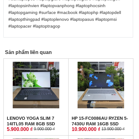
#laptopsinhvien
#laptopvanphong
#laptophocsinh
#laptopgaming
#surface
#macbook
#laptophp
#laptopdell
#laptopthingpad
#laptoplenovo
#laptopasus
#laptopmsi
#laptopacer
#laptoptragop
Sản phẩm liên quan
LENOVO YOGA SLIM 7
HP 15-FC0086AU RYZEN 5-
14ITL05 RAM 8GB SSD
7430U RAM 16GB SSD
5.900.000 ₫
10.900.000 ₫
9.900.000 ₫
13.900.000 ₫
512GB MÀN HÌNH :
512GB MÀN HÌNH : 15.6
14"FullHD IPS
Inch FullHD IPS