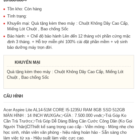
10.500.000 ₫
Tồn kho: Còn hàng
Tình trạng:
Khuyến mại: Quà tặng kèm theo máy : Chuột Không Dây Cao Cấp,
Miếng Lót Chuột , Bao chống Sốc
Bảo hành: + Chế độ bảo hành Lên đến 12 tháng với phần cứng mặc
định 3 tháng. + Hỗ trợ miễn phí 100% cài đặt phần mềm + vệ sinh
bảo dưỡng máy trọn đời.
KHUYẾN MẠI
Quà tặng kèm theo máy : Chuột Không Dây Cao Cấp, Miếng Lót
Chuột , Bao chống Sốc
CẤU HÌNH
Acer Aspire Lite AL14-51M CORE I5-1235U RAM 8GB SSD 512GB
MÀN HÌNH : 14 INCH WUXGA👉GÍA : 7.500.000 vnđ👉Trả Góp Ko
Cần Trả Trước👉Trả Góp Dễ Dàng Bằng Căn Cước Công Dân (Ko Gọi
Người Thân)💥Thiết kế sang trọng cao cấp - Viền mỏng - Mỏng nhẹ cho
học sinh, nhân viên văn phòng - hiệu năng hoàn hảo - Sẵn sàng cho
làm việc từ xa - Hiệu suất làm việc cực cao.