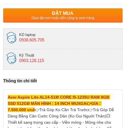
ĐẶT MUA
Giao tận nơi hoặc đến công ty xem hàng
KD laptop
0938.605.705
Kỹ Thuật
0903.128.115
Thông tin chi tiết
Acer Aspire Lite AL14-51M CORE I5-1235U RAM 8GB 
SSD 512GB MÀN HÌNH : 14 INCH WUXGA
👉
GÍA : 
7.500.000 vnđ
👉
Trả Góp Ko Cần Trả Trước
👉
Trả Góp Dễ 
Dàng Bằng Căn Cước Công Dân (Ko Gọi Người Thân)
💥
Thiết kế sang trọng cao cấp - Viền mỏng - Mỏng nhẹ cho 