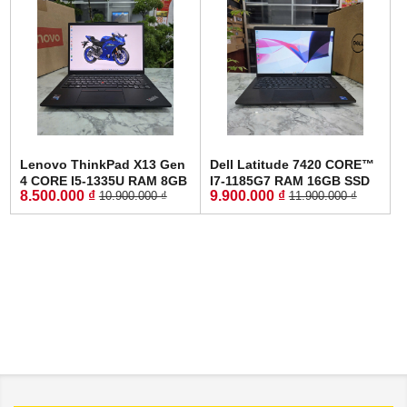
Lenovo ThinkPad X13 Gen
Dell Latitude 7420 CORE™
4 CORE I5-1335U RAM 8GB
I7-1185G7 RAM 16GB SSD
8.500.000 ₫
9.900.000 ₫
10.900.000 ₫
11.900.000 ₫
SSD 256GB MÀN HÌNH :
256GB MÀN HÌNH :
13.3 Inch WUXGA
14.0''Inch Fhd IPS