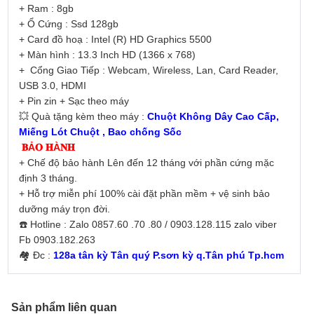
+ Ram : 8gb
+ Ổ Cứng : Ssd 128gb
+ Card đồ hoạ : Intel (R) HD Graphics 5500
+ Màn hình : 13.3 Inch HD (1366 x 768)
+ Cổng Giao Tiếp : Webcam, Wireless, Lan, Card Reader,
USB 3.0, HDMI
+ Pin zin + Sạc theo máy
💥 Quà tặng kèm theo máy :
Chuột Không Dây Cao Cấp,
Miếng Lót Chuột , Bao chống Sốc
𝐁Ả𝐎 𝐇À𝐍𝐇
+ Chế độ bảo hành Lên đến 12 tháng với phần cứng mặc
định 3 tháng.
+ Hỗ trợ miễn phí 100% cài đặt phần mềm + vệ sinh bảo
dưỡng máy trọn đời.
☎️ Hotline : Zalo 0857.60 .70 .80 / 0903.128.115 zalo viber
Fb 0903.182.263
🏘 Đc :
128a tân kỳ Tân quý P.sơn kỳ q.Tân phú Tp.hcm
Sản phẩm liên quan