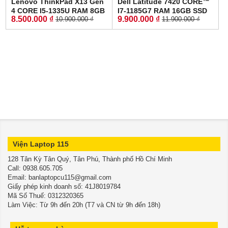
Lenovo ThinkPad X13 Gen
Dell Latitude 7420 CORE™
4 CORE I5-1335U RAM 8GB
I7-1185G7 RAM 16GB SSD
8.500.000 ₫
9.900.000 ₫
10.900.000 ₫
11.900.000 ₫
SSD 256GB MÀN HÌNH :
256GB MÀN HÌNH :
13.3 Inch WUXGA
14.0''Inch Fhd IPS
Viện Laptop 115
128 Tân Kỳ Tân Quý, Tân Phú, Thành phố Hồ Chí Minh
​​​​​​​Call: 0938.605.705
Email: banlaptopcu115@gmail.com
Giấy phép kinh doanh số: 41J8019784
Mã Số Thuế: 0312320365
Làm Việc: Từ 9h đến 20h (T7 và CN từ 9h đến 18h)