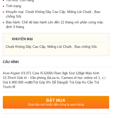
Tồn kho: Còn hàng
Tình trạng:
Khuyến mại: Chuột Không Dây Cao Cấp, Miếng Lót Chuột , Bao
chống Sốc
Bảo hành: Chế độ bảo hành Lên đến 12 tháng với phần cứng mặc
định 3 tháng.
KHUYẾN MẠI
Chuột Không Dây Cao Cấp, Miếng Lót Chuột , Bao chống Sốc
CẤU HÌNH
Acer Aspire V3-371 Core I5-5200U Ram 8gb Ssd 128gb Màn hình
13.3'Inch Giải trí - Văn phòng 👍Loa to, Camera rõ học online số 1, 👉
Giá 6.900.000 vnđ💵Trả Góp 0% Dễ Dàng😜 Trả Góp Ko Cần Trả
Trước💯
ĐẶT MUA
Giao tận nơi hoặc đến công ty xem hàng