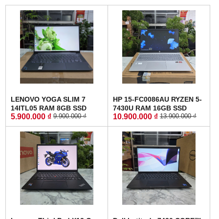
LENOVO YOGA SLIM 7
HP 15-FC0086AU RYZEN 5-
14ITL05 RAM 8GB SSD
7430U RAM 16GB SSD
5.900.000 ₫
10.900.000 ₫
9.900.000 ₫
13.900.000 ₫
512GB MÀN HÌNH :
512GB MÀN HÌNH : 15.6
14"FullHD IPS
Inch FullHD IPS