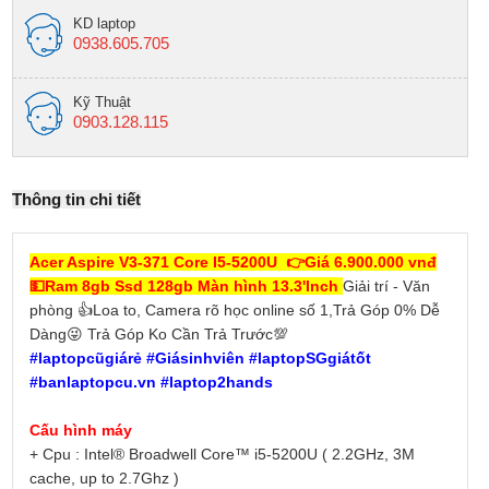
KD laptop
0938.605.705
Kỹ Thuật
0903.128.115
Thông tin chi tiết
Acer Aspire V3-371 Core I5-5200U 👉Giá 6.900.000 vnđ
💵Ram 8gb Ssd 128gb Màn hình 13.3'Inch
Giải trí - Văn
phòng 👍Loa to, Camera rõ học online số 1,Trả Góp 0% Dễ
Dàng😜 Trả Góp Ko Cần Trả Trước💯
#laptopcũgiárẻ #Giásinhviên #laptopSGgiátốt
#banlaptopcu.vn #laptop2hands
Cấu hình máy
+ Cpu : Intel® Broadwell Core™ i5-5200U ( 2.2GHz, 3M
cache, up to 2.7Ghz )