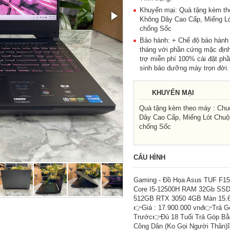
Khuyến mại: Quà tặng kèm th
Không Dây Cao Cấp, Miếng Ló
chống Sốc
Bảo hành: + Chế độ bảo hành
tháng với phần cứng mặc định
trợ miễn phí 100% cài đặt p
sinh bảo dưỡng máy trọn đời.
KHUYẾN MẠI
Quà tặng kèm theo máy : Chu
Dây Cao Cấp, Miếng Lót Chuột
chống Sốc
CẤU HÌNH
Gaming - Đồ Họa Asus TUF F1
Core I5-12500H RAM 32Gb SS
512GB RTX 3050 4GB Màn 15.6
👉Giá : 17.900.000 vnđ👉Trả G
Trước👉Đủ 18 Tuổi Trả Góp B
Công Dân (Ko Gọi Người Thân)