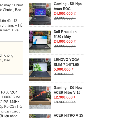
8GB GDDR6 MÀN
Gaming - Đồ Họa
eo máy : Chuột
HÌNH : 15.6'' 15.6"
Asus ROG
t Chuột , Bao
WQHD 165Hz
24.900.000 ₫
Zephyrus M16
28.900.000 ₫
GU603ZW CORE
 Lên đến 12
I9-12900H RAM
 3 tháng. + Hỗ
16GB SSD 512GB
hần mềm + vệ
Dell Precision
RTX 3070 Ti 8GB
5480 ( Máy
GDDR6 MÀN HÌNH
24.000.000 ₫
LikeNew-CHUYÊN
: 16.0'' Inch
28.000.000 ₫
ĐỒ HỌA GIÁ RẺ
WQXGA 165Hz
)Core I7-13800H
ột Không
RAM 32GB SSD
LENOVO YOGA
 , Bao
512GB RTX A1000
SLIM 7 14ITL05
6GB MÀN HÌNH :
5.900.000 ₫
RAM 8GB SSD
14″ FHD IPS 60Hz
9.900.000 ₫
512GB MÀN HÌNH :
14"FullHD IPS
Gaming - Đồ Họa
5 FX507ZC4
ACER Nitro V 15
D 1.000GB VÀ
12.900.000 ₫
ANV15-41-R2UP
” IPS 144Hz
18.900.000 ₫
Máy LikeNew-Bảo
óp Ko Cần Trả
Hành Hãng RYZEN
ằng Căn Cước
5-6600H RAM
ACER NITRO V 15
💥Hiệu năng
16GB SSD 512GB