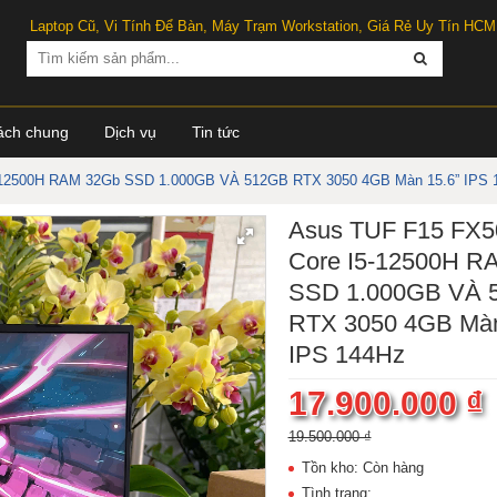
Laptop Cũ, Vi Tính Để Bàn, Máy Trạm Workstation, Giá Rẻ Uy Tín HCM
ách chung
Dịch vụ
Tin tức
-12500H RAM 32Gb SSD 1.000GB VÀ 512GB RTX 3050 4GB Màn 15.6” IPS 
Asus TUF F15 FX
Core I5-12500H R
SSD 1.000GB VÀ 
RTX 3050 4GB Màn
IPS 144Hz
17.900.000 ₫
19.500.000 ₫
Tồn kho: Còn hàng
Tình trạng: