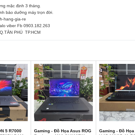
ng mặc định 3 tháng.
inh bảo dưỡng máy trọn đời.
nh-hang-gia-re
zalo viber Fb 0903.182.263
Ì Q.TÂN PHÚ TP.HCM
N 5 R7000
Gaming - Đồ Họa Asus ROG
Gaming - Đồ Họa