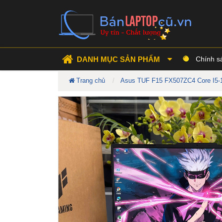
DANH MỤC SẢN PHẨM
Chính s
Trang chủ
Asus TUF F15 FX507ZC4 Core I5