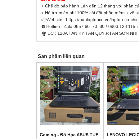
+ Chế độ bảo hành Lên đến 12 tháng với phần cứ
+ Hỗ trợ miễn phí 100% cài đặt phần mềm + vệ s
👉Website : https://banlaptopcu.vn/laptop-cu-chi
☎️ Hotline : Zalo 0857.60 .70 .80 / 0903.128.115 
🏘 ĐC : 128A TÂN KỲ TÂN QUÝ,P.TÂN SƠN NH
Sản phẩm liên quan
Gaming - Đồ Họa ASUS TUF
LENOVO LEGIO