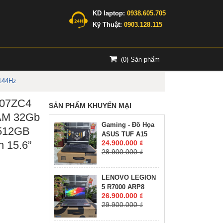
KD laptop:
0938.605.705
Kỹ Thuật:
0903.128.115
(
0
) Sản phẩm
144Hz
507ZC4
SẢN PHẨM KHUYẾN MẠI
AM 32Gb
Gaming - Đồ Họa
512GB
ASUS TUF A15
 15.6”
24.900.000 ₫
FA507NV-LP061W
28.900.000 ₫
RYZEN 7-7735HS
RTX 4060 8GB
GDDR6 RAM 16GB
LENOVO LEGION
SSD 512GB MÀN
5 R7000 ARP8
HÌNH :15.6Inch
26.900.000 ₫
RYZEN 7-7735H
IPS 144Hz
29.900.000 ₫
RAM 16GG SSD
512GB RTX™ 4060