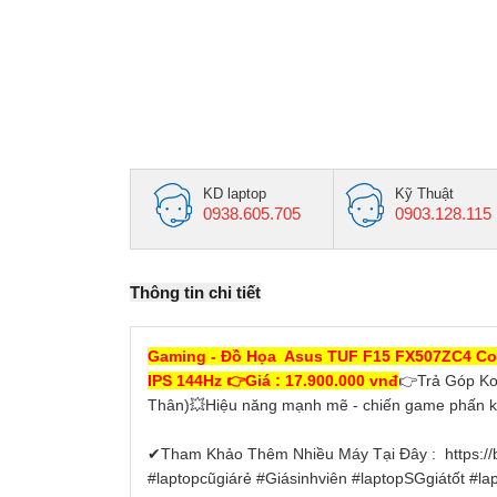
KD laptop
Kỹ Thuật
0938.605.705
0903.128.115
Thông tin chi tiết
Gaming - Đồ Họa Asus TUF F15 FX507ZC4 Co
IPS 144Hz 👉Giá : 17.900.000 vnđ
👉Trả Góp Ko
Thân)💥Hiệu năng mạnh mẽ - chiến game phấn khí
✔Tham Khảo Thêm Nhiều Máy Tại Đây : https://b
#laptopcũgiárẻ #Giásinhviên #laptopSGgiátốt #l