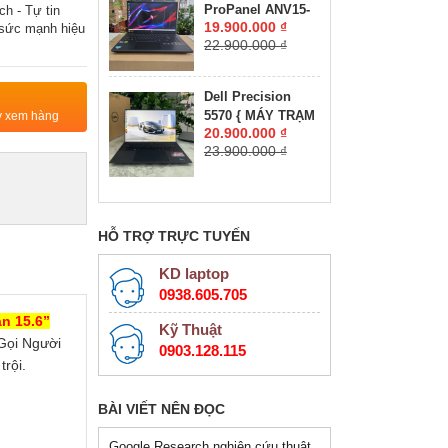
ProPanel ANV15-
h - Tự tin
RTX 2050 4GB
19.900.000 ₫
 sức mạnh hiệu
41-R7CR Máy
GDDR6 MÀN HÌNH
22.900.000 ₫
LikeNew-Còn Bảo
: 15.6''IPS 165Hz.
Hành Hãng RYZEN
5-7535HS RAM
Dell Precision
16GB SSD 512GB
5570 { MÁY TRẠM
ty xem hàng
RTX 4050 6GB
20.900.000 ₫
ĐỒ HỌA GIÁ RẺ }
GDDR6 VRAM
23.900.000 ₫
CORE I7-12800H
MÀN HÌNH :
RAM 16GB SSD
15.6''IPS 180Hz.
512GB NVIDIA
Quadro RTX
A1000 4GB GDDR6
HỖ TRỢ TRỰC TUYẾN
MÀN HÌNH : 15.6″
FHD+, 500 nits
KD laptop
0938.605.705
n 15.6”
Kỹ Thuật
Gọi Người
0903.128.115
rội.
BÀI VIẾT NÊN ĐỌC
Google Research nghiên cứu thuật