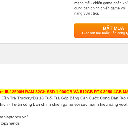
mạnh mẽ - chiến game phấn khíc
cùng bạn chinh chiến game với
năng vượt trội.
ĐẶT MUA
Giao tận nơi hoặc đến công 
re I5-12500H RAM 32Gb SSD 1.000GB VÀ 512GB RTX 3050 4GB Mà
 Cần Trả Trước👉Đủ 18 Tuổi Trả Góp Bằng Căn Cước Công Dân (Ko 
ch - Tự tin cùng bạn chinh chiến game với sức mạnh hiệu năng vượt t
anlaptopcu.vn/
aptop2hands