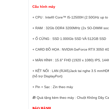
Cấu hình máy
+ CPU : Intel® Core™ I5-12500H (2.50GHz up t
+ RAM : 32Gb DDR4 3200MHz (2x SO-DIMM sock
+ Ổ CỨNG : SSD 1.000Gb SSD VÀ 512GB SSD
+ CARD ĐỒ HỌA : NVIDIA GeForce RTX 3050 4GB
+ MÀN HÌNH : 15.6″ FHD (1920 x 1080) IPS, 144H
+ KẾT NỐI : LAN (RJ45)Jack tai nghe 3.5 mmHDMI
(hỗ trợ DisplayPort)
+ Pin + Sạc : Zin theo máy
🎁 Quà tặng kèm theo máy : Chuột Không Dây Ca
𝐁Ả𝐎 𝐇À𝐍𝐇