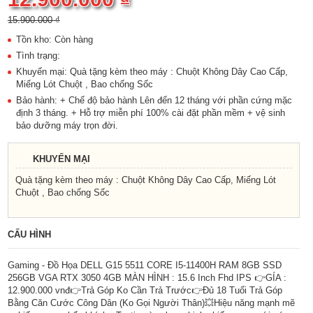
15.900.000 ₫
Tồn kho: Còn hàng
Tình trạng:
Khuyến mại: Quà tặng kèm theo máy : Chuột Không Dây Cao Cấp,
Miếng Lót Chuột , Bao chống Sốc
Bảo hành: + Chế độ bảo hành Lên đến 12 tháng với phần cứng mặc
định 3 tháng. + Hỗ trợ miễn phí 100% cài đặt phần mềm + vệ sinh
bảo dưỡng máy trọn đời.
KHUYẾN MẠI
Quà tặng kèm theo máy : Chuột Không Dây Cao Cấp, Miếng Lót
Chuột , Bao chống Sốc
CẤU HÌNH
Gaming - Đồ Họa DELL G15 5511 CORE I5-11400H RAM 8GB SSD
256GB VGA RTX 3050 4GB MÀN HÌNH : 15.6 Inch Fhd IPS 👉GÍA :
12.900.000 vnđ👉Trả Góp Ko Cần Trả Trước👉Đủ 18 Tuổi Trả Góp
Bằng Căn Cước Công Dân (Ko Gọi Người Thân)💥Hiệu năng mạnh mẽ