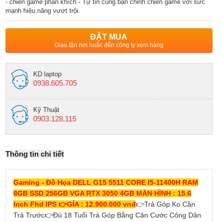
- chiến game phấn khích - Tự tin cùng bạn chinh chiến game với sức
mạnh hiệu năng vượt trội.
ĐẶT MUA
Giao tận nơi hoặc đến công ty xem hàng
KD laptop
0938.605.705
Kỹ Thuật
0903.128.115
Thông tin chi tiết
Gaming - Đồ Họa DELL G15 5511 CORE I5-11400H RAM
8GB SSD 256GB VGA RTX 3050 4GB MÀN HÌNH : 15.6
Inch Fhd IPS
👉
GÍA : 12.900.000 vnđ
👉
Trả Góp Ko Cần
Trả Trước
👉
Đủ 18 Tuổi Trả Góp Bằng Căn Cước Công Dân