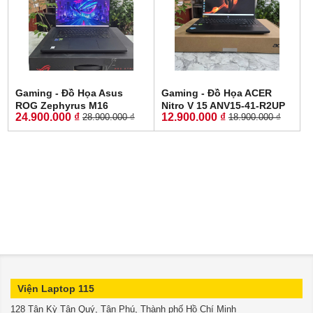
Gaming - Đồ Họa Asus
Gaming - Đồ Họa ACER
ROG Zephyrus M16
Nitro V 15 ANV15-41-R2UP
24.900.000 ₫
12.900.000 ₫
28.900.000 ₫
18.900.000 ₫
GU603ZW CORE I9-12900H
Máy LikeNew-Bảo Hành
RAM 16GB SSD 512GB RTX
Hãng RYZEN 5-6600H RAM
3070 Ti 8GB GDDR6 MÀN
16GB SSD 512GB RTX 2050
HÌNH : 16.0'' Inch WQXGA
4GB GDDR6 MÀN HÌNH :
165Hz
15.6''IPS 165Hz.
Viện Laptop 115
128 Tân Kỳ Tân Quý, Tân Phú, Thành phố Hồ Chí Minh