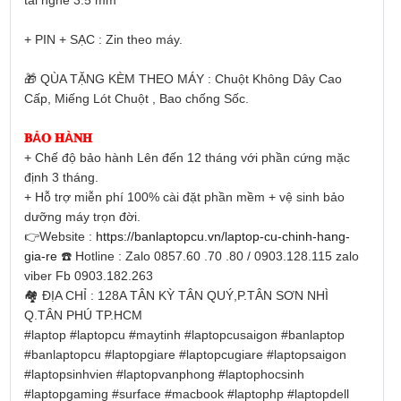
tai nghe 3.5 mm
+ PIN + SẠC : Zin theo máy.
🎁
QÙA TẶNG KÈM THEO MÁY : Chuột Không Dây Cao
Cấp, Miếng Lót Chuột , Bao chống Sốc.
𝐁Ả𝐎 𝐇À𝐍𝐇
+ Chế độ bảo hành Lên đến 12 tháng với phần cứng mặc
định 3 tháng.
+ Hỗ trợ miễn phí 100% cài đặt phần mềm + vệ sinh bảo
dưỡng máy trọn đời.
👉
Website :
https://banlaptopcu.vn/laptop-cu-chinh-hang-
gia-re
☎️
Hotline : Zalo 0857.60 .70 .80 / 0903.128.115 zalo
viber Fb 0903.182.263
🏘
ĐỊA CHỈ : 128A TÂN KỲ TÂN QUÝ,P.TÂN SƠN NHÌ
Q.TÂN PHÚ TP.HCM
#laptop
#laptopcu
#maytinh
#laptopcusaigon
#banlaptop
#banlaptopcu
#laptopgiare
#laptopcugiare
#laptopsaigon
#laptopsinhvien
#laptopvanphong
#laptophocsinh
#laptopgaming
#surface
#macbook
#laptophp
#laptopdell