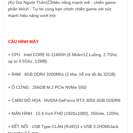
(Ko Gọi Người Thân)
💥
Hiệu năng mạnh mẽ - chiến game
phấn khích - Tự tin cùng bạn chinh chiến game với sức
mạnh hiệu năng vượt trội.
CẤU HÌNH MÁY
+ CPU : Intel CORE I5-11400H (6 Nhân/12 Luồng, 2.7Ghz
up to 4.5Ghz, 12MB)
+ RAM : 8GB DDR4 3200Mhz (2 khe, hỗ trợ tối đa 32GB)
+ Ổ CỨNG : 256GB M.2 PCIe NVMe SSD
+ CARD ĐỒ HỌA : NVIDIA GeForce RTX 3050 4GB GDDR6
+ MÀN HÌNH : 15.6 Inch FHD (1920x1080), 250nits, 120Hz.
+ KẾT NỐI : USB Type-CLAN (RJ45)3 x USB 3.2HDMIJack