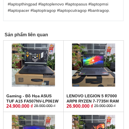
#laptopthingpad
#laptoplenovo
#laptopasus
#laptopmsi
#laptopacer
#laptoptragop
#laptopcutragop
#bantragop
.
Sản phẩm liên quan
Gaming - Đồ Họa ASUS
LENOVO LEGION 5 R7000
TUF A15 FA507NV-LP061W
ARP8 RYZEN 7-7735H RAM
24.900.000 ₫
26.900.000 ₫
28.900.000 ₫
29.900.000 ₫
RYZEN 7-7735HS RTX 4060
16GG SSD 512GB RTX™
8GB GDDR6 RAM 16GB
4060 8GB GDDR6 MÀN
SSD 512GB MÀN HÌNH
HÌNH : 15.6'' 15.6" WQHD
:15.6Inch IPS 144Hz
165Hz