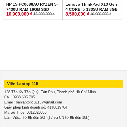
HP 15-FC0086AU RYZEN 5-
Lenovo ThinkPad X13 Gen
7430U RAM 16GB SSD
4 CORE I5-1335U RAM 8GB
10.900.000 ₫
8.500.000 ₫
13.900.000 ₫
10.900.000 ₫
512GB MÀN HÌNH : 15.6
SSD 256GB MÀN HÌNH :
Inch FullHD IPS
13.3 Inch WUXGA
Viện Laptop 115
128 Tân Kỳ Tân Quý, Tân Phú, Thành phố Hồ Chí Minh
​​​​​​​Call: 0938.605.705
Email: banlaptopcu115@gmail.com
Giấy phép kinh doanh số: 41J8019784
Mã Số Thuế: 0312320365
Làm Việc: Từ 9h đến 20h (T7 và CN từ 9h đến 18h)