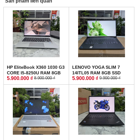
Sản phẩm liên quan
HP EliteBook X360 1030 G3
LENOVO YOGA SLIM 7
CORE I5-8250U RAM 8GB
14ITL05 RAM 8GB SSD
5.900.000 ₫
5.900.000 ₫
8.900.000 ₫
9.900.000 ₫
SSD 256GB MÀN HÌNH :
512GB MÀN HÌNH :
13.3INCH IPS TOUCH XOAY
14"FullHD IPS
GẬP 360