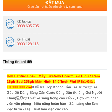
ĐẶT MUA
Giao tận nơi hoặc đến công ty xem hàng
KD laptop
0938.605.705
Kỹ Thuật
0903.128.115
Thông tin chi tiết
Dell Latitude 5420 Máy LikeNew Core™ I7-1165G7 Ram
16gb Ssd 256gb Màn Hình 14.0''Inch Fhd IPS👉Giá :
10.900.000 vnđ
💵💯Trả Góp Không Cần Trả Trước👉Trả
Góp Dễ Dàng Bằng Căn Cước Công Dân (Không Gọi Người
Thân)💻💥👉Thiết kế sang trọng cao cấp - , Hợp với nhân
viên văn phòng - hiệu năng hoàn hảo - Sẵn sàng cho làm
việc từ xa - Hiệu suất làm việc cực cao.