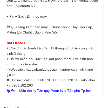
Gen 1, 2 Thunderbolt 4 , 1 HDMI 2.0 port, 1 Universal audio
port , Bluetooth 5.1
+ Pin + Sạc : Zin theo máy
🎁 Quà tặng kèm theo máy : Chuột Không Dây Cao Cấp,
Miếng Lót Chuột , Bao chống Sốc
𝐁Ả𝐎 𝐇À𝐍𝐇
+ Chế độ bảo hành Lên đến 12 tháng với phần cứng mặc
định 3 tháng.
+ Hỗ trợ miễn phí 100% cài đặt phần mềm + vệ sinh bảo
dưỡng máy trọn đời.
👉Website : https://banlaptopcu.vn/laptop-cu-chinh-hang-
gia-re
☎️ Hotline : Zalo 0857.60 .70 .80 / 0903.128.115 zalo viber
Fb 0903.182.263
🏘 Đc : 128a tân kỳ Tân quý P.sơn kỳ q.Tân phú Tp.hcm