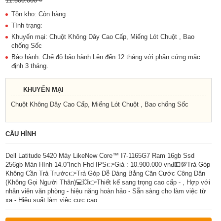
11.500.000 ₫
Tồn kho: Còn hàng
Tình trạng:
Khuyến mại: Chuột Không Dây Cao Cấp, Miếng Lót Chuột , Bao
chống Sốc
Bảo hành: Chế độ bảo hành Lên đến 12 tháng với phần cứng mặc
định 3 tháng.
KHUYẾN MẠI
Chuột Không Dây Cao Cấp, Miếng Lót Chuột , Bao chống Sốc
CẤU HÌNH
Dell Latitude 5420 Máy LikeNew Core™ I7-1165G7 Ram 16gb Ssd
256gb Màn Hình 14.0''Inch Fhd IPS👉Giá : 10.900.000 vnđ💵💯Trả Góp
Không Cần Trả Trước👉Trả Góp Dễ Dàng Bằng Căn Cước Công Dân
(Không Gọi Người Thân)💻💥👉Thiết kế sang trọng cao cấp - , Hợp với
nhân viên văn phòng - hiệu năng hoàn hảo - Sẵn sàng cho làm việc từ
xa - Hiệu suất làm việc cực cao.