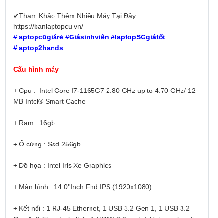
✔Tham Khảo Thêm Nhiều Máy Tại Đây :
https://banlaptopcu.vn/
#laptopcũgiárẻ #Giásinhviên #laptopSGgiátốt
#laptop2hands
Cấu hình máy
+ Cpu : Intel Core I7-1165G7 2.80 GHz up to 4.70 GHz/ 12
MB Intel® Smart Cache
+ Ram : 16gb
+ Ổ cứng : Ssd 256gb
+ Đồ họa : Intel Iris Xe Graphics
+ Màn hình : 14.0''Inch Fhd IPS (1920x1080)
+ Kết nối : 1 RJ-45 Ethernet, 1 USB 3.2 Gen 1, 1 USB 3.2