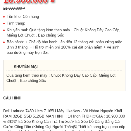
21.900.000 ₫
Tồn kho: Còn hàng
Tình trạng:
Khuyến mại: Quà tặng kèm theo máy : Chuột Không Dây Cao Cấp,
Miếng Lót Chuột , Bao chống Sốc
Bảo hành: + Chế độ bảo hành Lên đến 12 tháng với phần cứng mặc
định 3 tháng. + Hỗ trợ miễn phí 100% cài đặt phần mềm + vệ sinh
bảo dưỡng máy trọn đời.
KHUYẾN MẠI
Quà tặng kèm theo máy : Chuột Không Dây Cao Cấp, Miếng Lót
Chuột , Bao chống Sốc
CẤU HÌNH
Dell Latitude 7450 Ultra 7 165U Máy LikeNew - Vỏ Nhôm Nguyên Khối
RAM 32GB SSD 512GB MÀN HÌNH : 14 Inch FHD+👉GÍA : 18.900.000
vnđ💵💯Trả Góp Không Cần Trả Trước👉Trả Góp Dễ Dàng Bằng Căn
Cước Công Dân (Không Gọi Người Thân)💻Thiết kế sang trọng cao cấp