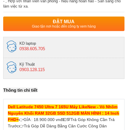
- , Hợp với nhân viên văn phòng - hiệu năng hoàn hảo - Sẵn sàng cho
làm việc từ xa.
ĐẶT MUA
Giao tận nơi hoặc đến công ty xem hàng
KD laptop
0938.605.705
Kỹ Thuật
0903.128.115
Thông tin chi tiết
Dell Latitude 7450 Ultra 7 165U Máy LikeNew - Vỏ Nhôm
Nguyên Khối RAM 32GB SSD 512GB MÀN HÌNH : 14 Inch
FHD+
👉
GÍA : 18.900.000 vnđ
💵
💯
Trả Góp Không Cần Trả
Trước
👉
Trả Góp Dễ Dàng Bằng Căn Cước Công Dân