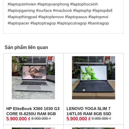
#laptopsinhvien
#laptopvanphong
#laptophocsinh
#laptopgaming
#surface
#macbook
#laptophp
#laptopdell
#laptopthingpad
#laptoplenovo
#laptopasus
#laptopmsi
#laptopacer
#laptoptragop
#laptopcutragop
#bantragop
Sản phẩm liên quan
HP EliteBook X360 1030 G3
LENOVO YOGA SLIM 7
CORE I5-8250U RAM 8GB
14ITL05 RAM 8GB SSD
5.900.000 ₫
5.900.000 ₫
8.900.000 ₫
9.900.000 ₫
SSD 256GB MÀN HÌNH :
512GB MÀN HÌNH :
13.3INCH IPS TOUCH XOAY
14"FullHD IPS