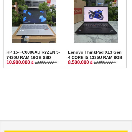
GẬP 360
HP 15-FC0086AU RYZEN 5-
Lenovo ThinkPad X13 Gen
7430U RAM 16GB SSD
4 CORE I5-1335U RAM 8GB
10.900.000 ₫
8.500.000 ₫
13.900.000 ₫
10.900.000 ₫
512GB MÀN HÌNH : 15.6
SSD 256GB MÀN HÌNH :
Inch FullHD IPS
13.3 Inch WUXGA