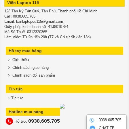
Viện Laptop 115
128 Tân Kỳ Tân Quý, Tân Phú, Thành phố Hồ Chí Minh
​​​​​​​Call: 0938.605.705
Email: banlaptopcu115@gmail.com
Giấy phép kinh doanh số: 41J8019784
Mã Số Thuế: 0312320365
Làm Việc: Từ 9h đến 20h (T7 và CN từ 9h đến 18h)
Hỗ trợ mua hàng
Giới thiệu
Chính sách giao hàng
Chính sách đổi sản phẩm
Tin tức
Tin tức
Hotline mua hàng
0938.605.705
0938.605.705
Hỗ trợ:
CHAT FB