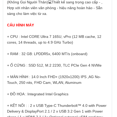
(Không Gọi Người Thân)
💻
Thiết kế sang trọng cao cấp - ,
Hợp với nhân viên văn phòng - hiệu năng hoàn hảo - Sẵn
sàng cho làm việc từ xa.
CẤU HÌNH MÁY
+ CPU : Intel CORE Ultra 7 165U, vPro (12 MB cache, 12
cores, 14 threads, up to 4.9 GHz Turbo)
+ RAM : 32 GB: LPDDR5x, 6400 MT/s (onboard)
+ Ổ CỨNG : SSD 512, M.2 2230, TLC PCIe Gen 4 NVMe
+ MÀN HÌNH : 14.0 Inch FHD+ (1920x1200) IPS ,AG No-
Touch, 250 nits, FHD Cam, WLAN, Aluminum
+ ĐỒ HỌA : Integrated Intel Graphics
+ KẾT NỐI : : 2 x USB Type-C Thunderbolt™ 4.0 with Power
Delivery & DisplayPort 2.1 / 2 x USB 3.2 Gen 1 with Power