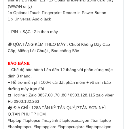
share / 1 x HDMI 2.1 / 1x Optional external uSIM card tray
(WWAN only)
1x Optional Touch Fingerprint Reader in Power Button
1 x Universal Audio jack
+ PIN + SẠC : Zin theo máy.
🎁
QÙA TẶNG KÈM THEO MÁY : Chuột Không Dây Cao
Cấp, Miếng Lót Chuột , Bao chống Sốc.
𝐁Ả𝐎 𝐇À𝐍𝐇
+ Chế độ bảo hành Lên đến 12 tháng với phần cứng mặc
định 3 tháng.
+ Hỗ trợ miễn phí 100% cài đặt phần mềm + vệ sinh bảo
dưỡng máy trọn đời.
☎️
Hotline : Zalo 0857.60 .70 .80 / 0903.128.115 zalo viber
Fb 0903.182.263
🏘
ĐỊA CHỈ : 128A TÂN KỲ TÂN QUÝ,P.TÂN SƠN NHÌ
Q.TÂN PHÚ TP.HCM
#laptop
#laptopcu
#maytinh
#laptopcusaigon
#banlaptop
#banlaptopcu
#laptopgiare
#laptopcugiare
#laptopsaigon