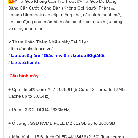
💵
💯Trả Góp Không Cần Trả Trước👉Trả Góp Dễ Dàng
Bằng Căn Cước Công Dân (Không Gọi Người Thân)💻
Laptop Ultrabook cao cấp, mỏng nhẹ, cấu hình mạnh mẽ,,
tính cơ động cao, màn hình sắc nét đi kèm mức hiệu năng
vô cùng mạnh mẽ.
✔Tham Khảo Thêm Nhiều Máy Tại Đây :
https://banlaptopcu.vn/
#laptopcũgiárẻ #Giásinhviên #laptopSGgiátốt
#laptop2hands
Cấu hình máy
+ Cpu : Intel® Core™ I7-10750H (6-Core 12 Threads 12MB
Cache up to 5.0GHz)
+ Ram : 32Gb DDR4-2933MHz,
+ Ổ cứng : SSD NVME PCLE M2 512Gb up to 2000GB
+ Màn hình : 15.6'' Inch OLED 4K (3456x2160) Touchcreen