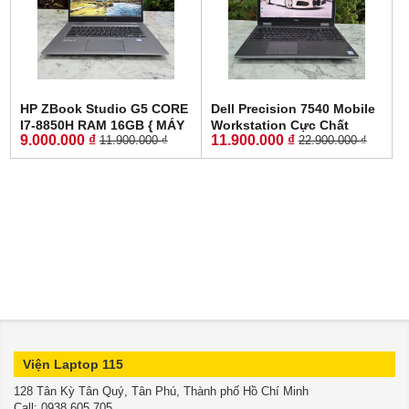
HP ZBook Studio G5 CORE
Dell Precision 7540 Mobile
I7-8850H RAM 16GB { MÁY
Workstation Cực Chất
9.000.000 ₫
11.900.000 ₫
11.900.000 ₫
22.900.000 ₫
TRẠM ĐỒ HỌA GIÁ RẺ }
CORE I7-9850H RAM 16GB
SSD 256GB Quadro P1000
SSD 512GB NVIDIA Quadro
4GB MÀN HÌNH : 15.6 Inch
T1000 4GB GDDR6 MÀN
FHD IPS
HÌNH : 15.6'' INCH 4K
Viện Laptop 115
128 Tân Kỳ Tân Quý, Tân Phú, Thành phố Hồ Chí Minh
​​​​​​​Call: 0938.605.705