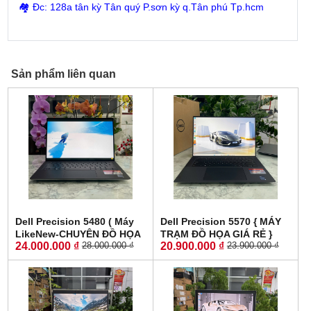
🏘 Đc: 128a tân kỳ Tân quý P.sơn kỳ q.Tân phú Tp.hcm
Sản phẩm liên quan
Dell Precision 5480 ( Máy
Dell Precision 5570 { MÁY
LikeNew-CHUYÊN ĐỒ HỌA
TRẠM ĐỒ HỌA GIÁ RẺ }
24.000.000 ₫
20.900.000 ₫
28.000.000 ₫
23.900.000 ₫
GIÁ RẺ )Core I7-13800H
CORE I7-12800H RAM 16GB
RAM 32GB SSD 512GB RTX
SSD 512GB NVIDIA Quadro
A1000 6GB MÀN HÌNH : 14″
RTX A1000 4GB GDDR6
FHD IPS 60Hz
MÀN HÌNH : 15.6″ FHD+,
500 nits