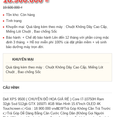
19.500.000 ₫
Tồn kho: Còn hàng
Tình trạng:
Khuyến mại: Quà tặng kèm theo máy : Chuột Không Dây Cao Cấp,
Miếng Lót Chuột , Bao chống Sốc
Bảo hành: + Chế độ bảo hành Lên đến 12 tháng với phần cứng mặc
định 3 tháng. + Hỗ trợ miễn phí 100% cài đặt phần mềm + vệ sinh
bảo dưỡng máy trọn đời.
KHUYẾN MẠI
Quà tặng kèm theo máy : Chuột Không Dây Cao Cấp, Miếng Lót
Chuột , Bao chống Sốc
CẤU HÌNH
Dell XPS 9500 ( CHUYÊN ĐỒ HỌA GIÁ RẺ ) Core I7-10750H Ram
32gb Ssd 512gb GTX 1650Ti 4GB Màn Hình 15.6''Inch OLED 4K
Touchcreen 👉Giá : 18.900.000 vnđ💵💯Trả Góp Không Cần Trả Trước
👉Trả Góp Dễ Dàng Bằng Căn Cước Công Dân (Không Gọi Người