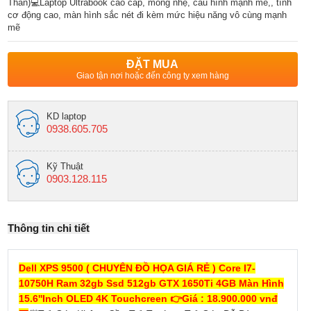
Thân)💻Laptop Ultrabook cao cấp, mỏng nhẹ, cấu hình mạnh mẽ,, tính
cơ động cao, màn hình sắc nét đi kèm mức hiệu năng vô cùng mạnh
mẽ
ĐẶT MUA
Giao tận nơi hoặc đến công ty xem hàng
KD laptop
0938.605.705
Kỹ Thuật
0903.128.115
Thông tin chi tiết
Dell XPS 9500 ( CHUYÊN ĐỒ HỌA GIÁ RẺ ) Core I7-
10750H Ram 32gb Ssd 512gb GTX 1650Ti 4GB Màn Hình
15.6''Inch OLED 4K Touchcreen 👉Giá : 18.900.000 vnđ