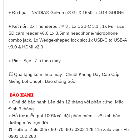
+ Đồ họa : NVIDIA® GeForce® GTX 1650 Ti 4GB GDDR6
+ Kết nối : 2x Thunderbolt™ 3 , 1x USB-C 3.1 , 1x Full size
SD card reader v6.0 1x 3.5mm headphone/microphone
combo jack, 1x Wedge-shaped lock slot 1x USB-C to USB-A
v3.0 & HDMI v2.0
+ Pin + Sạc : Zin theo máy
💥 Quà tặng kèm theo máy : Chuột Không Dây Cao Cấp,
Miếng Lót Chuột , Bao chống Sốc
𝐁Ả𝐎 𝐇À𝐍𝐇
+ Chế độ bảo hành Lên đến 12 tháng với phần cứng. Mặc
Định 3 tháng.
+ Hỗ trợ miễn phí 100% cài đặt phần mềm + vệ sinh bảo
dưỡng máy trọn đời.
☎️ Hotline: Zalo 0857.60 .70 .80 / 0903.128.115 zalo viber Fb
0903.182.263