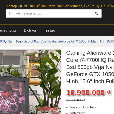
Laptop Cũ, Vi Tính Để Bàn, Máy Trạm Workstation, Giá Rẻ Uy Tín HCM
ách chung
Dịch vụ
Tin tức
00HQ Ram 16gb Ssd 500gb Vga Nvidia GeForce GTX 1050 Ti Màn Hình 15.6″ 
Gaming Alienware
Core i7-7700HQ R
Ssd 500gb Vga Nvi
GeForce GTX 1050
Hình 15.6″ Inch Ful
16.900.000 ₫
17.500.000 ₫
Tồn kho: Còn hàng
Tình trạng: