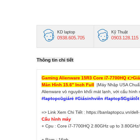
KD laptop
Kỹ Thuật
0938.605.705
0903.128.115
Thông tin chi tiết
Gaming Alienware 15R3 Core i7-7700HQ 👉Giá
Màn Hình 15.6″ Inch Full
|Máy Nhập USA Chuẩn
Alienware vỏ nguyên khối mát lạnh, với cấu hình
#laptopcũgiárẻ #Giásinhviên #laptopSGgiátố
=> Link Xem Chi Tiết : https://banlaptopcu.vn/dell
Cấu hình máy
+ Cpu : Core i7-7700HQ 2.80GHz up to 3.80GHz
+ Ram : 16gb