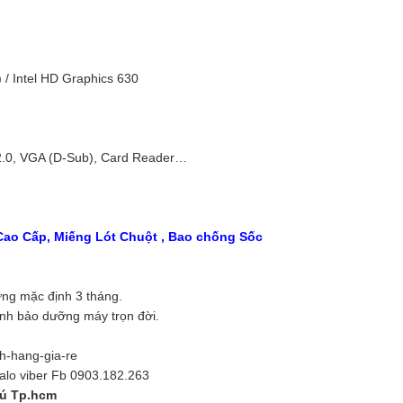
/ Intel HD Graphics 630
 2.0, VGA (D-Sub), Card Reader…
ao Cấp, Miếng Lót Chuột , Bao chống Sốc
ng mặc định 3 tháng.
inh bảo dưỡng máy trọn đời.
nh-hang-gia-re
zalo viber Fb 0903.182.263
hú Tp.hcm