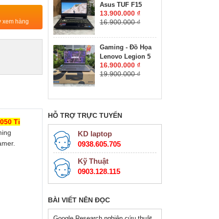
Asus TUF F15
A1000 4GB GDDR6
13.900.000 ₫
FX506HC-HN144W
MÀN HÌNH : 15.6″
ty xem hàng
16.900.000 ₫
CORE I5-11400H
FHD+, 500 nits
RAM 16GB SSD
512GB RTX™ 3050
Gaming - Đồ Họa
4GB MÀN HÌNH :
Lenovo Legion 5
15.6″ 144Hz
16.900.000 ₫
15ARH7H RTX
19.900.000 ₫
3060 6GB RYZEN
5 6600H RAM
16GB SSD 512GB
MÀN HÌNH : 15.6"
Inch IPS 165Hz
HỖ TRỢ TRỰC TUYẾN
050 Ti
ming
KD laptop
amer.
0938.605.705
Kỹ Thuật
0903.128.115
BÀI VIẾT NÊN ĐỌC
Google Research nghiên cứu thuật