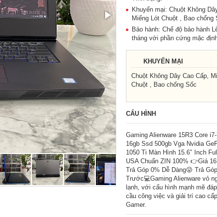
Khuyến mại: Chuột Không Dâ
Miếng Lót Chuột , Bao chống
Bảo hành: Chế độ bảo hành L
tháng với phần cứng mặc định
KHUYẾN MẠI
Chuột Không Dây Cao Cấp, Mi
Chuột , Bao chống Sốc
CẤU HÌNH
Gaming Alienware 15R3 Core i
16gb Ssd 500gb Vga Nvidia Ge
1050 Ti Màn Hình 15.6″ Inch Fu
USA Chuẩn ZIN 100% 👉Giá 16.
Trả Góp 0% Dễ Dàng😜 Trả Góp
Trước💻Gaming Alienware vỏ ng
lạnh, với cấu hình mạnh mẽ đá
cầu công việc và giải trí cao cấ
Gamer.