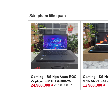
Sản phẩm liên quan
Gaming - Đồ Họa Asus ROG
Gaming - Đồ H
Zephyrus M16 GU603ZW
V 15 ANV15-41
24.900.000 ₫
12.900.000 ₫
28.900.000 ₫
1
CORE I9-12900H RAM 16GB
LikeNew-Bảo 
SSD 512GB RTX 3070 Ti 8GB
RYZEN 5-6600
GDDR6 MÀN HÌNH : 16.0''
SSD 512GB RT
Inch WQXGA 165Hz
GDDR6 MÀN HÌNH
165Hz.