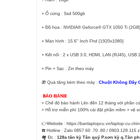
+ Ổ cứng : Ssd 500gb
+ Đồ họa : NVIDIA® Geforce® GTX 1050 Ti (2GB) 
+ Màn hình : 15.6'' Inch Fhd {1920x1080}
+ Kết nối : 2 x USB 3.0, HDMI, LAN (RJ45), USB
+ Pin + Sạc : Zin theo máy
🎁 Quà tặng kèm theo máy :
Chuột Không Dây C
𝐁Ả𝐎 𝐇À𝐍𝐇
+ Chế độ bảo hành Lên đến 12 tháng với phần cứ
+ Hỗ trợ miễn phí 100% cài đặt phần mềm + vệ s
👉Website : https://banlaptopcu.vn/laptop-cu-chi
☎️ Hotline : Zalo 0857.60 .70 .80 / 0903.128.115 
🏘 Đc :
128a tân kỳ Tân quý P.sơn kỳ q.Tân p