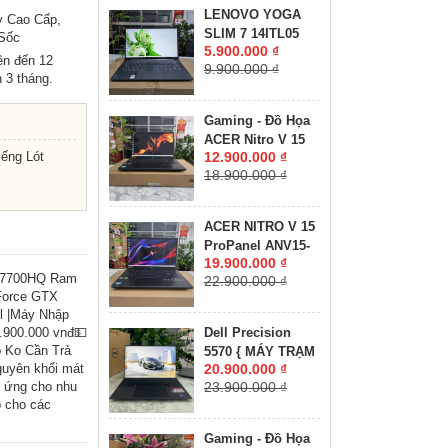
RAM 32GB SSD
LENOVO YOGA
y Cao Cấp,
512GB RTX A1000
SLIM 7 14ITL05
 Sốc
6GB MÀN HÌNH :
5.900.000 ₫
RAM 8GB SSD
ên đến 12
14″ FHD IPS 60Hz
9.900.000 ₫
512GB MÀN HÌNH :
 3 tháng.
14"FullHD IPS
Gaming - Đồ Họa
ACER Nitro V 15
ếng Lót
12.900.000 ₫
ANV15-41-R2UP
18.900.000 ₫
Máy LikeNew-Bảo
Hành Hãng RYZEN
5-6600H RAM
ACER NITRO V 15
16GB SSD 512GB
ProPanel ANV15-
RTX 2050 4GB
19.900.000 ₫
41-R7CR Máy
GDDR6 MÀN HÌNH
7-7700HQ Ram
22.900.000 ₫
LikeNew-Còn Bảo
: 15.6''IPS 165Hz.
Force GTX
Hành Hãng RYZEN
ll |Máy Nhập
5-7535HS RAM
900.000 vnđ💵
Dell Precision
16GB SSD 512GB
 Ko Cần Trả
5570 { MÁY TRẠM
RTX 4050 6GB
uyên khối mát
20.900.000 ₫
ĐỒ HỌA GIÁ RẺ }
GDDR6 VRAM
p ứng cho nhu
23.900.000 ₫
CORE I7-12800H
MÀN HÌNH :
p cho các
RAM 16GB SSD
15.6''IPS 180Hz.
512GB NVIDIA
Gaming - Đồ Họa
Quadro RTX