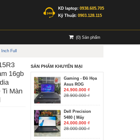
KD laptop:
0938.605.705
Kỹ Thuật:
0903.128.115
(
0
) Sản phẩm
Inch Full
 15R3
SẢN PHẨM KHUYẾN MẠI
am 16gb
Gaming - Đồ Họa
dia
Asus ROG
 Ti Màn
24.900.000 ₫
Zephyrus M16
28.900.000 ₫
GU603ZW CORE
l
I9-12900H RAM
16GB SSD 512GB
Dell Precision
RTX 3070 Ti 8GB
5480 ( Máy
GDDR6 MÀN HÌNH
24.000.000 ₫
LikeNew-CHUYÊN
: 16.0'' Inch
28.000.000 ₫
ĐỒ HỌA GIÁ RẺ
WQXGA 165Hz
)Core I7-13800H