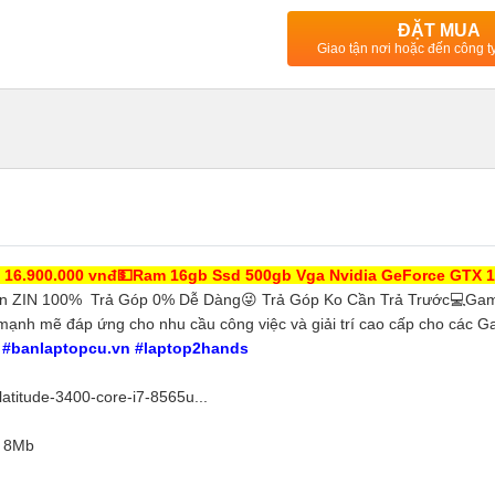
ĐẶT MUA
Giao tận nơi hoặc đến công 
 16.900.000 vnđ💵Ram 16gb Ssd 500gb Vga Nvidia GeForce GTX 1
 ZIN 100% Trả Góp 0% Dễ Dàng😜 Trả Góp Ko Cần Trả Trước💻Ga
 mạnh mẽ đáp ứng cho nhu cầu công việc và giải trí cao cấp cho các G
t #banlaptopcu.vn #laptop2hands
-latitude-3400-core-i7-8565u...
/ 8Mb