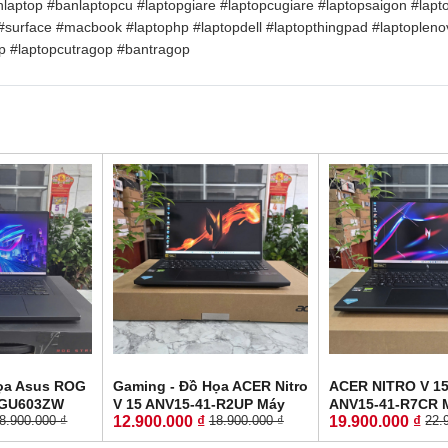
nlaptop
#banlaptopcu
#laptopgiare
#laptopcugiare
#laptopsaigon
#lapt
#surface
#macbook
#laptophp
#laptopdell
#laptopthingpad
#laptopleno
p
#laptopcutragop
#bantragop
ọa Asus ROG
Gaming - Đồ Họa ACER Nitro
ACER NITRO V 15
 GU603ZW
V 15 ANV15-41-R2UP Máy
ANV15-41-R7CR 
12.900.000 ₫
19.900.000 ₫
8.900.000 ₫
18.900.000 ₫
22.
0H RAM 16GB
LikeNew-Bảo Hành Hãng
LikeNew-Còn Bả
 3070 Ti 8GB
RYZEN 5-6600H RAM 16GB
Hãng RYZEN 5-7