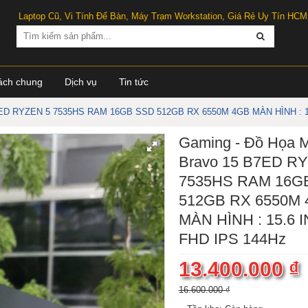
Laptop Cũ, Vi Tính Để Bàn, Máy Trạm Workstation, Giá Rẻ Uy Tín HCM
ách chung
Dịch vụ
Tin tức
B7ED RYZEN 5 7535HS RAM 16GB SSD 512GB RX 6550M 4GB MÀN HÌNH : 1
Gaming - Đồ Họa 
Bravo 15 B7ED R
7535HS RAM 16G
512GB RX 6550M
MÀN HÌNH : 15.6 
FHD IPS 144Hz
13.400.000 ₫
16.600.000 ₫