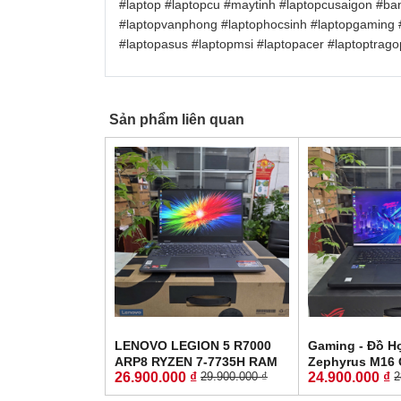
#laptop
#laptopcu
#maytinh
#laptopcusaigon
#ba
#laptopvanphong
#laptophocsinh
#laptopgaming
#laptopasus
#laptopmsi
#laptopacer
#laptoptrago
Sản phẩm liên quan
LENOVO LEGION 5 R7000
Gaming - Đồ H
ARP8 RYZEN 7-7735H RAM
Zephyrus M16
26.900.000 ₫
24.900.000 ₫
29.900.000 ₫
2
16GG SSD 512GB RTX™
CORE I9-1290
4060 8GB GDDR6 MÀN HÌNH
SSD 512GB RTX