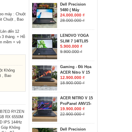
16GB SSD 512GB
Dell Precision
RTX 3070 Ti 8GB
5480 ( Máy
GDDR6 MÀN HÌNH
eo máy : Chuột
24.000.000 ₫
LikeNew-CHUYÊN
: 16.0'' Inch
t Chuột , Bao
28.000.000 ₫
ĐỒ HỌA GIÁ RẺ
WQXGA 165Hz
)Core I7-13800H
 Lên đến 12
RAM 32GB SSD
LENOVO YOGA
 3 tháng. + Hỗ
512GB RTX A1000
SLIM 7 14ITL05
hần mềm + vệ
6GB MÀN HÌNH :
5.900.000 ₫
RAM 8GB SSD
14″ FHD IPS 60Hz
9.900.000 ₫
512GB MÀN HÌNH :
14"FullHD IPS
Gaming - Đồ Họa
ột Không
ACER Nitro V 15
 , Bao
12.900.000 ₫
ANV15-41-R2UP
18.900.000 ₫
Máy LikeNew-Bảo
Hành Hãng RYZEN
5-6600H RAM
ACER NITRO V 15
16GB SSD 512GB
ProPanel ANV15-
RTX 2050 4GB
19.900.000 ₫
41-R7CR Máy
5 B7ED RYZEN
GDDR6 MÀN HÌNH
22.900.000 ₫
LikeNew-Còn Bảo
GB RX 6550M
: 15.6''IPS 165Hz.
Hành Hãng RYZEN
D IPS 144Hz
5-7535HS RAM
ả Góp Không
Dell Precision
16GB SSD 512GB