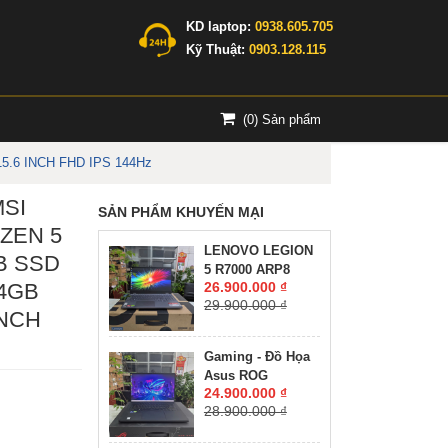
KD laptop:
0938.605.705
Kỹ Thuật:
0903.128.115
(
0
) Sản phẩm
5.6 INCH FHD IPS 144Hz
MSI
SẢN PHẨM KHUYẾN MẠI
YZEN 5
LENOVO LEGION
B SSD
5 R7000 ARP8
 4GB
26.900.000 ₫
RYZEN 7-7735H
29.900.000 ₫
RAM 16GG SSD
INCH
512GB RTX™ 4060
8GB GDDR6 MÀN
Gaming - Đồ Họa
HÌNH : 15.6'' 15.6"
Asus ROG
WQHD 165Hz
24.900.000 ₫
Zephyrus M16
28.900.000 ₫
GU603ZW CORE
I9-12900H RAM