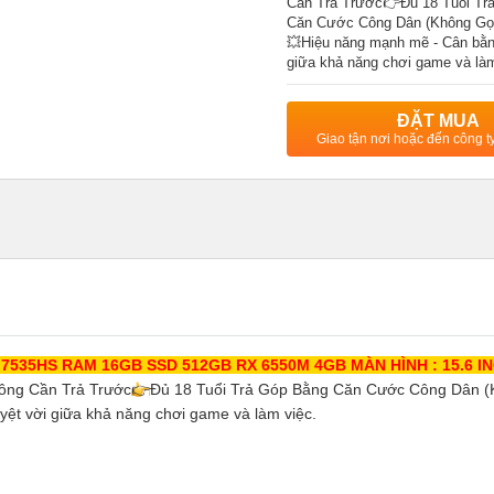
Cần Trả Trước👉Đủ 18 Tuổi Tr
Căn Cước Công Dân (Không Gọi
💥Hiệu năng mạnh mẽ - Cân bằn
giữa khả năng chơi game và làm
ĐẶT MUA
Giao tận nơi hoặc đến công 
5 7535HS RAM 16GB SSD 512GB RX 6550M 4GB MÀN HÌNH : 15.6 IN
ông Cần Trả Trước
👉
Đủ 18 Tuổi Trả Góp Bằng Căn Cước Công Dân (K
ệt vời giữa khả năng chơi game và làm việc.