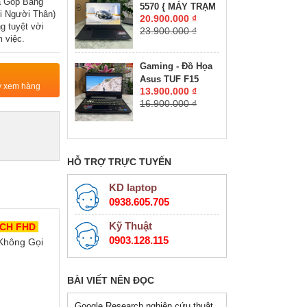
ả Góp Bằng
5570 { MÁY TRẠM
RTX 4050 6GB
 Người Thân)
20.900.000 ₫
ĐỒ HỌA GIÁ RẺ }
GDDR6 VRAM
g tuyệt vời
23.900.000 ₫
CORE I7-12800H
MÀN HÌNH :
 việc.
RAM 16GB SSD
15.6''IPS 180Hz.
512GB NVIDIA
Gaming - Đồ Họa
Quadro RTX
Asus TUF F15
A1000 4GB GDDR6
ty xem hàng
13.900.000 ₫
FX506HC-HN144W
MÀN HÌNH : 15.6″
16.900.000 ₫
CORE I5-11400H
FHD+, 500 nits
RAM 16GB SSD
512GB RTX™ 3050
4GB MÀN HÌNH :
15.6″ 144Hz
HỖ TRỢ TRỰC TUYẾN
KD laptop
0938.605.705
Kỹ Thuật
CH FHD 
0903.128.115
hông Gọi 
BÀI VIẾT NÊN ĐỌC
Google Research nghiên cứu thuật