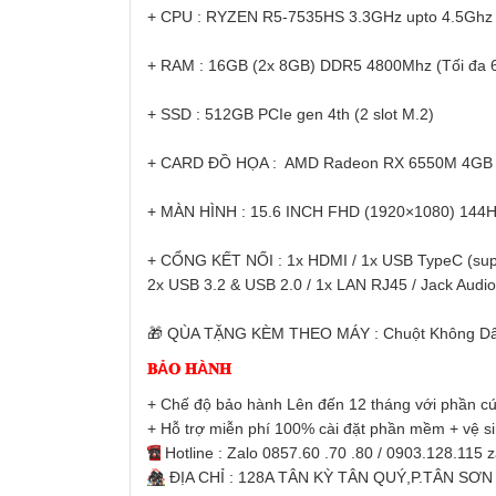
+ CPU : RYZEN R5-7535HS 3.3GHz upto 4.5Ghz 
+ RAM : 16GB (2x 8GB) DDR5 4800Mhz (Tối đa 
+ SSD : 512GB PCIe gen 4th (2 slot M.2)
+ CARD ĐỒ HỌA : 
AMD Radeon RX 6550M 4G
+ MÀN HÌNH : 15.6 INCH FHD (1920×1080) 144Hz,
+ CỔNG KẾT NỐI : 1x HDMI / 1x USB TypeC (supp
2x USB 3.2 & USB 2.0 / 1x LAN RJ45 / Jack Audio
🎁
 QÙA TẶNG KÈM THEO MÁY : Chuột Không Dây 
𝐁Ả𝐎 𝐇À𝐍𝐇 
+ Chế độ bảo hành Lên đến 12 tháng với phần cứ
+ Hỗ trợ miễn phí 100% cài đặt phần mềm + vệ s
☎️
 Hotline : Zalo 0857.60 .70 .80 / 0903.128.115 
🏘
 ĐỊA CHỈ : 128A TÂN KỲ TÂN QUÝ,P.TÂN SƠ