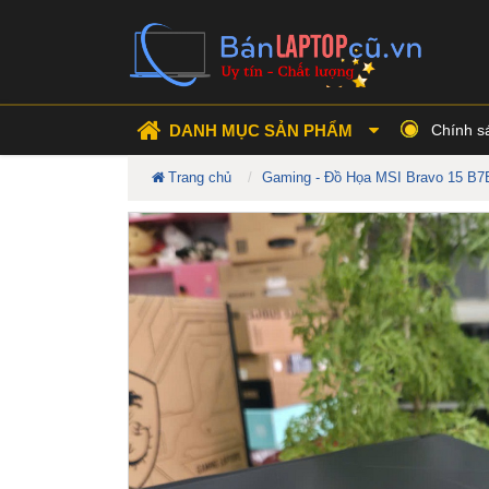
DANH MỤC SẢN PHẨM
Chính s
Trang chủ
Gaming - Đồ Họa MSI Bravo 15 