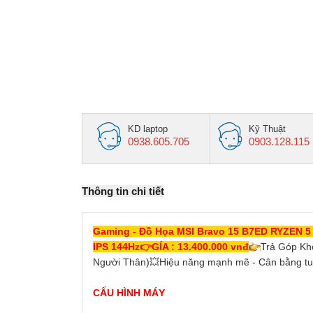
KD laptop
Kỹ Thuật
0938.605.705
0903.128.115
Thông tin chi tiết
Gaming - Đồ Họa MSI Bravo 15 B7ED RYZEN 
IPS 144Hz
👉
GÍA : 13.400.000 vnđ
👉
Trả Góp Kh
Người Thân)
💥
Hiệu năng mạnh mẽ - Cân bằng tuy
CẤU HÌNH MÁY