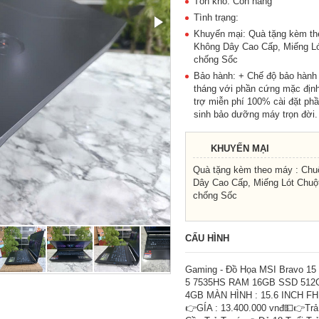
Tồn kho: Còn hàng
Tình trạng:
Khuyến mại: Quà tặng kèm th
Không Dây Cao Cấp, Miếng Ló
chống Sốc
Bảo hành: + Chế độ bảo hành
tháng với phần cứng mặc định
trợ miễn phí 100% cài đặt p
sinh bảo dưỡng máy trọn đời.
KHUYẾN MẠI
Quà tặng kèm theo máy : Chu
Dây Cao Cấp, Miếng Lót Chuột
chống Sốc
CẤU HÌNH
Gaming - Đồ Họa MSI Bravo 1
5 7535HS RAM 16GB SSD 512
4GB MÀN HÌNH : 15.6 INCH FH
👉GÍA : 13.400.000 vnđ💵👉Tr