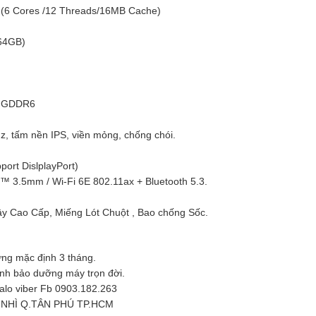
(6 Cores /12 Threads/16MB Cache)
64GB)
B GDDR6
 tấm nền IPS, viền mỏng, chống chói.
ort DislplayPort)
™ 3.5mm / Wi-Fi 6E 802.11ax + Bluetooth 5.3.
Cao Cấp, Miếng Lót Chuột , Bao chống Sốc.
ng mặc định 3 tháng.
inh bảo dưỡng máy trọn đời.
zalo viber Fb 0903.182.263
N NHÌ Q.TÂN PHÚ TP.HCM