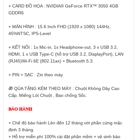
+ CARD ĐỒ HỌA : NVIDIA® GeForce RTX™ 3050 4GB
GDDR6
+ MÀN HÌNH : 15.6 Inch FHD (1920 x 1080) 144Hz,
45%NTSC, IPS-Level
+ KẾT NỐI : 1x Mic-in, 1x Headphone-out, 3 x USB 3.2,
HDMI, 1 x USB Type-C (hỗ trợ USB 3.2, DisplayPort), LAN
(RJ45)Wi-Fi 6E (802.11ax) + Bluetooth 5.3.
+ PIN + SẠC : Zin theo máy.
🎁
QÙA TẶNG KÈM THEO MÁY : Chuột Không Dây Cao
Cấp, Miếng Lót Chuột , Bao chống Sốc.
𝐁Ả𝐎 𝐇À𝐍𝐇
+ Chế độ bảo hành Lên đến 12 tháng với phần cứng mặc
định 3 tháng.
+ Hỗ trợ miễn phí 100% cài đặt phần mềm + vệ sinh bảo