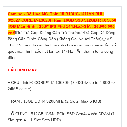
Gaming - Đồ Họa MSI Thin 15 B13UC-1411VN BHH
3/2027 CORE I7-13620H Ram 16GB SSD 512GB RTX 3050
4GB Màn Hình ; 15.6'' IPS Fhd 144.Hz
👉
GÍA : 16.900.000
vnđ
💵
👉
Trả Góp Không Cần Trả Trước
👉
Trả Góp Dễ Dàng
Bằng Căn Cước Công Dân (Không Gọi Người Thân)
👉
MSI
Thin 15 trang bị cấu hình mạnh chơi mượt mọi game, tần số
quét màn hình sắc nét lên tới 144Hz - Âm thanh to rõ sống
động.
CẤU HÌNH MÁY
+ CPU : Intel® CORE™ I7-13620H (2.40GHz up to 4.90GHz,
24MB cache)
+ RAM : 16GB DDR4 3200MHz (2 Slots, Max 64GB)
+ Ổ CỨNG : 512GB NVMe PCIe SSD Gen4x4 w/o DRAM (1
Slot gen 4 + 1 Slot Sata HDD)