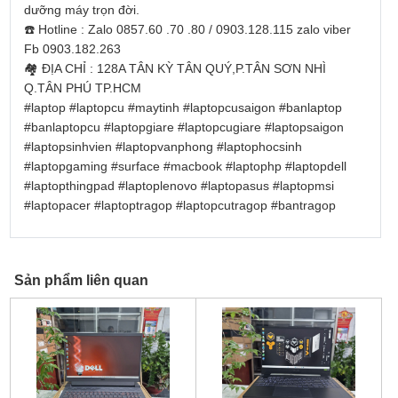
dưỡng máy trọn đời.
☎️
Hotline : Zalo 0857.60 .70 .80 / 0903.128.115 zalo viber
Fb 0903.182.263
🏘
ĐỊA CHỈ : 128A TÂN KỲ TÂN QUÝ,P.TÂN SƠN NHÌ
Q.TÂN PHÚ TP.HCM
#laptop
#laptopcu
#maytinh
#laptopcusaigon
#banlaptop
#banlaptopcu
#laptopgiare
#laptopcugiare
#laptopsaigon
#laptopsinhvien
#laptopvanphong
#laptophocsinh
#laptopgaming
#surface
#macbook
#laptophp
#laptopdell
#laptopthingpad
#laptoplenovo
#laptopasus
#laptopmsi
#laptopacer
#laptoptragop
#laptopcutragop
#bantragop
Sản phẩm liên quan