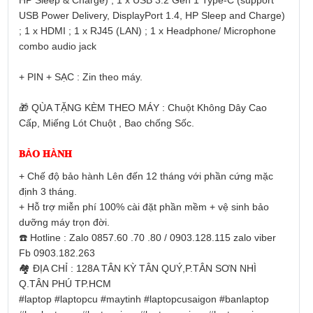
HP Sleep & Charge) ; 1 x USB 3.2 Gen 1 Type-C (support
USB Power Delivery, DisplayPort 1.4, HP Sleep and Charge)
; 1 x HDMI ; 1 x RJ45 (LAN) ; 1 x Headphone/ Microphone
combo audio jack
+ PIN + SẠC : Zin theo máy.
🎁
QÙA TẶNG KÈM THEO MÁY : Chuột Không Dây Cao
Cấp, Miếng Lót Chuột , Bao chống Sốc.
𝐁Ả𝐎 𝐇À𝐍𝐇
+ Chế độ bảo hành Lên đến 12 tháng với phần cứng mặc
định 3 tháng.
+ Hỗ trợ miễn phí 100% cài đặt phần mềm + vệ sinh bảo
dưỡng máy trọn đời.
☎️
Hotline : Zalo 0857.60 .70 .80 / 0903.128.115 zalo viber
Fb 0903.182.263
🏘
ĐỊA CHỈ : 128A TÂN KỲ TÂN QUÝ,P.TÂN SƠN NHÌ
Q.TÂN PHÚ TP.HCM
#laptop
#laptopcu
#maytinh
#laptopcusaigon
#banlaptop