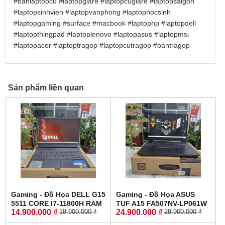
#banlaptopcu
#laptopgiare
#laptopcugiare
#laptopsaigon
#laptopsinhvien
#laptopvanphong
#laptophocsinh
#laptopgaming
#surface
#macbook
#laptophp
#laptopdell
#laptopthingpad
#laptoplenovo
#laptopasus
#laptopmsi
#laptopacer
#laptoptragop
#laptopcutragop
#bantragop
Sản phẩm liên quan
Gaming - Đồ Họa DELL G15
Gaming - Đồ Họa ASUS
5511 CORE I7-11800H RAM
TUF A15 FA507NV-LP061W
14.900.000 ₫
24.900.000 ₫
18.900.000 ₫
28.900.000 ₫
8GB SSD 512GB RTX 3050
RYZEN 7-7735HS RTX 4060
4GB MÀN HÌNH : 15.6 Inch
8GB GDDR6 RAM 16GB