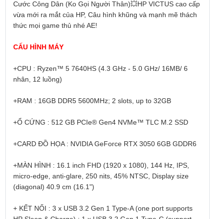
Cước Công Dân (Ko Gọi Người Thân)
💥
HP VICTUS cao cấp
vừa mới ra mắt của HP, Câu hình khũng và mạnh mẽ thách
thức mọi game thủ nhé AE!
CẤU HÌNH MÁY
+CPU : Ryzen™ 5 7640HS (4.3 GHz - 5.0 GHz/ 16MB/ 6
nhân, 12 luồng)
+RAM : 16GB DDR5 5600MHz; 2 slots, up to 32GB
+Ổ CỨNG : 512 GB PCIe® Gen4 NVMe™ TLC M.2 SSD
+CARD ĐỒ HỌA : NVIDIA GeForce RTX 3050 6GB GDDR6
+MÀN HÌNH : 16.1 inch FHD (1920 x 1080), 144 Hz, IPS,
micro-edge, anti-glare, 250 nits, 45% NTSC, Display size
(diagonal) 40.9 cm (16.1")
+ KẾT NỐI : 3 x USB 3.2 Gen 1 Type-A (one port supports