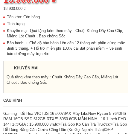
18.900.000 ₫
Tồn kho: Còn hàng
Tình trạng:
Khuyến mại: Quà tặng kèm theo máy : Chuột Không Dây Cao Cấp,
Miếng Lót Chuột , Bao chống Sốc
Bảo hành: + Chế độ bảo hành Lên đến 12 tháng với phần cứng mặc
định 3 tháng. + Hỗ trợ miễn phí 100% cài đặt phần mềm + vệ sinh
bảo dưỡng máy trọn đời.
KHUYẾN MẠI
Quà tặng kèm theo máy : Chuột Không Dây Cao Cấp, Miếng Lót
Chuột , Bao chống Sốc
CẤU HÌNH
Gaming - Đồ Họa VICTUS 16-s0078AX Máy LikeNew Ryzen 5-7640HS
RAM 16GB SSD 512GB RTX™ 3050 6GB MÀN HÌNH : 16.1 Inch FHD
144Hz👉GÍA : 15.900.000 vnđ👉Trả Góp Ko Cần Trả Trước👉Trả Góp
Dễ Dàng Bằng Căn Cước Công Dân (Ko Gọi Người Thân)💥HP