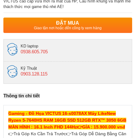
VICTUS cao cấp vừa mới ra mắt của HP, Câu hình khũng và mạnh mẽ
thách thức mọi game thủ nhé AE!
ĐẶT MUA
Giao tận nơi hoặc đến công ty xem hàng
KD laptop
0938.605.705
Kỹ Thuật
0903.128.115
Thông tin chi tiết
Gaming - Đồ Họa VICTUS 16-s0078AX Máy LikeNew
Ryzen 5-7640HS RAM 16GB SSD 512GB RTX™ 3050 6GB
MÀN HÌNH : 16.1 Inch FHD 144Hz
👉
GÍA : 15.900.000 vnđ
👉
Trả Góp Ko Cần Trả Trước
👉
Trả Góp Dễ Dàng Bằng Căn