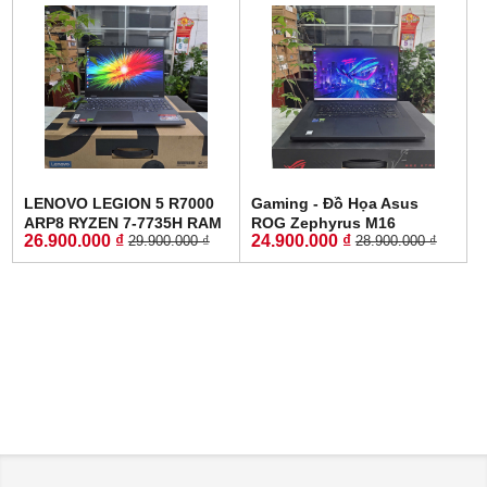
IPS 120Hz
SSD 512GB MÀN HÌNH
:15.6Inch IPS 144Hz
LENOVO LEGION 5 R7000
Gaming - Đồ Họa Asus
ARP8 RYZEN 7-7735H RAM
ROG Zephyrus M16
26.900.000 ₫
24.900.000 ₫
29.900.000 ₫
28.900.000 ₫
16GG SSD 512GB RTX™
GU603ZW CORE I9-12900H
4060 8GB GDDR6 MÀN
RAM 16GB SSD 512GB RTX
HÌNH : 15.6'' 15.6" WQHD
3070 Ti 8GB GDDR6 MÀN
165Hz
HÌNH : 16.0'' Inch WQXGA
165Hz