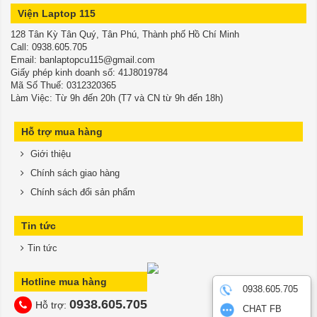
Viện Laptop 115
128 Tân Kỳ Tân Quý, Tân Phú, Thành phố Hồ Chí Minh
​​​​​​​Call: 0938.605.705
Email: banlaptopcu115@gmail.com
Giấy phép kinh doanh số: 41J8019784
Mã Số Thuế: 0312320365
Làm Việc: Từ 9h đến 20h (T7 và CN từ 9h đến 18h)
Hỗ trợ mua hàng
Giới thiệu
Chính sách giao hàng
Chính sách đổi sản phẩm
Tin tức
Tin tức
Hotline mua hàng
0938.605.705
0938.605.705
Hỗ trợ:
CHAT FB