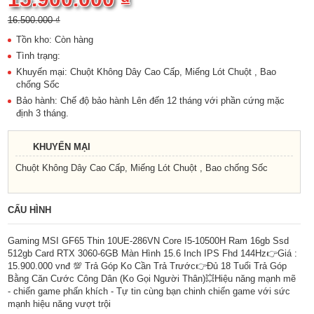
16.500.000 ₫
Tồn kho: Còn hàng
Tình trạng:
Khuyến mại: Chuột Không Dây Cao Cấp, Miếng Lót Chuột , Bao
chống Sốc
Bảo hành: Chế độ bảo hành Lên đến 12 tháng với phần cứng mặc
định 3 tháng.
KHUYẾN MẠI
Chuột Không Dây Cao Cấp, Miếng Lót Chuột , Bao chống Sốc
CẤU HÌNH
Gaming MSI GF65 Thin 10UE-286VN Core I5-10500H Ram 16gb Ssd
512gb Card RTX 3060-6GB Màn Hình 15.6 Inch IPS Fhd 144Hz👉Giá :
15.900.000 vnđ 💯 Trả Góp Ko Cần Trả Trước👉Đủ 18 Tuổi Trả Góp
Bằng Căn Cước Công Dân (Ko Gọi Người Thân)💥Hiệu năng mạnh mẽ
- chiến game phấn khích - Tự tin cùng bạn chinh chiến game với sức
mạnh hiệu năng vượt trội