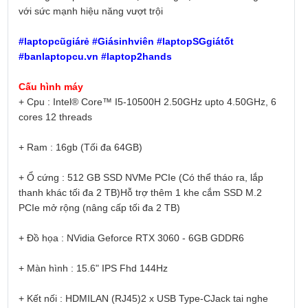
với sức mạnh hiệu năng vượt trội
#laptopcũgiárẻ #Giásinhviên #laptopSGgiátốt
#banlaptopcu.vn #laptop2hands
Cấu hình máy
+ Cpu : Intel® Core™ I5-10500H 2.50GHz upto 4.50GHz, 6
cores 12 threads
+ Ram : 16gb (Tối đa 64GB)
+ Ổ cứng : 512 GB SSD NVMe PCIe (Có thể tháo ra, lắp
thanh khác tối đa 2 TB)Hỗ trợ thêm 1 khe cắm SSD M.2
PCIe mở rộng (nâng cấp tối đa 2 TB)
+ Đồ họa : NVidia Geforce RTX 3060 - 6GB GDDR6
+ Màn hình : 15.6" IPS Fhd 144Hz
+ Kết nối : HDMILAN (RJ45)2 x USB Type-CJack tai nghe