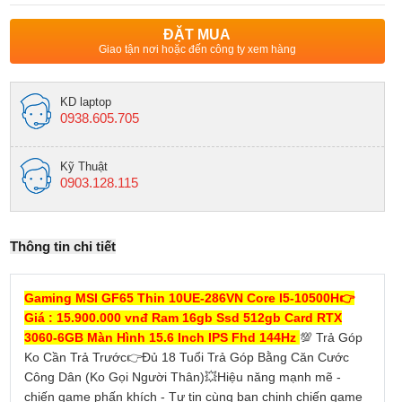
ĐẶT MUA
Giao tận nơi hoặc đến công ty xem hàng
KD laptop
0938.605.705
Kỹ Thuật
0903.128.115
Thông tin chi tiết
Gaming MSI GF65 Thin 10UE-286VN Core I5-10500H
👉
Giá : 15.900.000 vnđ
Ram 16gb Ssd 512gb Card RTX
3060-6GB Màn Hình 15.6 Inch IPS Fhd 144Hz
💯 Trả Góp
Ko Cần Trả Trước👉Đủ 18 Tuổi Trả Góp Bằng Căn Cước
Công Dân (Ko Gọi Người Thân)💥Hiệu năng mạnh mẽ -
chiến game phấn khích - Tự tin cùng bạn chinh chiến game