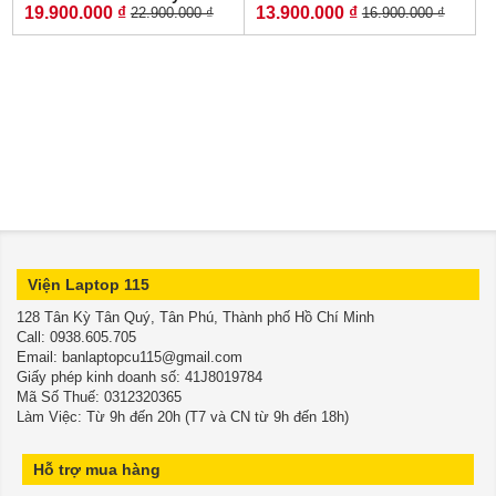
19.900.000 ₫
13.900.000 ₫
22.900.000 ₫
16.900.000 ₫
LikeNew-Còn Bảo Hành
CORE I5-11400H RAM 16GB
Hãng RYZEN 5-7535HS
SSD 512GB RTX™ 3050
RAM 16GB SSD 512GB RTX
4GB MÀN HÌNH : 15.6″
4050 6GB GDDR6 VRAM
144Hz
MÀN HÌNH : 15.6''IPS 180Hz.
Viện Laptop 115
128 Tân Kỳ Tân Quý, Tân Phú, Thành phố Hồ Chí Minh
​​​​​​​Call: 0938.605.705
Email: banlaptopcu115@gmail.com
Giấy phép kinh doanh số: 41J8019784
Mã Số Thuế: 0312320365
Làm Việc: Từ 9h đến 20h (T7 và CN từ 9h đến 18h)
Hỗ trợ mua hàng