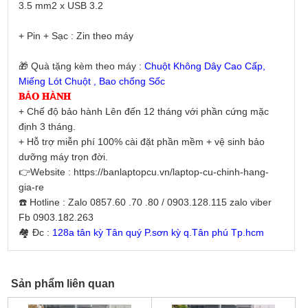
3.5 mm2 x USB 3.2
+ Pin + Sạc : Zin theo máy
🎁 Quà tặng kèm theo máy :
Chuột Không Dây Cao Cấp,
Miếng Lót Chuột , Bao chống Sốc
𝐁Ả𝐎 𝐇À𝐍𝐇
+ Chế độ bảo hành Lên đến 12 tháng với phần cứng mặc
định 3 tháng.
+ Hỗ trợ miễn phí 100% cài đặt phần mềm + vệ sinh bảo
dưỡng máy trọn đời.
👉Website : https://banlaptopcu.vn/laptop-cu-chinh-hang-
gia-re
☎️ Hotline : Zalo 0857.60 .70 .80 / 0903.128.115 zalo viber
Fb 0903.182.263
🏘 Đc :
128a tân kỳ Tân quý P.sơn kỳ q.Tân phú Tp.hcm
Sản phẩm liên quan