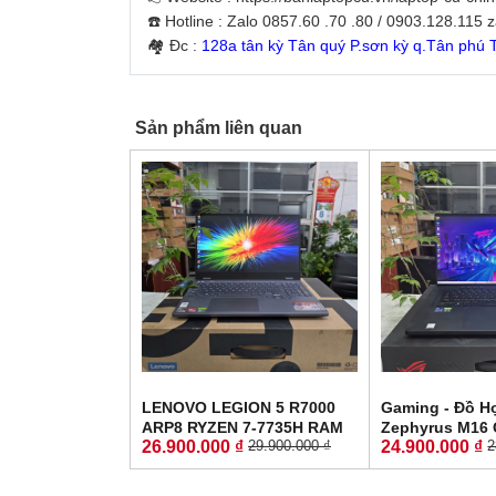
☎️ Hotline : Zalo 0857.60 .70 .80 / 0903.128.115 
🏘 Đc :
128a tân kỳ Tân quý P.sơn kỳ q.Tân phú
Sản phẩm liên quan
LENOVO LEGION 5 R7000
Gaming - Đồ H
ARP8 RYZEN 7-7735H RAM
Zephyrus M16
26.900.000 ₫
24.900.000 ₫
29.900.000 ₫
2
16GG SSD 512GB RTX™
CORE I9-1290
4060 8GB GDDR6 MÀN HÌNH
SSD 512GB RTX
: 15.6'' 15.6" WQHD 165Hz
GDDR6 MÀN HÌNH