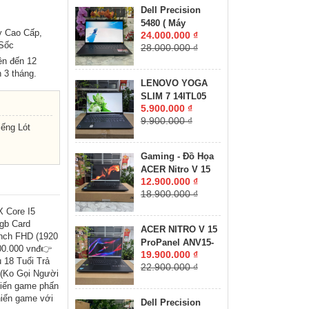
16GB SSD 512GB
Dell Precision
RTX 3070 Ti 8GB
5480 ( Máy
GDDR6 MÀN HÌNH
y Cao Cấp,
24.000.000 ₫
LikeNew-CHUYÊN
: 16.0'' Inch
 Sốc
28.000.000 ₫
ĐỒ HỌA GIÁ RẺ
WQXGA 165Hz
ên đến 12
)Core I7-13800H
 3 tháng.
RAM 32GB SSD
LENOVO YOGA
512GB RTX A1000
SLIM 7 14ITL05
6GB MÀN HÌNH :
5.900.000 ₫
RAM 8GB SSD
14″ FHD IPS 60Hz
9.900.000 ₫
512GB MÀN HÌNH :
ếng Lót
14"FullHD IPS
Gaming - Đồ Họa
ACER Nitro V 15
12.900.000 ₫
ANV15-41-R2UP
18.900.000 ₫
Máy LikeNew-Bảo
Hành Hãng RYZEN
 Core I5
5-6600H RAM
gb Card
ACER NITRO V 15
16GB SSD 512GB
nch FHD (1920
ProPanel ANV15-
RTX 2050 4GB
00.000 vnđ👉
19.900.000 ₫
41-R7CR Máy
 18 Tuổi Trả
GDDR6 MÀN HÌNH
22.900.000 ₫
LikeNew-Còn Bảo
(Ko Gọi Người
: 15.6''IPS 165Hz.
Hành Hãng RYZEN
hiến game phấn
5-7535HS RAM
hiến game với
Dell Precision
16GB SSD 512GB