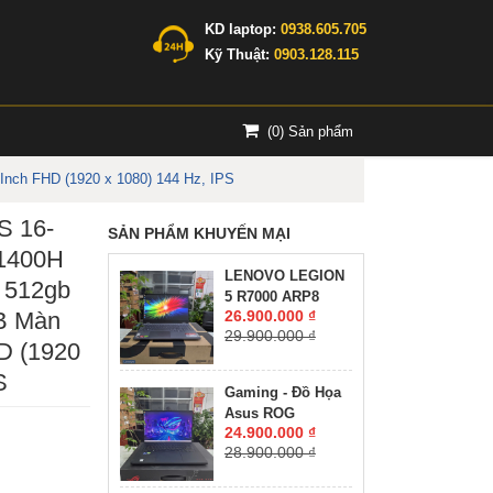
KD laptop:
0938.605.705
Kỹ Thuật:
0903.128.115
(
0
) Sản phẩm
nch FHD (1920 x 1080) 144 Hz, IPS
S 16-
SẢN PHẨM KHUYẾN MẠI
11400H
LENOVO LEGION
 512gb
5 R7000 ARP8
B Màn
26.900.000 ₫
RYZEN 7-7735H
29.900.000 ₫
RAM 16GG SSD
HD (1920
512GB RTX™ 4060
S
8GB GDDR6 MÀN
Gaming - Đồ Họa
HÌNH : 15.6'' 15.6"
Asus ROG
WQHD 165Hz
24.900.000 ₫
Zephyrus M16
28.900.000 ₫
GU603ZW CORE
I9-12900H RAM