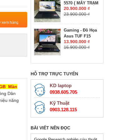
5570 { MÁY TRẠM
RTX 4050 6GB
20.900.000 ₫
ĐỒ HỌA GIÁ RẺ }
GDDR6 VRAM
23.900.000 ₫
CORE I7-12800H
MÀN HÌNH :
RAM 16GB SSD
ty xem hàng
15.6''IPS 180Hz.
512GB NVIDIA
Gaming - Đồ Họa
Quadro RTX
Asus TUF F15
A1000 4GB GDDR6
13.900.000 ₫
FX506HC-HN144W
MÀN HÌNH : 15.6″
16.900.000 ₫
CORE I5-11400H
FHD+, 500 nits
RAM 16GB SSD
512GB RTX™ 3050
4GB MÀN HÌNH :
15.6″ 144Hz
HỖ TRỢ TRỰC TUYẾN
KD laptop
4GB Màn
0938.605.705
ông Dân
hiệu năng
Kỹ Thuật
0903.128.115
BÀI VIẾT NÊN ĐỌC
Google Research nghiên cứu thuật