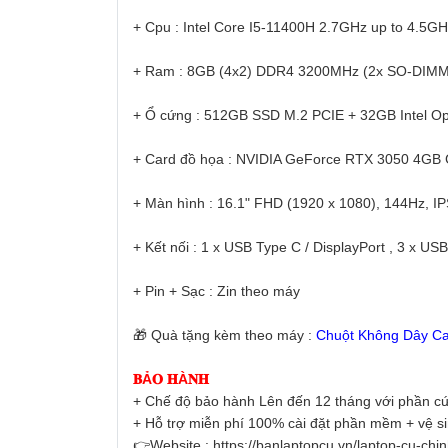
+ Cpu : Intel Core I5-11400H 2.7GHz up to 4.5
+ Ram : 8GB (4x2) DDR4 3200MHz (2x SO-DIMM
+ Ổ cứng : 512GB SSD M.2 PCIE + 32GB Intel O
+ Card đồ họa : NVIDIA GeForce RTX 3050 4G
+ Màn hình : 16.1" FHD (1920 x 1080), 144Hz, IP
+ Kết nối : 1 x USB Type C / DisplayPort , 3 x US
+ Pin + Sạc : Zin theo máy
🎁 Quà tặng kèm theo máy :
Chuột Không Dây Ca
𝐁Ả𝐎 𝐇À𝐍𝐇
+ Chế độ bảo hành Lên đến 12 tháng với phần cứ
+ Hỗ trợ miễn phí 100% cài đặt phần mềm + vệ s
👉Website : https://banlaptopcu.vn/laptop-cu-chi