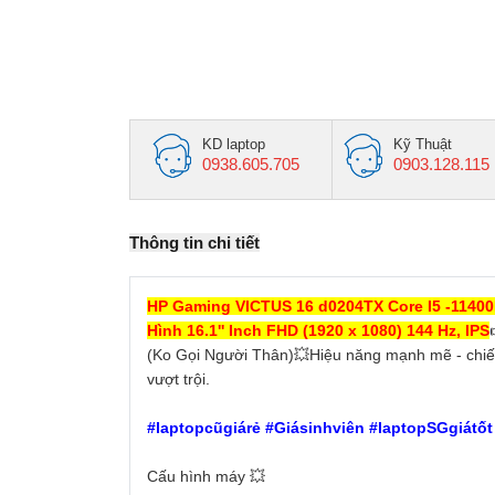
KD laptop
Kỹ Thuật
0938.605.705
0903.128.115
Thông tin chi tiết
HP Gaming VICTUS 16 d0204TX Core I5 -1140
Hình 16.1'' Inch FHD (1920 x 1080) 144 Hz, IPS
(Ko Gọi Người Thân)💥Hiệu năng mạnh mẽ - chiế
vượt trội.
#laptopcũgiárẻ #Giásinhviên #laptopSGgiátố
Cấu hình máy 💥