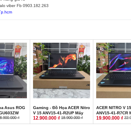
zalo viber Fb 0903.182.263
 Tp.hcm
ọa Asus ROG
Gaming - Đồ Họa ACER Nitro
ACER NITRO V 15
 GU603ZW
V 15 ANV15-41-R2UP Máy
ANV15-41-R7CR 
12.900.000 ₫
19.900.000 ₫
8.900.000 ₫
18.900.000 ₫
22.
0H RAM 16GB
LikeNew-Bảo Hành Hãng
LikeNew-Còn Bả
 3070 Ti 8GB
RYZEN 5-6600H RAM 16GB
Hãng RYZEN 5-7
 : 16.0''
SSD 512GB RTX 2050 4GB
16GB SSD 512GB