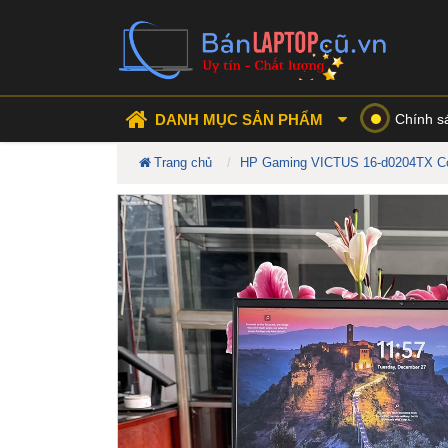
DANH MỤC SẢN PHẨM
Chính s
Trang chủ
HP Gaming VICTUS 16-d0204TX Cor