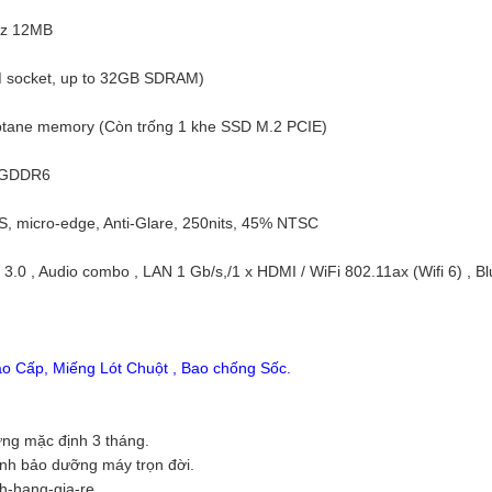
GHz 12MB
 socket, up to 32GB SDRAM)
ptane memory (Còn trống 1 khe SSD M.2 PCIE)
B GDDR6
S, micro-edge, Anti-Glare, 250nits, 45% NTSC
B 3.0 , Audio combo , LAN 1 Gb/s,/1 x HDMI / WiFi 802.11ax (Wifi 6) , Bl
o Cấp, Miếng Lót Chuột , Bao chống Sốc.
ng mặc định 3 tháng.
inh bảo dưỡng máy trọn đời.
nh-hang-gia-re