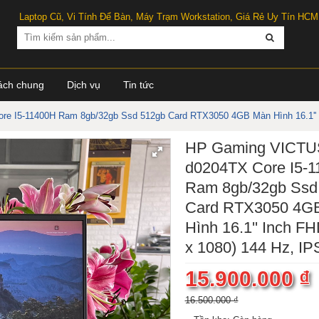
Laptop Cũ, Vi Tính Để Bàn, Máy Trạm Workstation, Giá Rẻ Uy Tín HCM
ách chung
Dịch vụ
Tin tức
e I5-11400H Ram 8gb/32gb Ssd 512gb Card RTX3050 4GB Màn Hình 16.1'' I
HP Gaming VICTU
d0204TX Core I5-
Ram 8gb/32gb Ssd
Card RTX3050 4G
Hình 16.1'' Inch F
x 1080) 144 Hz, IP
15.900.000 ₫
16.500.000 ₫