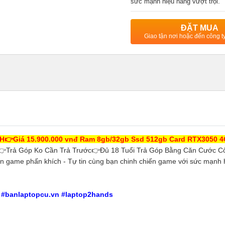
sức mạnh hiệu năng vượt trội.
ĐẶT MUA
Giao tận nơi hoặc đến công 
0H
👉Giá 15.900.000 vnđ
Ram 8gb/32gb Ssd 512gb Card RTX3050 
👉Trả Góp Ko Cần Trả Trước👉Đủ 18 Tuổi Trả Góp Bằng Căn Cước C
n game phấn khích - Tự tin cùng bạn chinh chiến game với sức mạnh 
t #banlaptopcu.vn #laptop2hands