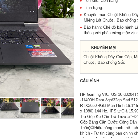
Tồn kho: Còn hàng
Tình trạng:
Khuyến mại: Chuột Không Dâ
Miếng Lót Chuột , Bao chống
Bảo hành: Chế độ bảo hành L
tháng với phần cứng mặc định
KHUYẾN MẠI
Chuột Không Dây Cao Cấp, Mi
Chuột , Bao chống Sốc
CẤU HÌNH
HP Gaming VICTUS 16 d0204TX
-11400H Ram 8gb/32gb Ssd 512
RTX3050 4GB Màn Hình 16.1'' I
x 1080) 144 Hz, IPS👉Giá 15.9
Trả Góp Ko Cần Trả Trước👉Đủ
Góp Bằng Căn Cước Công Dân 
Thân)💥Hiệu năng mạnh mẽ - c
khích - Tự tin cùng bạn chinh c