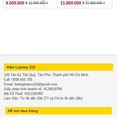
9.000.000 ₫
11.900.000 ₫
11.900.000 ₫
22.900.000 ₫
TRẠM ĐỒ HỌA GIÁ RẺ }
CORE I7-9850H RAM 16GB
SSD 256GB Quadro P1000
SSD 512GB NVIDIA Quadro
4GB MÀN HÌNH : 15.6 Inch
T1000 4GB GDDR6 MÀN
FHD IPS
HÌNH : 15.6'' INCH 4K
Viện Laptop 115
128 Tân Kỳ Tân Quý, Tân Phú, Thành phố Hồ Chí Minh
​​​​​​​Call: 0938.605.705
Email: banlaptopcu115@gmail.com
Giấy phép kinh doanh số: 41J8019784
Mã Số Thuế: 0312320365
Làm Việc: Từ 9h đến 20h (T7 và CN từ 9h đến 18h)
Hỗ trợ mua hàng