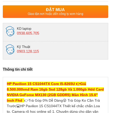
ĐẶT MUA
Giao tận nơi hoặc đến công ty xem hàng
KD laptop
0938.605.705
Kỹ Thuật
0903.128.115
Thông tin chi tiết
HP Pavilion 15 CS1044TX Core I5-8265U
👉Giá
8.500.000vnđ
Ram 16gb Ssd 128gb Và 1.000gb Hdd Card
NVIDIA GeForce MX130 (2GB GDDR5) Màn Hình 15.6''
Inch Fhd
👉Trả Góp 0% Dễ Dàng😜 Trả Góp Ko Cần Trả
Trước💻HP Pavilion 15 CS1044TX Thiết kế chắc chắn.Loa
to, Camera rõ học online số 1, Chuyên dùng cho dân văn