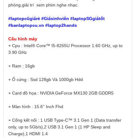
phòng,giải trí xem phim nghe nhạc.
#laptopcũgiárẻ #Giásinhviên #laptopSGgiátốt
#banlaptopcu.vn #laptop2hands
Cấu hình máy
+ Cpu : Intel® Core™ I5-8265U Processor 1.60 GHz, up to
3.90 GHz
+ Ram : 16gb
+ Ổ cứng : Ssd 128gb Và 1000gb Hdd
+ Card đồ họa : NVIDIA GeForce MX130 2GB GDDR5
+ Màn hình : 15.6'' Inch Fhd
+ Cổng kết nối : 1 USB Type-C™ 3.1 Gen 1 (Data transfer
only, up to 5Gb/s),2 USB 3.1 Gen 1 (1 HP Sleep and
Charge),1 HDMI 1.4