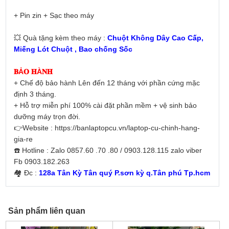
+ Pin zin + Sạc theo máy
💥 Quà tặng kèm theo máy :
Chuột Không Dây Cao Cấp,
Miếng Lót Chuột , Bao chống Sốc
𝐁Ả𝐎 𝐇À𝐍𝐇
+ Chế độ bảo hành Lên đến 12 tháng với phần cứng mặc
định 3 tháng.
+ Hỗ trợ miễn phí 100% cài đặt phần mềm + vệ sinh bảo
dưỡng máy trọn đời.
👉Website : https://banlaptopcu.vn/laptop-cu-chinh-hang-
gia-re
☎️ Hotline : Zalo 0857.60 .70 .80 / 0903.128.115 zalo viber
Fb 0903.182.263
🏘 Đc :
128a Tân Kỳ Tân quý P.sơn kỳ q.Tân phú Tp.hcm
Sản phẩm liên quan