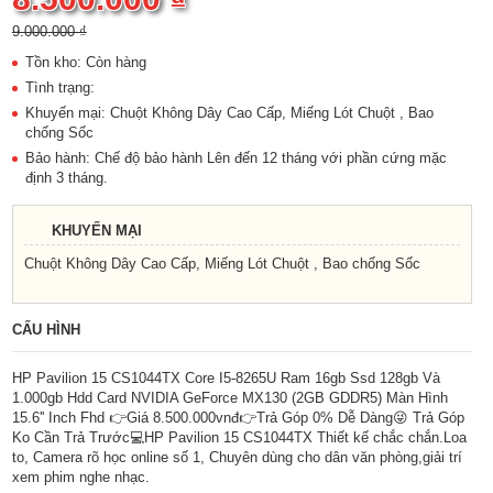
9.000.000 ₫
Tồn kho: Còn hàng
Tình trạng:
Khuyến mại: Chuột Không Dây Cao Cấp, Miếng Lót Chuột , Bao
chống Sốc
Bảo hành: Chế độ bảo hành Lên đến 12 tháng với phần cứng mặc
định 3 tháng.
KHUYẾN MẠI
Chuột Không Dây Cao Cấp, Miếng Lót Chuột , Bao chống Sốc
CẤU HÌNH
HP Pavilion 15 CS1044TX Core I5-8265U Ram 16gb Ssd 128gb Và
1.000gb Hdd Card NVIDIA GeForce MX130 (2GB GDDR5) Màn Hình
15.6'' Inch Fhd 👉Giá 8.500.000vnđ👉Trả Góp 0% Dễ Dàng😜 Trả Góp
Ko Cần Trả Trước💻HP Pavilion 15 CS1044TX Thiết kế chắc chắn.Loa
to, Camera rõ học online số 1, Chuyên dùng cho dân văn phòng,giải trí
xem phim nghe nhạc.