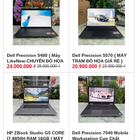
Dell Precision 5480 ( Máy
Dell Precision 5570 { MÁY
LikeNew-CHUYÊN ĐỒ HỌA
TRẠM ĐỒ HỌA GIÁ RẺ }
24.000.000 ₫
20.900.000 ₫
28.000.000 ₫
23.900.000 ₫
GIÁ RẺ )Core I7-13800H
CORE I7-12800H RAM 16GB
RAM 32GB SSD 512GB RTX
SSD 512GB NVIDIA Quadro
A1000 6GB MÀN HÌNH : 14″
RTX A1000 4GB GDDR6
FHD IPS 60Hz
MÀN HÌNH : 15.6″ FHD+,
500 nits
HP ZBook Studio G5 CORE
Dell Precision 7540 Mobile
I7-8850H RAM 16GB { MÁY
Workstation Cực Chất