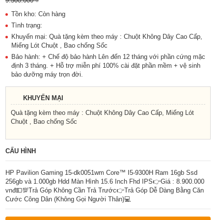
9.500.000 ₫
Tồn kho: Còn hàng
Tình trạng:
Khuyến mại: Quà tặng kèm theo máy : Chuột Không Dây Cao Cấp,
Miếng Lót Chuột , Bao chống Sốc
Bảo hành: + Chế độ bảo hành Lên đến 12 tháng với phần cứng mặc
định 3 tháng. + Hỗ trợ miễn phí 100% cài đặt phần mềm + vệ sinh
bảo dưỡng máy trọn đời.
KHUYẾN MẠI
Quà tặng kèm theo máy : Chuột Không Dây Cao Cấp, Miếng Lót
Chuột , Bao chống Sốc
CẤU HÌNH
HP Pavilion Gaming 15-dk0051wm Core™ I5-9300H Ram 16gb Ssd
256gb và 1.000gb Hdd Màn Hình 15.6 Inch Fhd IPS👉Giá : 8.900.000
vnđ💵💯Trả Góp Không Cần Trả Trước👉Trả Góp Dễ Dàng Bằng Căn
Cước Công Dân (Không Gọi Người Thân)💻