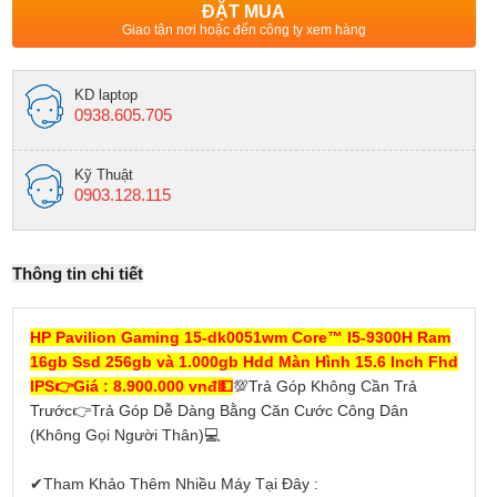
ĐẶT MUA
Giao tận nơi hoặc đến công ty xem hàng
KD laptop
0938.605.705
Kỹ Thuật
0903.128.115
Thông tin chi tiết
HP Pavilion Gaming 15-dk0051wm Core™ I5-9300H Ram
16gb Ssd 256gb và 1.000gb Hdd Màn Hình 15.6 Inch Fhd
IPS👉Giá : 8.900.000 vnđ💵
💯Trả Góp Không Cần Trả
Trước👉Trả Góp Dễ Dàng Bằng Căn Cước Công Dân
(Không Gọi Người Thân)💻
✔Tham Khảo Thêm Nhiều Máy Tại Đây :