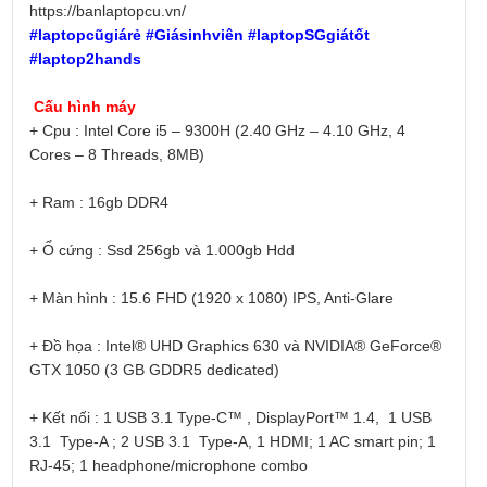
https://banlaptopcu.vn/
#laptopcũgiárẻ #Giásinhviên #laptopSGgiátốt
#laptop2hands
Cấu hình máy
+ Cpu : Intel Core i5 – 9300H (2.40 GHz – 4.10 GHz, 4
Cores – 8 Threads, 8MB)
+ Ram : 16gb DDR4
+ Ổ cứng : Ssd 256gb và 1.000gb Hdd
+ Màn hình : 15.6 FHD (1920 x 1080) IPS, Anti-Glare
+ Đồ họa : Intel® UHD Graphics 630 và NVIDIA® GeForce®
GTX 1050 (3 GB GDDR5 dedicated)
+ Kết nối : 1 USB 3.1 Type-C™ , DisplayPort™ 1.4, 1 USB
3.1 Type-A ; 2 USB 3.1 Type-A, 1 HDMI; 1 AC smart pin; 1
RJ-45; 1 headphone/microphone combo