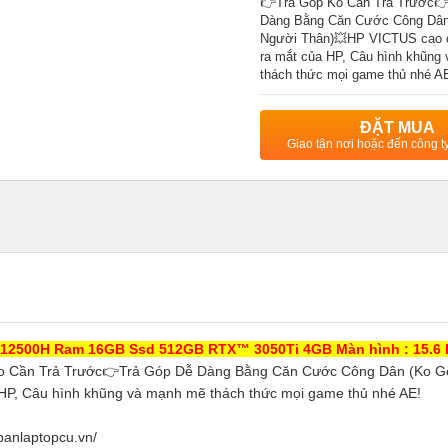
👉Trả Góp Ko Cần Trả Trước
Dàng Bằng Căn Cước Công Dân
Người Thân)💥HP VICTUS cao 
ra mắt của HP, Câu hình khũng
thách thức mọi game thủ nhé A
ĐẶT MUA
Giao tận nơi hoặc đến công 
-12500H Ram 16GB Ssd 512GB RTX™ 3050Ti 4GB Màn hình : 15.6 
o Cần Trả Trước👉Trả Góp Dễ Dàng Bằng Căn Cước Công Dân (Ko G
HP, Câu hình khũng và mạnh mẽ thách thức mọi game thủ nhé AE!
anlaptopcu.vn/