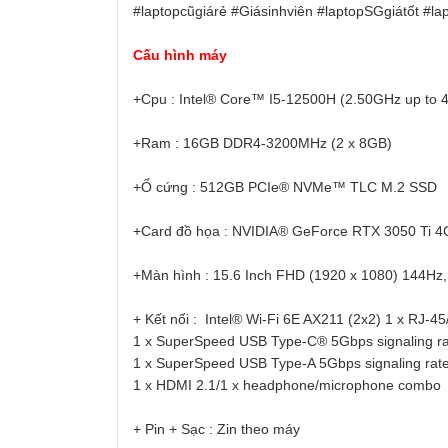
#laptopcũgiárẻ #Giásinhviên #laptopSGgiátốt #l
Cấu hình máy
+Cpu : Intel® Core™ I5-12500H (2.50GHz up to
+Ram : 16GB DDR4-3200MHz (2 x 8GB)
+Ổ cứng : 512GB PCIe® NVMe™ TLC M.2 SSD
+Card đồ họa : NVIDIA® GeForce RTX 3050 Ti
+Màn hình : 15.6 Inch FHD (1920 x 1080) 144Hz, 
+ Kết nối : Intel® Wi-Fi 6E AX211 (2x2) 1 x RJ-45
1 x SuperSpeed USB Type-C® 5Gbps signaling ra
1 x SuperSpeed USB Type-A 5Gbps signaling rate
1 x HDMI 2.1/1 x headphone/microphone combo
+ Pin + Sạc : Zin theo máy