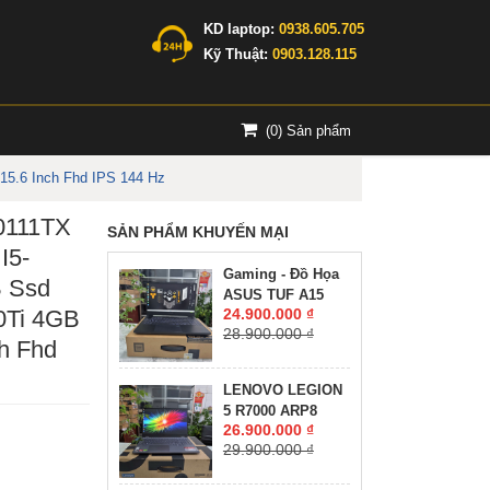
KD laptop:
0938.605.705
Kỹ Thuật:
0903.128.115
(
0
) Sản phẩm
5.6 Inch Fhd IPS 144 Hz
0111TX
SẢN PHẨM KHUYẾN MẠI
I5-
Gaming - Đồ Họa
 Ssd
ASUS TUF A15
Ti 4GB
24.900.000 ₫
FA507NV-LP061W
28.900.000 ₫
RYZEN 7-7735HS
ch Fhd
RTX 4060 8GB
GDDR6 RAM 16GB
LENOVO LEGION
SSD 512GB MÀN
5 R7000 ARP8
HÌNH :15.6Inch
26.900.000 ₫
RYZEN 7-7735H
IPS 144Hz
29.900.000 ₫
RAM 16GG SSD
512GB RTX™ 4060