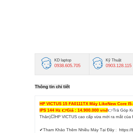
KD laptop
Kỹ Thuật
0938.605.705
0903.128.115
Thông tin chi tiết
HP VICTUS 15 FA0111TX Máy LikeNew Core I5
IPS 144 Hz 👉Giá : 14.900.000 vnđ
👉Trả Góp K
Thân)💥HP VICTUS cao cấp vừa mới ra mắt của 
✔Tham Khảo Thêm Nhiều Máy Tại Đây : https://b