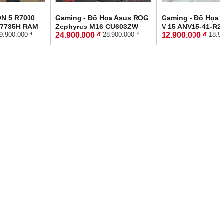
N 5 R7000
Gaming - Đồ Họa Asus ROG
Gaming - Đồ Họa
-7735H RAM
Zephyrus M16 GU603ZW
V 15 ANV15-41-R
24.900.000 ₫
12.900.000 ₫
9.900.000 ₫
28.900.000 ₫
18.
2GB RTX™
CORE I9-12900H RAM 16GB
LikeNew-Bảo Hà
R6 MÀN HÌNH
SSD 512GB RTX 3070 Ti 8GB
RYZEN 5-6600H 
 WQHD 165Hz
GDDR6 MÀN HÌNH : 16.0''
SSD 512GB RTX 
Inch WQXGA 165Hz
GDDR6 MÀN HÌNH :
165Hz.