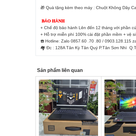
🎁 Quà tặng kèm theo máy : Chuột Không Dây Ca
𝐁Ả𝐎 𝐇À𝐍𝐇
+ Chế độ bảo hành Lên đến 12 tháng với phần cứ
+ Hỗ trợ miễn phí 100% cài đặt phần mềm + vệ s
☎️ Hotline: Zalo 0857.60 .70 .80 / 0903.128.115 
🏘 Đc : 128A Tân Kỳ Tân Quý P.Tân Sơn Nhì Q
Sản phẩm liên quan