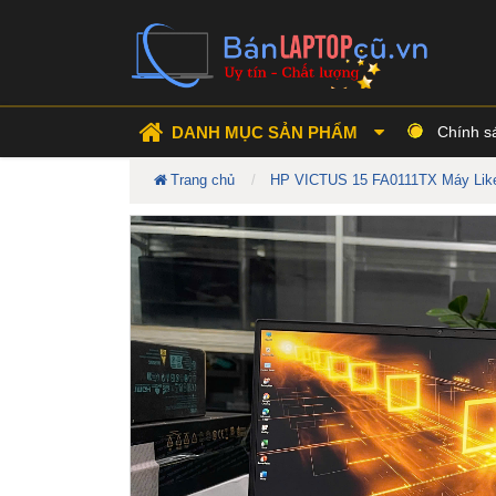
DANH MỤC SẢN PHẨM
Chính s
Trang chủ
HP VICTUS 15 FA0111TX Máy Like