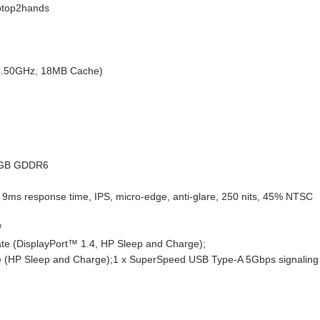
aptop2hands
 4.50GHz, 18MB Cache)
 4GB GDDR6
9ms response time, IPS, micro-edge, anti-glare, 250 nits, 45% NTSC
/
te (DisplayPort™ 1.4, HP Sleep and Charge);
 (HP Sleep and Charge);1 x SuperSpeed USB Type-A 5Gbps signaling 