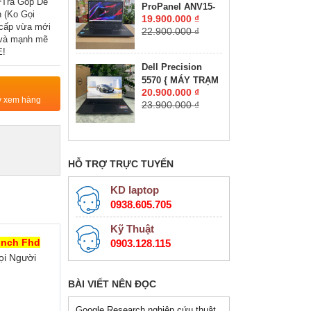
Trả Góp Dễ
ProPanel ANV15-
RTX 2050 4GB
 (Ko Gọi
19.900.000 ₫
41-R7CR Máy
GDDR6 MÀN HÌNH
cấp vừa mới
22.900.000 ₫
LikeNew-Còn Bảo
: 15.6''IPS 165Hz.
 và mạnh mẽ
Hành Hãng RYZEN
E!
5-7535HS RAM
Dell Precision
16GB SSD 512GB
5570 { MÁY TRẠM
RTX 4050 6GB
20.900.000 ₫
ĐỒ HỌA GIÁ RẺ }
GDDR6 VRAM
ty xem hàng
23.900.000 ₫
CORE I7-12800H
MÀN HÌNH :
RAM 16GB SSD
15.6''IPS 180Hz.
512GB NVIDIA
Quadro RTX
A1000 4GB GDDR6
HỖ TRỢ TRỰC TUYẾN
MÀN HÌNH : 15.6″
FHD+, 500 nits
KD laptop
0938.605.705
Kỹ Thuật
Inch Fhd
0903.128.115
ọi Người
BÀI VIẾT NÊN ĐỌC
Google Research nghiên cứu thuật