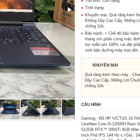
Tồn kho: Còn hàng
Tình trạng:
Khuyến mại: Quà tặng kèm th
Không Dây Cao Cấp, Miếng Ló
chống Sốc
Bảo hành: + Chế độ bảo hành
tháng với phần cứng mặc định
trợ miễn phí 100% cài đặt p
sinh bảo dưỡng máy trọn đời.
KHUYẾN MẠI
Quà tặng kèm theo máy : Chu
Dây Cao Cấp, Miếng Lót Chuột
chống Sốc
CẤU HÌNH
Gaming - Đồ HP VICTUS 15 FA
LikeNew Core I5-12500H Ram 
512GB RTX™ 3050Ti 4GB Màn h
Inch Fhd IPS 144 Hz 👉Giá : 14