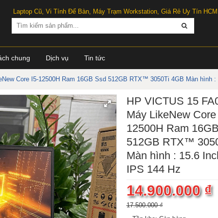
Laptop Cũ, Vi Tính Để Bàn, Máy Trạm Workstation, Giá Rẻ Uy Tín HCM
ách chung
Dịch vụ
Tin tức
New Core I5-12500H Ram 16GB Ssd 512GB RTX™ 3050Ti 4GB Màn hình : 1
HP VICTUS 15 FA
Máy LikeNew Core 
12500H Ram 16GB
512GB RTX™ 3050
Màn hình : 15.6 In
IPS 144 Hz
14.900.000 ₫
17.500.000 ₫