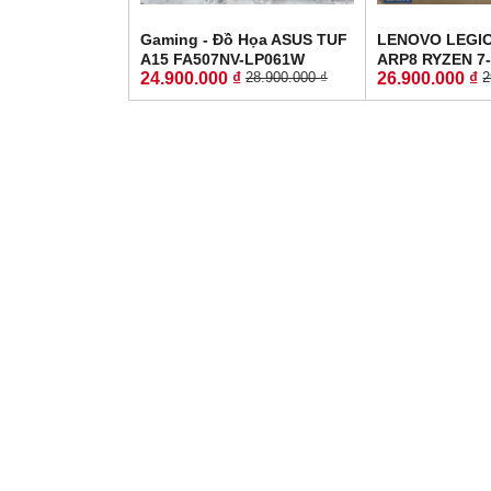
Gaming - Đồ Họa ASUS TUF
LENOVO LEGIO
A15 FA507NV-LP061W
ARP8 RYZEN 7
24.900.000 ₫
26.900.000 ₫
28.900.000 ₫
2
RYZEN 7-7735HS RTX 4060
16GG SSD 51
8GB GDDR6 RAM 16GB SSD
4060 8GB GDD
512GB MÀN HÌNH :15.6Inch
: 15.6'' 15.6"
IPS 144Hz