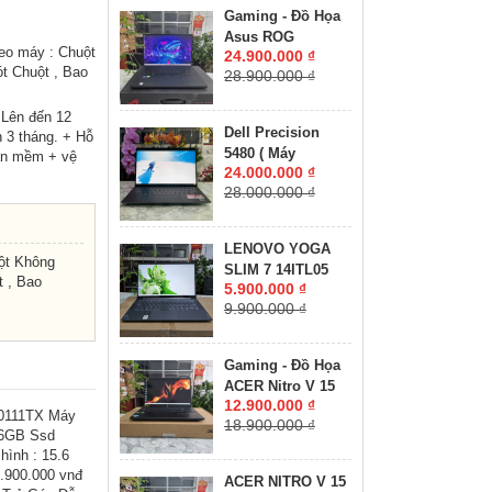
8GB GDDR6 MÀN
Gaming - Đồ Họa
HÌNH : 15.6'' 15.6"
Asus ROG
WQHD 165Hz
eo máy : Chuột
24.900.000 ₫
Zephyrus M16
t Chuột , Bao
28.900.000 ₫
GU603ZW CORE
I9-12900H RAM
 Lên đến 12
16GB SSD 512GB
Dell Precision
 3 tháng. + Hỗ
RTX 3070 Ti 8GB
5480 ( Máy
hần mềm + vệ
GDDR6 MÀN HÌNH
24.000.000 ₫
LikeNew-CHUYÊN
: 16.0'' Inch
28.000.000 ₫
ĐỒ HỌA GIÁ RẺ
WQXGA 165Hz
)Core I7-13800H
RAM 32GB SSD
LENOVO YOGA
512GB RTX A1000
ột Không
SLIM 7 14ITL05
6GB MÀN HÌNH :
 , Bao
5.900.000 ₫
RAM 8GB SSD
14″ FHD IPS 60Hz
9.900.000 ₫
512GB MÀN HÌNH :
14"FullHD IPS
Gaming - Đồ Họa
ACER Nitro V 15
12.900.000 ₫
ANV15-41-R2UP
0111TX Máy
18.900.000 ₫
Máy LikeNew-Bảo
16GB Ssd
Hành Hãng RYZEN
ình : 15.6
5-6600H RAM
.900.000 vnđ
ACER NITRO V 15
16GB SSD 512GB