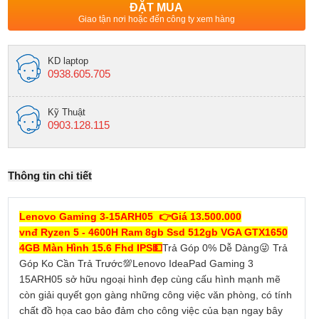
ĐẶT MUA
Giao tận nơi hoặc đến công ty xem hàng
KD laptop
0938.605.705
Kỹ Thuật
0903.128.115
Thông tin chi tiết
Lenovo Gaming 3-15ARH05
👉Giá 13.500.000
vnđ
Ryzen 5 - 4600H Ram 8gb Ssd 512gb VGA GTX1650
4GB Màn Hình 15.6 Fhd IPS💵
Trả Góp 0% Dễ Dàng😜 Trả
Góp Ko Cần Trả Trước💯Lenovo IdeaPad Gaming 3
15ARH05 sở hữu ngoại hình đẹp cùng cấu hình mạnh mẽ
còn giải quyết gọn gàng những công việc văn phòng, có tính
chất đồ họa cao bảo đảm cho công việc của bạn ngay bây