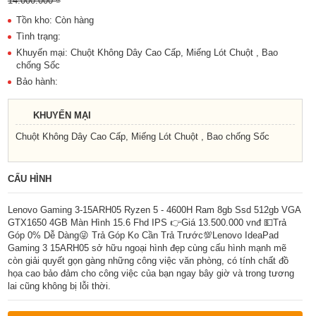
14.000.000 ₫
Tồn kho: Còn hàng
Tình trạng:
Khuyến mại: Chuột Không Dây Cao Cấp, Miếng Lót Chuột , Bao
chống Sốc
Bảo hành:
KHUYẾN MẠI
Chuột Không Dây Cao Cấp, Miếng Lót Chuột , Bao chống Sốc
CẤU HÌNH
Lenovo Gaming 3-15ARH05 Ryzen 5 - 4600H Ram 8gb Ssd 512gb VGA
GTX1650 4GB Màn Hình 15.6 Fhd IPS 👉Giá 13.500.000 vnđ 💵Trả
Góp 0% Dễ Dàng😜 Trả Góp Ko Cần Trả Trước💯Lenovo IdeaPad
Gaming 3 15ARH05 sở hữu ngoại hình đẹp cùng cấu hình mạnh mẽ
còn giải quyết gọn gàng những công việc văn phòng, có tính chất đồ
họa cao bảo đảm cho công việc của bạn ngay bây giờ và trong tương
lai cũng không bị lỗi thời.