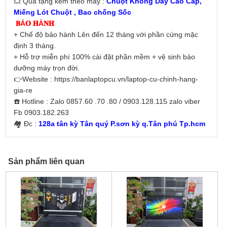
💥 Quà tặng kèm theo máy :
Chuột Không Dây Cao Cấp,
Miếng Lót Chuột , Bao chống Sốc
𝐁Ả𝐎 𝐇À𝐍𝐇
+ Chế độ bảo hành Lên đến 12 tháng với phần cứng mặc
định 3 tháng.
+ Hỗ trợ miễn phí 100% cài đặt phần mềm + vệ sinh bảo
dưỡng máy trọn đời.
👉Website : https://banlaptopcu.vn/laptop-cu-chinh-hang-
gia-re
☎️ Hotline : Zalo 0857.60 .70 .80 / 0903.128.115 zalo viber
Fb 0903.182.263
🏘 Đc :
128a tân kỳ Tân quý P.sơn kỳ q.Tân phú Tp.hcm
Sản phẩm liên quan