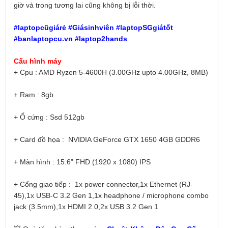
giờ và trong tương lai cũng không bị lỗi thời.
#laptopcũgiárẻ #Giásinhviên #laptopSGgiátốt
#banlaptopcu.vn #laptop2hands
Cấu hình máy
+ Cpu : AMD Ryzen 5-4600H (3.00GHz upto 4.00GHz, 8MB)
+ Ram : 8gb
+ Ổ cứng : Ssd 512gb
+ Card đồ họa :
NVIDIA GeForce GTX 1650 4GB GDDR6
+ Màn hình : 15.6” FHD (1920 x 1080) IPS
+ Cổng giao tiếp : 1x power connector,1x Ethernet (RJ-
45),1x USB-C 3.2 Gen 1,1x headphone / microphone combo
jack (3.5mm),1x HDMI 2.0,2x USB 3.2 Gen 1