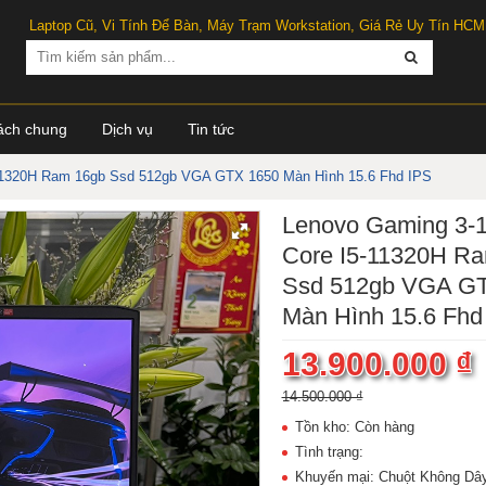
Laptop Cũ, Vi Tính Để Bàn, Máy Trạm Workstation, Giá Rẻ Uy Tín HCM
ách chung
Dịch vụ
Tin tức
11320H Ram 16gb Ssd 512gb VGA GTX 1650 Màn Hình 15.6 Fhd IPS
Lenovo Gaming 3-
Core I5-11320H R
Ssd 512gb VGA G
Màn Hình 15.6 Fhd
13.900.000 ₫
14.500.000 ₫
Tồn kho: Còn hàng
Tình trạng:
Khuyến mại: Chuột Không Dâ