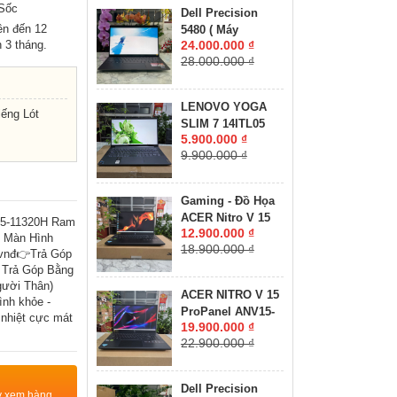
16GB SSD 512GB
 Sốc
Dell Precision
RTX 3070 Ti 8GB
ên đến 12
5480 ( Máy
GDDR6 MÀN HÌNH
 3 tháng.
24.000.000 ₫
LikeNew-CHUYÊN
: 16.0'' Inch
28.000.000 ₫
ĐỒ HỌA GIÁ RẺ
WQXGA 165Hz
)Core I7-13800H
RAM 32GB SSD
LENOVO YOGA
ếng Lót
512GB RTX A1000
SLIM 7 14ITL05
6GB MÀN HÌNH :
5.900.000 ₫
RAM 8GB SSD
14″ FHD IPS 60Hz
9.900.000 ₫
512GB MÀN HÌNH :
14"FullHD IPS
Gaming - Đồ Họa
ACER Nitro V 15
I5-11320H Ram
12.900.000 ₫
ANV15-41-R2UP
 Màn Hình
18.900.000 ₫
Máy LikeNew-Bảo
 vnđ👉Trả Góp
Hành Hãng RYZEN
 Trả Góp Bằng
5-6600H RAM
ười Thân)
ACER NITRO V 15
nh khỏe -
16GB SSD 512GB
ProPanel ANV15-
 nhiệt cực mát
RTX 2050 4GB
19.900.000 ₫
41-R7CR Máy
GDDR6 MÀN HÌNH
22.900.000 ₫
LikeNew-Còn Bảo
: 15.6''IPS 165Hz.
Hành Hãng RYZEN
5-7535HS RAM
Dell Precision
ty xem hàng
16GB SSD 512GB