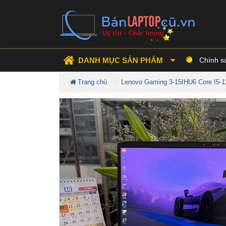
DANH MỤC SẢN PHẨM
Chính s
Trang chủ
Lenovo Gaming 3-15IHU6 Core I5-