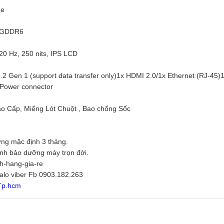
Me
B GDDR6
120 Hz, 250 nits, IPS LCD
2 Gen 1 (support data transfer only)1x HDMI 2.0/1x Ethernet (RJ-45)
Power connector
o Cấp, Miếng Lót Chuột , Bao chống Sốc
ng mặc định 3 tháng.
inh bảo dưỡng máy trọn đời.
nh-hang-gia-re
zalo viber Fb 0903.182.263
 Tp.hcm