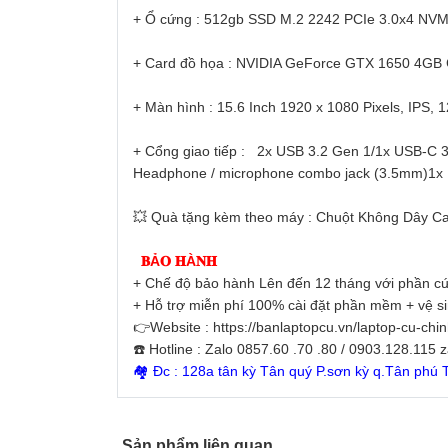
+ Ổ cứng : 512gb SSD M.2 2242 PCIe 3.0x4 NV
+ Card đồ họa : NVIDIA GeForce GTX 1650 4G
+ Màn hình : 15.6 Inch 1920 x 1080 Pixels, IPS, 
+ Cổng giao tiếp : 2x USB 3.2 Gen 1/1x USB-C 3.
Headphone / microphone combo jack (3.5mm)1x 
💥 Quà tặng kèm theo máy : Chuột Không Dây Ca
𝐁Ả𝐎 𝐇À𝐍𝐇
+ Chế độ bảo hành Lên đến 12 tháng với phần cứ
+ Hỗ trợ miễn phí 100% cài đặt phần mềm + vệ s
👉Website : https://banlaptopcu.vn/laptop-cu-chi
☎️ Hotline : Zalo 0857.60 .70 .80 / 0903.128.115 
🏘 Đc : 128a tân kỳ Tân quý P.sơn kỳ q.Tân phú
Sản phẩm liên quan