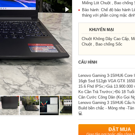
Miếng Lót Chuột , Bao chống
Bảo hành: Chế độ bảo hành L
tháng với phần cứng mặc định
KHUYẾN MẠI
Chuột Không Dây Cao Cấp, Mi
Chuột , Bao chống Sốc
CẤU HÌNH
Lenovo Gaming 3-15IHU6 Core 
16gb Ssd 512gb VGA GTX 1650
15.6 Fhd IPS👉Giá 13.900.000
Ko Cần Trả Trước👉Đủ 18 Tuổi
Căn Cước Công Dân (Ko Gọi Ng
Lenovo Gaming 3 15IHU6 Cấu hì
Build bền chắc - Mỏng nhẹ -Tản
💻
ĐẶT MUA
Giao tận nơi hoặc đến công 