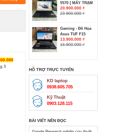
5570 { MÁY TRẠM
RTX 4050 6GB
20.900.000 ₫
ĐỒ HỌA GIÁ RẺ }
GDDR6 VRAM
23.900.000 ₫
CORE I7-12800H
MÀN HÌNH :
RAM 16GB SSD
15.6''IPS 180Hz.
512GB NVIDIA
Gaming - Đồ Họa
Quadro RTX
Asus TUF F15
A1000 4GB GDDR6
13.900.000 ₫
FX506HC-HN144W
MÀN HÌNH : 15.6″
16.900.000 ₫
CORE I5-11400H
FHD+, 500 nits
RAM 16GB SSD
512GB RTX™ 3050
00.000
4GB MÀN HÌNH :
g 3
15.6″ 144Hz
HỖ TRỢ TRỰC TUYẾN
KD laptop
0938.605.705
Kỹ Thuật
0903.128.115
BÀI VIẾT NÊN ĐỌC
Google Research nghiên cứu thuật