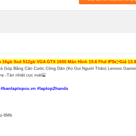
 16gb Ssd 512gb VGA GTX 1650 Màn Hình 15.6 Fhd IPS👉Giá 13.9
Trả Góp Bằng Căn Cước Công Dân (Ko Gọi Người Thân) Lenovo Gamin
hẹ -Tản nhiệt cực mát💻
t #banlaptopcu.vn #laptop2hands
hz-8Mb