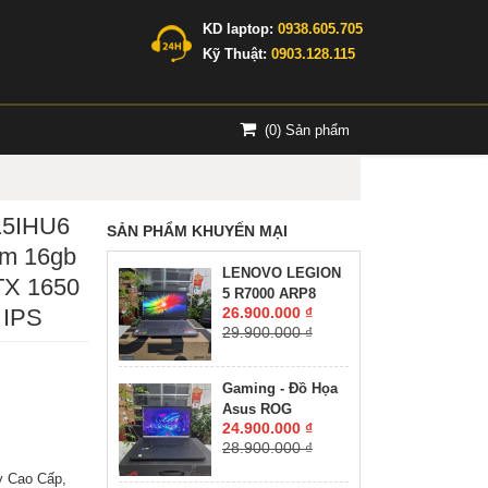
KD laptop:
0938.605.705
Kỹ Thuật:
0903.128.115
(
0
) Sản phẩm
15IHU6
SẢN PHẨM KHUYẾN MẠI
am 16gb
LENOVO LEGION
TX 1650
5 R7000 ARP8
 IPS
26.900.000 ₫
RYZEN 7-7735H
29.900.000 ₫
RAM 16GG SSD
512GB RTX™ 4060
8GB GDDR6 MÀN
Gaming - Đồ Họa
HÌNH : 15.6'' 15.6"
Asus ROG
WQHD 165Hz
24.900.000 ₫
Zephyrus M16
28.900.000 ₫
GU603ZW CORE
I9-12900H RAM
y Cao Cấp,