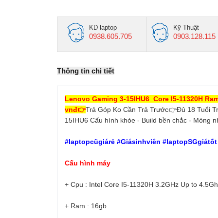
KD laptop
Kỹ Thuật
0938.605.705
0903.128.115
Thông tin chi tiết
Lenovo Gaming 3-15IHU6 Core I5-11320H Ram
vnđ👉
Trả Góp Ko Cần Trả Trước👉Đủ 18 Tuổi 
15IHU6 Cấu hình khỏe - Build bền chắc - Mỏng n
#laptopcũgiárẻ #Giásinhviên #laptopSGgiátố
Cấu hình máy
+ Cpu : Intel Core I5-11320H 3.2GHz Up to 4.5G
+ Ram : 16gb