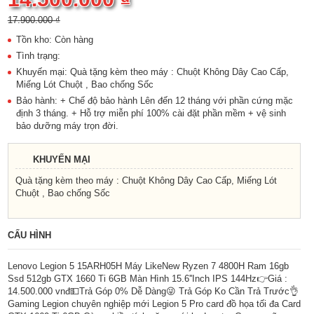
17.900.000 ₫
Tồn kho: Còn hàng
Tình trạng:
Khuyến mại: Quà tặng kèm theo máy : Chuột Không Dây Cao Cấp,
Miếng Lót Chuột , Bao chống Sốc
Bảo hành: + Chế độ bảo hành Lên đến 12 tháng với phần cứng mặc
định 3 tháng. + Hỗ trợ miễn phí 100% cài đặt phần mềm + vệ sinh
bảo dưỡng máy trọn đời.
KHUYẾN MẠI
Quà tặng kèm theo máy : Chuột Không Dây Cao Cấp, Miếng Lót
Chuột , Bao chống Sốc
CẤU HÌNH
Lenovo Legion 5 15ARH05H Máy LikeNew Ryzen 7 4800H Ram 16gb
Ssd 512gb GTX 1660 Ti 6GB Màn Hình 15.6''Inch IPS 144Hz👉Giá :
14.500.000 vnđ💵Trả Góp 0% Dễ Dàng😜 Trả Góp Ko Cần Trả Trước👌
Gaming Legion chuyên nghiệp mới Legion 5 Pro card đồ họa tối đa Card