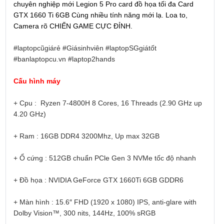
chuyên nghiệp mới Legion 5 Pro card đồ họa tối đa Card
GTX 1660 Ti 6GB Cùng nhiều tính năng mới lạ. Loa to,
Camera rõ CHIẾN GAME CỰC ĐỈNH.
#laptopcũgiárẻ #Giásinhviên #laptopSGgiátốt
#banlaptopcu.vn #laptop2hands
Cấu hình máy
+ Cpu : Ryzen 7-4800H 8 Cores, 16 Threads (2.90 GHz up
4.20 GHz)
+ Ram : 16GB DDR4 3200Mhz, Up max 32GB
+ Ổ cứng : 512GB chuẩn PCle Gen 3 NVMe tốc độ nhanh
+ Đồ họa : NVIDIA GeForce GTX 1660Ti 6GB GDDR6
+ Màn hình : 15.6″ FHD (1920 x 1080) IPS, anti-glare with
Dolby Vision™, 300 nits, 144Hz, 100% sRGB