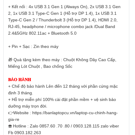
+ Kết nối : 4x USB 3.1 Gen 1 (Always On), 2x USB 3.1 Gen
2, 1x USB 3.1 Type-C Gen 1 (Hỗ trợ DP 1.4), 1x USB 3.1
Type-C Gen 2 / Thunderbolt 3 (Hỗ trợ DP 1.4), HDMI 2.0,
RJ-45, headphone / microphone combo jack /Dual Band
2.4&5GHz 802.11ac + Bluetooth 5.0
+ Pin + Sạc : Zin theo máy
🎁 Quà tặng kèm theo máy : Chuột Không Dây Cao Cấp,
Miếng Lót Chuột , Bao chống Sốc
𝐁Ả𝐎 𝐇À𝐍𝐇
+ Chế độ bảo hành Lên đến 12 tháng với phần cứng mặc
định 3 tháng.
+ Hỗ trợ miễn phí 100% cài đặt phần mềm + vệ sinh bảo
dưỡng máy trọn đời.
👉Website : https://banlaptopcu.vn/laptop-cu-chinh-hang-
gia-re
☎️ Hotline : Zalo 0857.60 .70 .80 / 0903.128.115 zalo viber
Fb 0903.182.263