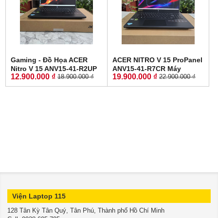
Gaming - Đồ Họa ACER
ACER NITRO V 15 ProPanel
Nitro V 15 ANV15-41-R2UP
ANV15-41-R7CR Máy
12.900.000 ₫
19.900.000 ₫
18.900.000 ₫
22.900.000 ₫
Máy LikeNew-Bảo Hành
LikeNew-Còn Bảo Hành
Hãng RYZEN 5-6600H RAM
Hãng RYZEN 5-7535HS
16GB SSD 512GB RTX 2050
RAM 16GB SSD 512GB RTX
4GB GDDR6 MÀN HÌNH :
4050 6GB GDDR6 VRAM
15.6''IPS 165Hz.
MÀN HÌNH : 15.6''IPS 180Hz.
Viện Laptop 115
128 Tân Kỳ Tân Quý, Tân Phú, Thành phố Hồ Chí Minh