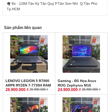
🏘 Đc : 128A Tân Kỳ Tân Quý P.Tân Sơn Nhì Q.Tân Phú
Tp.HCM
Sản phẩm liên quan
LENOVO LEGION 5 R7000
Gaming - Đồ Họa Asus
ARP8 RYZEN 7-7735H RAM
ROG Zephyrus M16
26.900.000 ₫
24.900.000 ₫
29.900.000 ₫
28.900.000 ₫
16GG SSD 512GB RTX™
GU603ZW CORE I9-12900H
4060 8GB GDDR6 MÀN
RAM 16GB SSD 512GB RTX
HÌNH : 15.6'' 15.6" WQHD
3070 Ti 8GB GDDR6 MÀN
165Hz
HÌNH : 16.0'' Inch WQXGA
165Hz