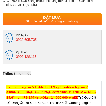
GTX 1660 Ti 6GB Cùng nhiều tính năng mới lạ. Loa to, Camera rõ
CHIẾN GAME CỰC ĐỈNH.
ĐẶT MUA
Giao tận nơi hoặc đến công ty xem hàng
KD laptop
0938.605.705
Kỹ Thuật
0903.128.115
Thông tin chi tiết
Lenovo Legion 5 15ARH05H Máy LikeNew Ryzen 7
4800H Ram 16gb Ssd 512gb GTX 1660 Ti 6GB Màn Hình
15.6''Inch IPS 144Hz👉Giá : 14.500.000 vnđ💵
Trả Góp 0%
Dễ Dàng😜 Trả Góp Ko Cần Trả Trước👌 Gaming Legion