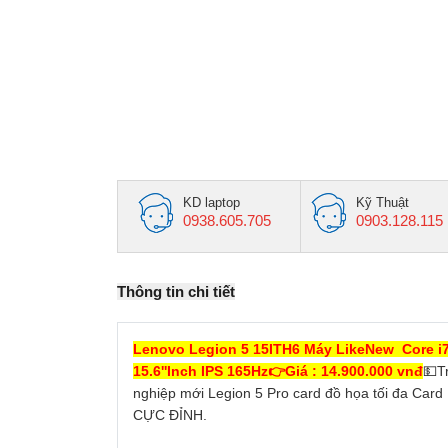
KD laptop
Kỹ Thuật
0938.605.705
0903.128.115
Thông tin chi tiết
Lenovo Legion 5 15ITH6 Máy LikeNew Core i
15.6''Inch IPS 165Hz👉Giá : 14.900.000 vnđ
💵T
nghiệp mới Legion 5 Pro card đồ họa tối đa Car
CỰC ĐỈNH.