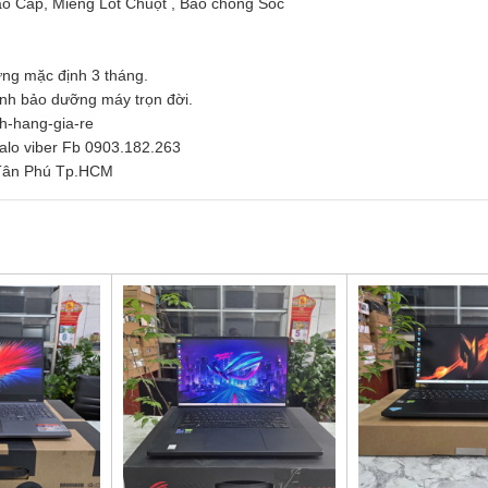
o Cấp, Miếng Lót Chuột , Bao chống Sốc
ng mặc định 3 tháng.
inh bảo dưỡng máy trọn đời.
nh-hang-gia-re
zalo viber Fb 0903.182.263
.Tân Phú Tp.HCM