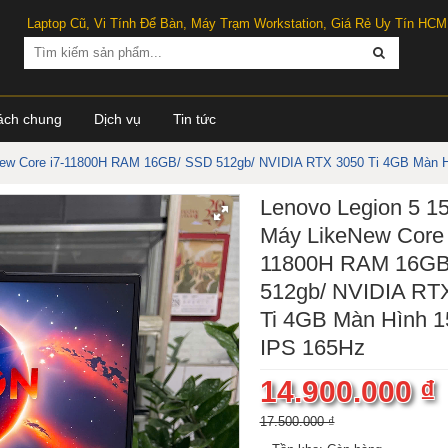
Laptop Cũ, Vi Tính Để Bàn, Máy Trạm Workstation, Giá Rẻ Uy Tín HCM
ách chung
Dịch vụ
Tin tức
New Core i7-11800H RAM 16GB/ SSD 512gb/ NVIDIA RTX 3050 Ti 4GB Màn Hì
Lenovo Legion 5 1
Máy LikeNew Core 
11800H RAM 16GB
512gb/ NVIDIA RT
Ti 4GB Màn Hình 15
IPS 165Hz
14.900.000 ₫
17.500.000 ₫