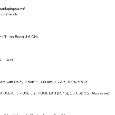
anlaptopcu.vn/
aptop2hands
GHz Turbo Boost 4.6 GHz
ộ nhanh
glare with Dolby Vision™, 300 nits, 165Hz, 100% sRGB
t 4 USB-C, 3 x USB 3.2, HDMI. LAN (RJ45), 1 x USB 3.2 (Always on)