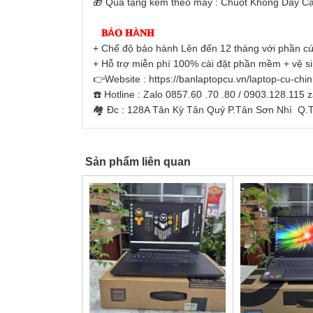
🎁 Quà tặng kèm theo máy : Chuột Không Dây Ca
𝐁Ả𝐎 𝐇À𝐍𝐇
+ Chế độ bảo hành Lên đến 12 tháng với phần cứ
+ Hỗ trợ miễn phí 100% cài đặt phần mềm + vệ s
👉Website : https://banlaptopcu.vn/laptop-cu-chi
☎️ Hotline : Zalo 0857.60 .70 .80 / 0903.128.115 
🏘 Đc : 128A Tân Kỳ Tân Quý P.Tân Sơn Nhì Q
Sản phẩm liên quan