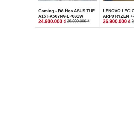
Gaming - Đồ Họa ASUS TUF
LENOVO LEGIO
A15 FA507NV-LP061W
ARP8 RYZEN 7
24.900.000 ₫
26.900.000 ₫
28.900.000 ₫
2
RYZEN 7-7735HS RTX 4060
16GG SSD 51
8GB GDDR6 RAM 16GB SSD
4060 8GB GDD
512GB MÀN HÌNH :15.6Inch
: 15.6'' 15.6"
IPS 144Hz