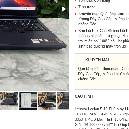
Tồn kho: Còn hàng
Tình trạng:
Khuyến mại: Quà tặng kèm th
Không Dây Cao Cấp, Miếng Ló
chống Sốc
Bảo hành: + Chế độ bảo hành
tháng với phần cứng mặc định
trợ miễn phí 100% cài đặt p
sinh bảo dưỡng máy trọn đời.
KHUYẾN MẠI
Quà tặng kèm theo máy : Chu
Dây Cao Cấp, Miếng Lót Chuột
chống Sốc
CẤU HÌNH
Lenovo Legion 5 15ITH6 Máy Li
11800H RAM 16GB/ SSD 512gb
3050 Ti 4GB Màn Hình 15.6''In
Giá : 14.900.000 vnđ💵Trả Góp