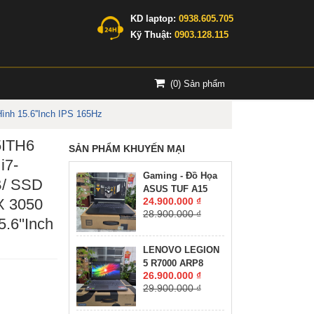
KD laptop:
0938.605.705
Kỹ Thuật:
0903.128.115
(
0
) Sản phẩm
nh 15.6''Inch IPS 165Hz
5ITH6
SẢN PHẨM KHUYẾN MẠI
i7-
Gaming - Đồ Họa
/ SSD
ASUS TUF A15
X 3050
24.900.000 ₫
FA507NV-LP061W
28.900.000 ₫
RYZEN 7-7735HS
.6''Inch
RTX 4060 8GB
GDDR6 RAM 16GB
LENOVO LEGION
SSD 512GB MÀN
5 R7000 ARP8
HÌNH :15.6Inch
26.900.000 ₫
RYZEN 7-7735H
IPS 144Hz
29.900.000 ₫
RAM 16GG SSD
512GB RTX™ 4060