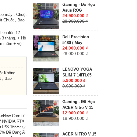
8GB GDDR6 MÀN
Gaming - Đồ Họa
HÌNH : 15.6'' 15.6"
Asus ROG
WQHD 165Hz
eo máy : Chuột
24.900.000 ₫
Zephyrus M16
t Chuột , Bao
28.900.000 ₫
GU603ZW CORE
I9-12900H RAM
 Lên đến 12
16GB SSD 512GB
Dell Precision
 3 tháng. + Hỗ
RTX 3070 Ti 8GB
5480 ( Máy
hần mềm + vệ
GDDR6 MÀN HÌNH
24.000.000 ₫
LikeNew-CHUYÊN
: 16.0'' Inch
28.000.000 ₫
ĐỒ HỌA GIÁ RẺ
WQXGA 165Hz
)Core I7-13800H
RAM 32GB SSD
LENOVO YOGA
512GB RTX A1000
ột Không
SLIM 7 14ITL05
6GB MÀN HÌNH :
 , Bao
5.900.000 ₫
RAM 8GB SSD
14″ FHD IPS 60Hz
9.900.000 ₫
512GB MÀN HÌNH :
14"FullHD IPS
Gaming - Đồ Họa
ACER Nitro V 15
12.900.000 ₫
ANV15-41-R2UP
keNew Core i7-
18.900.000 ₫
Máy LikeNew-Bảo
/ NVIDIA RTX
Hành Hãng RYZEN
ch IPS 165Hz👉
5-6600H RAM
 0% Dễ Dàng😜
ACER NITRO V 15
16GB SSD 512GB