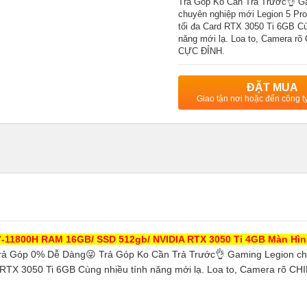
Trả Góp Ko Cần Trả Trước👌 G
chuyên nghiệp mới Legion 5 Pro
tối đa Card RTX 3050 Ti 6GB Cù
năng mới lạ. Loa to, Camera 
CỰC ĐỈNH.
ĐẶT MUA
Giao tận nơi hoặc đến công 
7-11800H RAM 16GB/ SSD 512gb/ NVIDIA RTX 3050 Ti 4GB Màn Hì
rả Góp 0% Dễ Dàng😜 Trả Góp Ko Cần Trả Trước👌 Gaming Legion c
d RTX 3050 Ti 6GB Cùng nhiều tính năng mới lạ. Loa to, Camera rõ 