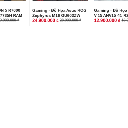
N 5 R7000
Gaming - Đồ Họa Asus ROG
Gaming - Đồ Họa
-7735H RAM
Zephyrus M16 GU603ZW
V 15 ANV15-41-R
24.900.000 ₫
12.900.000 ₫
9.900.000 ₫
28.900.000 ₫
18.
2GB RTX™
CORE I9-12900H RAM 16GB
LikeNew-Bảo Hà
R6 MÀN HÌNH
SSD 512GB RTX 3070 Ti 8GB
RYZEN 5-6600H 
 WQHD 165Hz
GDDR6 MÀN HÌNH : 16.0''
SSD 512GB RTX 
Inch WQXGA 165Hz
GDDR6 MÀN HÌNH :
165Hz.