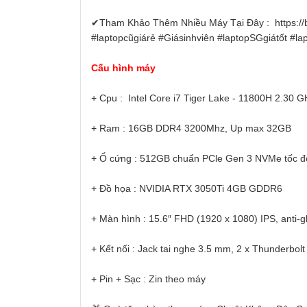
✔Tham Khảo Thêm Nhiều Máy Tại Đây : https://b
#laptopcũgiárẻ #Giásinhviên #laptopSGgiátốt #l
Cấu hình máy
+ Cpu : Intel Core i7 Tiger Lake - 11800H 2.30 
+ Ram : 16GB DDR4 3200Mhz, Up max 32GB
+ Ổ cứng : 512GB chuẩn PCle Gen 3 NVMe tốc đ
+ Đồ họa : NVIDIA RTX 3050Ti 4GB GDDR6
+ Màn hình : 15.6″ FHD (1920 x 1080) IPS, anti-
+ Kết nối : Jack tai nghe 3.5 mm, 2 x Thunderbol
+ Pin + Sạc : Zin theo máy