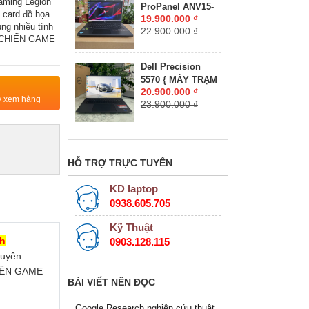
aming Legion
ProPanel ANV15-
RTX 2050 4GB
 card đồ họa
19.900.000 ₫
41-R7CR Máy
GDDR6 MÀN HÌNH
ng nhiều tính
22.900.000 ₫
LikeNew-Còn Bảo
: 15.6''IPS 165Hz.
rõ CHIẾN GAME
Hành Hãng RYZEN
5-7535HS RAM
Dell Precision
16GB SSD 512GB
5570 { MÁY TRẠM
RTX 4050 6GB
20.900.000 ₫
ĐỒ HỌA GIÁ RẺ }
GDDR6 VRAM
ty xem hàng
23.900.000 ₫
CORE I7-12800H
MÀN HÌNH :
RAM 16GB SSD
15.6''IPS 180Hz.
512GB NVIDIA
Quadro RTX
A1000 4GB GDDR6
HỖ TRỢ TRỰC TUYẾN
MÀN HÌNH : 15.6″
FHD+, 500 nits
KD laptop
0938.605.705
Kỹ Thuật
nh
0903.128.115
huyên
CHIẾN GAME
BÀI VIẾT NÊN ĐỌC
Google Research nghiên cứu thuật