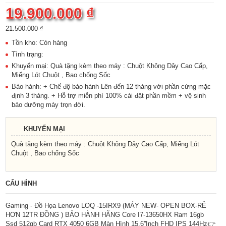
19.900.000 ₫
21.500.000 ₫
Tồn kho: Còn hàng
Tình trạng:
Khuyến mại: Quà tặng kèm theo máy : Chuột Không Dây Cao Cấp,
Miếng Lót Chuột , Bao chống Sốc
Bảo hành: + Chế độ bảo hành Lên đến 12 tháng với phần cứng mặc
định 3 tháng. + Hỗ trợ miễn phí 100% cài đặt phần mềm + vệ sinh
bảo dưỡng máy trọn đời.
KHUYẾN MẠI
Quà tặng kèm theo máy : Chuột Không Dây Cao Cấp, Miếng Lót
Chuột , Bao chống Sốc
CẤU HÌNH
Gaming - Đồ Họa Lenovo LOQ -15IRX9 (MÁY NEW- OPEN BOX-RẺ
HƠN 12TR ĐỒNG ) BẢO HÀNH HÃNG Core I7-13650HX Ram 16gb
Ssd 512gb Card RTX 4050 6GB Màn Hình 15.6''Inch FHD IPS 144Hz👉