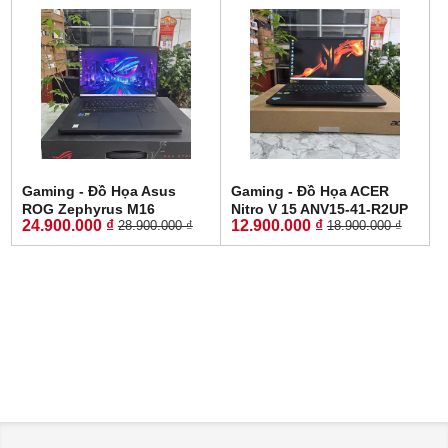
SSD 512GB MÀN HÌNH
HÌNH : 15.6'' 15.6" WQHD
:15.6Inch IPS 144Hz
165Hz
Gaming - Đồ Họa Asus
Gaming - Đồ Họa ACER
ROG Zephyrus M16
Nitro V 15 ANV15-41-R2UP
24.900.000 ₫
12.900.000 ₫
28.900.000 ₫
18.900.000 ₫
GU603ZW CORE I9-12900H
Máy LikeNew-Bảo Hành
RAM 16GB SSD 512GB RTX
Hãng RYZEN 5-6600H RAM
3070 Ti 8GB GDDR6 MÀN
16GB SSD 512GB RTX 2050
HÌNH : 16.0'' Inch WQXGA
4GB GDDR6 MÀN HÌNH :
165Hz
15.6''IPS 165Hz.