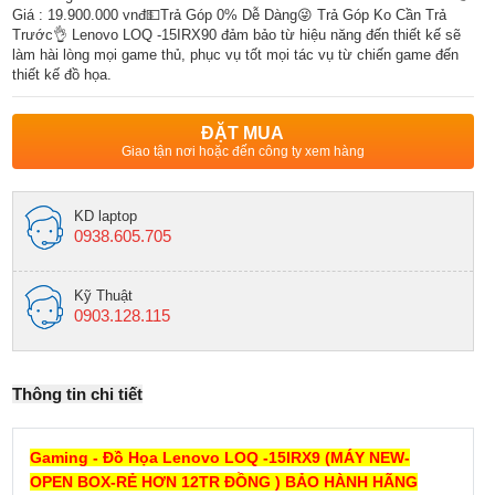
Giá : 19.900.000 vnđ💵Trả Góp 0% Dễ Dàng😜 Trả Góp Ko Cần Trả
Trước👌 Lenovo LOQ -15IRX90 đảm bảo từ hiệu năng đến thiết kế sẽ
làm hài lòng mọi game thủ, phục vụ tốt mọi tác vụ từ chiến game đến
thiết kế đồ họa.
ĐẶT MUA
Giao tận nơi hoặc đến công ty xem hàng
KD laptop
0938.605.705
Kỹ Thuật
0903.128.115
Thông tin chi tiết
Gaming - Đồ Họa Lenovo LOQ -15IRX9 (MÁY NEW-
OPEN BOX-RẺ HƠN 12TR ĐỒNG ) BẢO HÀNH HÃNG