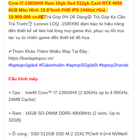
Core I7-13650HX Ram 16gb Ssd 512gb Card RTX 4050
6GB Màn Hình 15.6''Inch FHD IPS 144Hz👉Giá :
19.900.000 vnđ💵
Trả Góp 0% Dễ Dàng😜 Trả Góp Ko Cần
Trả Trước👌 Lenovo LOQ -15IRX90 đảm bảo từ hiệu năng
đến thiết kế sẽ làm hài lòng mọi game thủ, phục vụ tốt mọi
tác vụ từ chiến game đến thiết kế đồ họa.
✔Tham Khảo Thêm Nhiều Máy Tại Đây :
https://banlaptopcu.vn/
#laptopcũgiárẻ #Giásinhviên #laptopSGgiátốt #laptop2hands
Cấu hình máy
+ Cpu : Intel® Core™ I7-13650HX (2.60GHz up to 4.90GHz,
24MB Cache)
+ Ram : 16GB SO-DIMM DDR5-4800MHz (2 slots, Up to
32GB)
+ Ổ cứng : SSD 512GB SSD M.2 2242 PCIe® 4.0×4 NVMe®