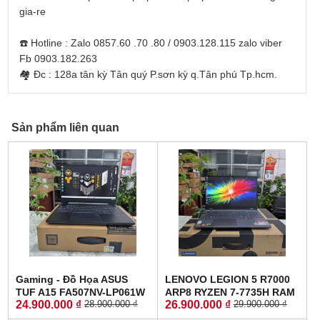
gia-re
☎️ Hotline : Zalo 0857.60 .70 .80 / 0903.128.115 zalo viber
Fb 0903.182.263
🏘 Đc : 128a tân kỳ Tân quý P.sơn kỳ q.Tân phú Tp.hcm.
Sản phẩm liên quan
Gaming - Đồ Họa ASUS
LENOVO LEGION 5 R7000
TUF A15 FA507NV-LP061W
ARP8 RYZEN 7-7735H RAM
24.900.000 ₫
26.900.000 ₫
28.900.000 ₫
29.900.000 ₫
RYZEN 7-7735HS RTX 4060
16GG SSD 512GB RTX™
8GB GDDR6 RAM 16GB
4060 8GB GDDR6 MÀN