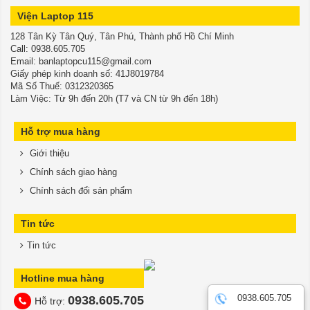
Viện Laptop 115
128 Tân Kỳ Tân Quý, Tân Phú, Thành phố Hồ Chí Minh
​​​​​​​Call: 0938.605.705
Email: banlaptopcu115@gmail.com
Giấy phép kinh doanh số: 41J8019784
Mã Số Thuế: 0312320365
Làm Việc: Từ 9h đến 20h (T7 và CN từ 9h đến 18h)
Hỗ trợ mua hàng
Giới thiệu
Chính sách giao hàng
Chính sách đổi sản phẩm
Tin tức
Tin tức
Hotline mua hàng
0938.605.705
0938.605.705
Hỗ trợ: