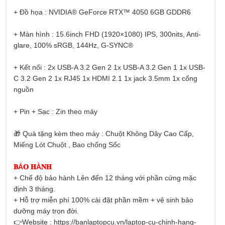
+ Đồ họa : NVIDIA® GeForce RTX™ 4050 6GB GDDR6
+ Màn hình : 15.6inch FHD (1920×1080) IPS, 300nits, Anti-
glare, 100% sRGB, 144Hz, G-SYNC®
+ Kết nối : 2x USB-A 3.2 Gen 2 1x USB-A 3.2 Gen 1 1x USB-
C 3.2 Gen 2 1x RJ45 1x HDMI 2.1 1x jack 3.5mm 1x cổng
nguồn
+ Pin + Sạc : Zin theo máy
🎁 Quà tặng kèm theo máy : Chuột Không Dây Cao Cấp,
Miếng Lót Chuột , Bao chống Sốc
𝐁Ả𝐎 𝐇À𝐍𝐇
+ Chế độ bảo hành Lên đến 12 tháng với phần cứng mặc
định 3 tháng.
+ Hỗ trợ miễn phí 100% cài đặt phần mềm + vệ sinh bảo
dưỡng máy trọn đời.
👉Website : https://banlaptopcu.vn/laptop-cu-chinh-hang-