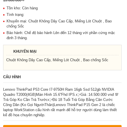
15.000.000 ₫
Tồn kho: Còn hàng
Tình trạng:
Khuyến mại: Chuột Không Dây Cao Cấp, Miếng Lót Chuột , Bao
chống Sốc
Bảo hành: Chế độ bảo hành Lên đến 12 tháng với phần cứng mặc
định 3 tháng.
KHUYẾN MẠI
Chuột Không Dây Cao Cấp, Miếng Lót Chuột , Bao chống Sốc
CẤU HÌNH
Lenovo ThinkPad P53 Core I7-9750H Ram 16gb Ssd 512gb NVIDIA
Quadro T2000(4GB)Màn Hình 15.6''Fhd IPS.👉Giá :14.500.000 vnđ 💯
Trả Góp Ko Cần Trả Trước👉Đủ 18 Tuổi Trả Góp Bằng Căn Cước
Công Dân (Ko Gọi NgườiThân)Lenovo ThinkPad P15 Gen 2 là chiếc
laptop WorkStation cấu hình rất mạnh để hỗ trợ người dùng làm thiết
kế đồ họa chuyên nghiệp.