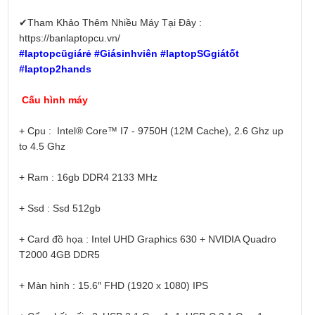
✔Tham Khảo Thêm Nhiều Máy Tại Đây :
https://banlaptopcu.vn/
#laptopcũgiárẻ #Giásinhviên #laptopSGgiátốt
#laptop2hands
Cấu hình máy
+ Cpu : Intel® Core™ I7 - 9750H (12M Cache), 2.6 Ghz up
to 4.5 Ghz
+ Ram : 16gb DDR4 2133 MHz
+ Ssd : Ssd 512gb
+ Card đồ họa : Intel UHD Graphics 630 + NVIDIA Quadro
T2000 4GB DDR5
+ Màn hình : 15.6″ FHD (1920 x 1080) IPS