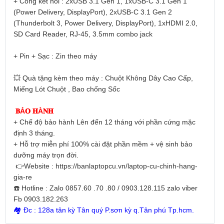
+ Cổng kết nối : 2xUSB 3.1 Gen 1, 1xUSB-C 3.1 Gen 1
(Power Delivery, DisplayPort), 2xUSB-C 3.1 Gen 2
(Thunderbolt 3, Power Delivery, DisplayPort), 1xHDMI 2.0,
SD Card Reader, RJ-45, 3.5mm combo jack
+ Pin + Sạc : Zin theo máy
💥 Quà tặng kèm theo máy : Chuột Không Dây Cao Cấp,
Miếng Lót Chuột , Bao chống Sốc
𝐁Ả𝐎 𝐇À𝐍𝐇
+ Chế độ bảo hành Lên đến 12 tháng với phần cứng mặc
định 3 tháng.
+ Hỗ trợ miễn phí 100% cài đặt phần mềm + vệ sinh bảo
dưỡng máy trọn đời.
👉Website : https://banlaptopcu.vn/laptop-cu-chinh-hang-
gia-re
☎️ Hotline : Zalo 0857.60 .70 .80 / 0903.128.115 zalo viber
Fb 0903.182.263
🏘 Đc : 128a tân kỳ Tân quý P.sơn kỳ q.Tân phú Tp.hcm.