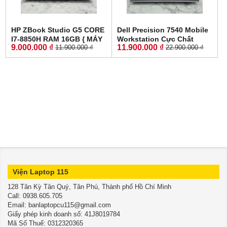
HP ZBook Studio G5 CORE
Dell Precision 7540 Mobile
I7-8850H RAM 16GB { MÁY
Workstation Cực Chất
9.000.000 ₫
11.900.000 ₫
11.900.000 ₫
22.900.000 ₫
TRẠM ĐỒ HỌA GIÁ RẺ }
CORE I7-9850H RAM 16GB
SSD 256GB Quadro P1000
SSD 512GB NVIDIA Quadro
4GB MÀN HÌNH : 15.6 Inch
T1000 4GB GDDR6 MÀN
FHD IPS
HÌNH : 15.6'' INCH 4K
Viện Laptop 115
128 Tân Kỳ Tân Quý, Tân Phú, Thành phố Hồ Chí Minh
​​​​​​​Call: 0938.605.705
Email: banlaptopcu115@gmail.com
Giấy phép kinh doanh số: 41J8019784
Mã Số Thuế: 0312320365