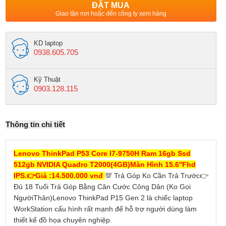
ĐẶT MUA
Giao tận nơi hoặc đến công ty xem hàng
KD laptop
0938.605.705
Kỹ Thuật
0903.128.115
Thông tin chi tiết
Lenovo ThinkPad P53 Core I7-9750H Ram 16gb Ssd
512gb NVIDIA Quadro T2000(4GB)Màn Hình 15.6''Fhd
IPS.👉Giá :14.500.000 vnđ
💯 Trả Góp Ko Cần Trả Trước👉
Đủ 18 Tuổi Trả Góp Bằng Căn Cước Công Dân (Ko Gọi
NgườiThân)Lenovo ThinkPad P15 Gen 2 là chiếc laptop
WorkStation cấu hình rất mạnh để hỗ trợ người dùng làm
thiết kế đồ họa chuyên nghiệp.