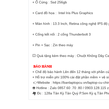
+ Ổ Cứng : Ssd 256gb
+ Card đồ họa : Intel Iris Plus Graphics
+ Màn hình : 13.3 Inch, Retina công nghệ IPS độ 
+ Cổng kết nối : 2 cổng Thunderbolt 3
+ Pin + Sạc : Zin theo máy
💥 Quà tặng kèm theo máy : Chuột Không Dây Ca
𝐁Ả𝐎 𝐇À𝐍𝐇
+ Chế độ bảo hành Lên đến 12 tháng với phần cứ
+ Hỗ trợ miễn phí 100% cài đặt phần mềm + vệ s
👉Website : https://banlaptopcu.vn/laptop-cu-chi
☎️ Hotline : Zalo 0857.60 .70 .80 / 0903.128.115 
🏘 Đc : 128a Tân Kỳ Tân Quý P.Sơn Kỳ q.Tân P