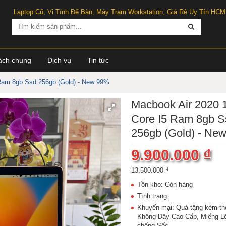
Laptop Cũ, Vi Tính Để Bàn, Máy Trạm Workstation, Giá Rẻ Uy Tín HCM
ách chung
Dịch vụ
Tin tức
 Ram 8gb Ssd 256gb (Gold) - New 99%
Macbook Air 2020 1
Core I5 Ram 8gb S
256gb (Gold) - Ne
9.900.000 ₫
13.500.000 ₫
Tồn kho: Còn hàng
Tình trạng:
Khuyến mại: Quà tặng kèm th
Không Dây Cao Cấp, Miếng Ló
chống Sốc