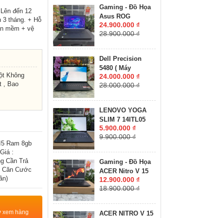
8GB GDDR6 MÀN
Gaming - Đồ Họa
 Lên đến 12
HÌNH : 15.6'' 15.6"
Asus ROG
 3 tháng. + Hỗ
WQHD 165Hz
24.900.000 ₫
Zephyrus M16
hần mềm + vệ
28.900.000 ₫
GU603ZW CORE
I9-12900H RAM
16GB SSD 512GB
Dell Precision
RTX 3070 Ti 8GB
5480 ( Máy
GDDR6 MÀN HÌNH
ột Không
24.000.000 ₫
LikeNew-CHUYÊN
: 16.0'' Inch
 , Bao
28.000.000 ₫
ĐỒ HỌA GIÁ RẺ
WQXGA 165Hz
)Core I7-13800H
RAM 32GB SSD
LENOVO YOGA
512GB RTX A1000
SLIM 7 14ITL05
6GB MÀN HÌNH :
5.900.000 ₫
RAM 8GB SSD
14″ FHD IPS 60Hz
9.900.000 ₫
512GB MÀN HÌNH :
 I5 Ram 8gb
14"FullHD IPS
Giá :
g Cần Trả
Gaming - Đồ Họa
g Căn Cước
ACER Nitro V 15
ân)
12.900.000 ₫
ANV15-41-R2UP
18.900.000 ₫
Máy LikeNew-Bảo
Hành Hãng RYZEN
5-6600H RAM
ty xem hàng
ACER NITRO V 15
16GB SSD 512GB