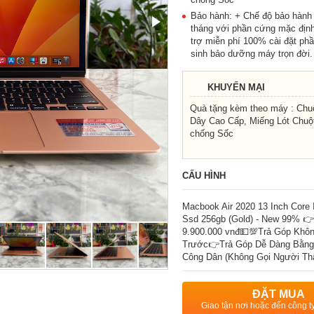
Bảo hành: + Chế độ bảo hành
tháng với phần cứng mặc định
trợ miễn phí 100% cài đặt p
sinh bảo dưỡng máy trọn đời.
KHUYẾN MẠI
Quà tặng kèm theo máy : Chu
Dây Cao Cấp, Miếng Lót Chuột
chống Sốc
CẤU HÌNH
Macbook Air 2020 13 Inch Core
Ssd 256gb (Gold) - New 99% 👉
9.900.000 vnđ💵💯Trả Góp Khôn
Trước👉Trả Góp Dễ Dàng Bằn
Công Dân (Không Gọi Người Th
ĐẶT MUA
Giao tận nơi hoặc đến công 