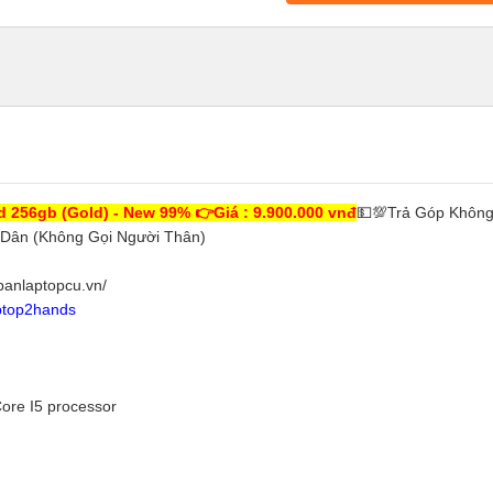
d 256gb (Gold) - New 99% 👉Giá : 9.900.000 vnđ
💵💯Trả Góp Không
Dân (Không Gọi Người Thân)
anlaptopcu.vn/
aptop2hands
Core I5 processor