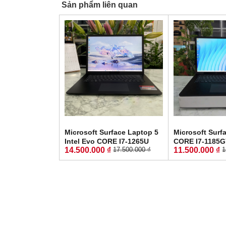
Sản phẩm liên quan
Microsoft Surface Laptop 5
Microsoft Sur
Intel Evo CORE I7-1265U
CORE I7-1185
14.500.000 ₫
11.500.000 ₫
17.500.000 ₫
1
RAM 16GB SSD 512GB MÀN
SSD 256GB MÀN
HÌNH : 13.5" Inch QHD
Inch 2K Touch
Touch Screen