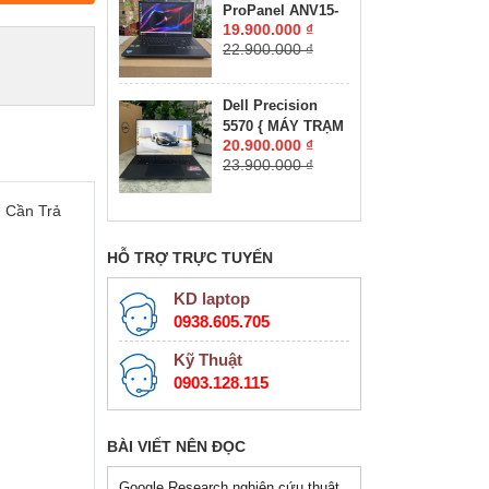
ProPanel ANV15-
RTX 2050 4GB
19.900.000 ₫
41-R7CR Máy
GDDR6 MÀN HÌNH
22.900.000 ₫
LikeNew-Còn Bảo
: 15.6''IPS 165Hz.
Hành Hãng RYZEN
5-7535HS RAM
Dell Precision
16GB SSD 512GB
5570 { MÁY TRẠM
RTX 4050 6GB
20.900.000 ₫
ĐỒ HỌA GIÁ RẺ }
GDDR6 VRAM
23.900.000 ₫
CORE I7-12800H
MÀN HÌNH :
RAM 16GB SSD
15.6''IPS 180Hz.
512GB NVIDIA
 Cần Trả
Quadro RTX
A1000 4GB GDDR6
HỖ TRỢ TRỰC TUYẾN
MÀN HÌNH : 15.6″
FHD+, 500 nits
KD laptop
0938.605.705
Kỹ Thuật
0903.128.115
BÀI VIẾT NÊN ĐỌC
Google Research nghiên cứu thuật