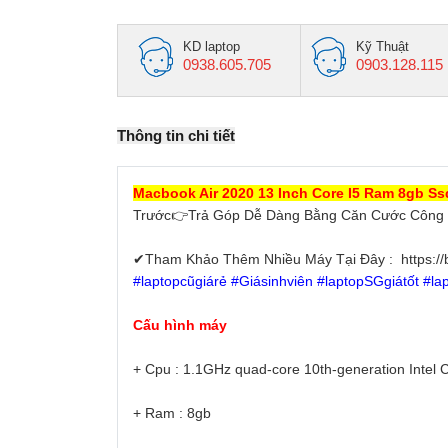
KD laptop
Kỹ Thuật
0938.605.705
0903.128.115
Thông tin chi tiết
Macbook Air 2020 13 Inch Core I5 Ram 8gb Ss
Trước👉Trả Góp Dễ Dàng Bằng Căn Cước Công 
✔Tham Khảo Thêm Nhiều Máy Tại Đây : https://b
#laptopcũgiárẻ #Giásinhviên #laptopSGgiátốt #l
Cấu hình máy
+ Cpu : 1.1GHz quad-core 10th-generation Intel 
+ Ram : 8gb