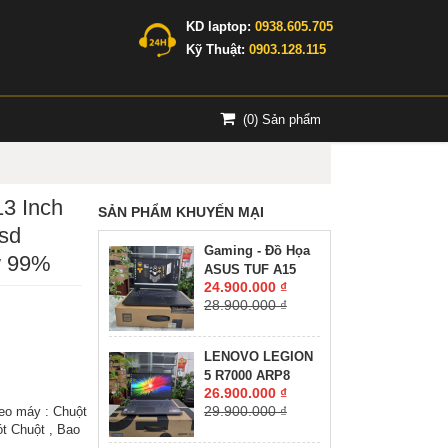
KD laptop:
0938.605.705
Kỹ Thuật:
0903.128.115
(
0
) Sản phẩm
3 Inch
SẢN PHẨM KHUYẾN MẠI
sd
Gaming - Đồ Họa
w 99%
ASUS TUF A15
24.900.000 ₫
FA507NV-LP061W
28.900.000 ₫
RYZEN 7-7735HS
RTX 4060 8GB
GDDR6 RAM 16GB
LENOVO LEGION
SSD 512GB MÀN
5 R7000 ARP8
HÌNH :15.6Inch
26.900.000 ₫
RYZEN 7-7735H
IPS 144Hz
29.900.000 ₫
eo máy : Chuột
RAM 16GG SSD
t Chuột , Bao
512GB RTX™ 4060