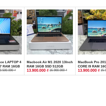
face LAPTOP 4
Macbook Air M1 2020 13Inch
MacBook Pro 201
G7 RAM 16GB
RAM 16GB SSD 512GB
CORE I9 RAM 16
13.900.000 ₫
13.900.000 ₫
3.500.000 ₫
16.900.000 ₫
15.
 HÌNH : 15"
(Gold) - New 99%
1.000GB Radeon 
 Screen
4GB Touch Bar - 