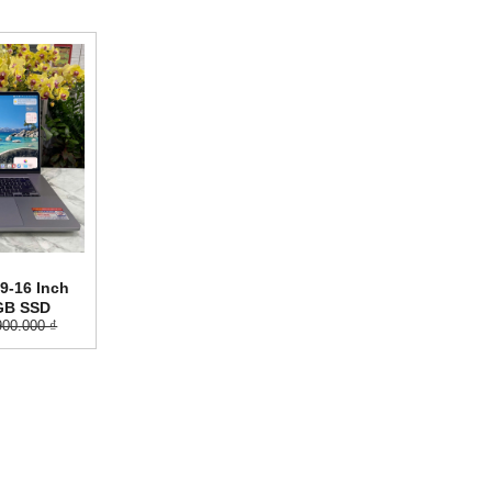
9-16 Inch
GB SSD
900.000 ₫
Pro 5500M
Silver