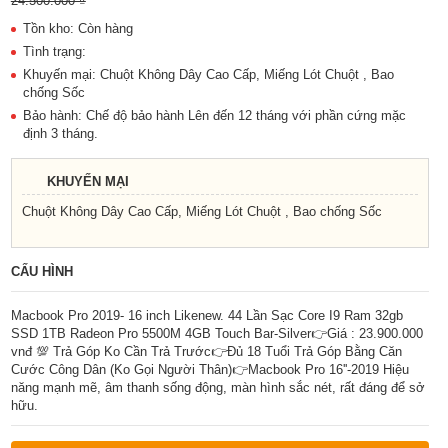
24.500.000 ₫
Tồn kho: Còn hàng
Tình trạng:
Khuyến mại: Chuột Không Dây Cao Cấp, Miếng Lót Chuột , Bao
chống Sốc
Bảo hành: Chế độ bảo hành Lên đến 12 tháng với phần cứng mặc
định 3 tháng.
KHUYẾN MẠI
Chuột Không Dây Cao Cấp, Miếng Lót Chuột , Bao chống Sốc
CẤU HÌNH
Macbook Pro 2019- 16 inch Likenew. 44 Lần Sạc Core I9 Ram 32gb
SSD 1TB Radeon Pro 5500M 4GB Touch Bar-Silver👉Giá : 23.900.000
vnđ 💯 Trả Góp Ko Cần Trả Trước👉Đủ 18 Tuổi Trả Góp Bằng Căn
Cước Công Dân (Ko Gọi Người Thân)👉Macbook Pro 16''-2019 Hiệu
năng mạnh mẽ, âm thanh sống động, màn hình sắc nét, rất đáng để sở
hữu.