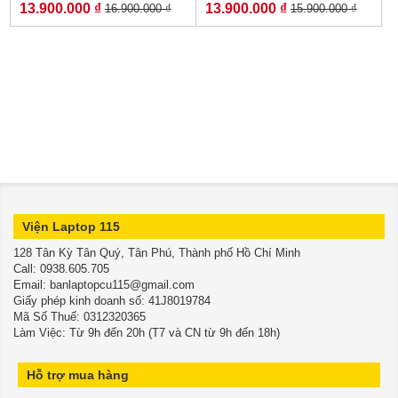
13.900.000 ₫
13.900.000 ₫
16.900.000 ₫
15.900.000 ₫
512GB (Gold) - New 99%
1.000GB Radeon Pro
5500M 4GB Touch Bar -
Silver
Viện Laptop 115
128 Tân Kỳ Tân Quý, Tân Phú, Thành phố Hồ Chí Minh
​​​​​​​Call: 0938.605.705
Email: banlaptopcu115@gmail.com
Giấy phép kinh doanh số: 41J8019784
Mã Số Thuế: 0312320365
Làm Việc: Từ 9h đến 20h (T7 và CN từ 9h đến 18h)
Hỗ trợ mua hàng