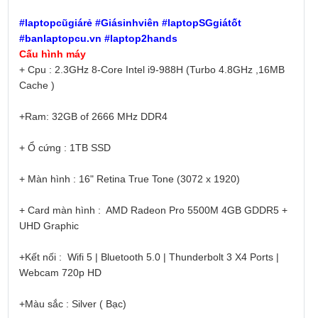
#laptopcũgiárẻ #Giásinhviên #laptopSGgiátốt
#banlaptopcu.vn #laptop2hands
Cấu hình máy
+ Cpu : 2.3GHz 8-Core Intel i9-988H (Turbo 4.8GHz ,16MB
Cache )
+Ram: 32GB of 2666 MHz DDR4
+ Ổ cứng : 1TB SSD
+ Màn hình : 16" Retina True Tone (3072 x 1920)
+ Card màn hình : AMD Radeon Pro 5500M 4GB GDDR5 +
UHD Graphic
+Kết nối : Wifi 5 | Bluetooth 5.0 | Thunderbolt 3 X4 Ports |
Webcam 720p HD
+Màu sắc : Silver ( Bạc)