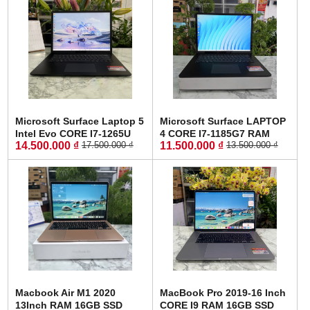
Microsoft Surface Laptop 5
Microsoft Surface LAPTOP
Intel Evo CORE I7-1265U
4 CORE I7-1185G7 RAM
14.500.000 ₫
11.500.000 ₫
17.500.000 ₫
13.500.000 ₫
RAM 16GB SSD 512GB
16GB SSD 256GB MÀN
MÀN HÌNH : 13.5" Inch QHD
HÌNH : 15" Inch 2K Touch
Touch Screen
Screen
Macbook Air M1 2020
MacBook Pro 2019-16 Inch
13Inch RAM 16GB SSD
CORE I9 RAM 16GB SSD