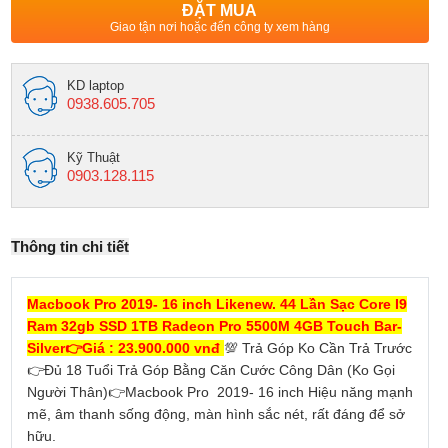
ĐẶT MUA
Giao tận nơi hoặc đến công ty xem hàng
KD laptop
0938.605.705
Kỹ Thuật
0903.128.115
Thông tin chi tiết
Macbook Pro 2019- 16 inch Likenew. 44 Lần Sạc Core I9
Ram 32gb SSD 1TB Radeon Pro 5500M 4GB Touch Bar-
Silver👉Giá : 23.900.000 vnđ
💯 Trả Góp Ko Cần Trả Trước
👉Đủ 18 Tuổi Trả Góp Bằng Căn Cước Công Dân (Ko Gọi
Người Thân)👉Macbook Pro 2019- 16 inch Hiệu năng mạnh
mẽ, âm thanh sống động, màn hình sắc nét, rất đáng để sở
hữu.