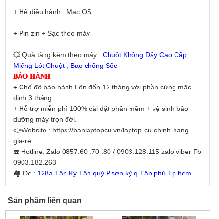
+ Hệ điều hành : Mac OS
+ Pin zin + Sạc theo máy
💥 Quà tặng kèm theo máy :
Chuột Không Dây Cao Cấp,
Miếng Lót Chuột , Bao chống Sốc
𝐁Ả𝐎 𝐇À𝐍𝐇
+ Chế độ bảo hành Lên đến 12 tháng với phần cứng mặc
định 3 tháng.
+ Hỗ trợ miễn phí 100% cài đặt phần mềm + vệ sinh bảo
dưỡng máy trọn đời.
👉Website : https://banlaptopcu.vn/laptop-cu-chinh-hang-
gia-re
☎️ Hotline: Zalo 0857.60 .70 .80 / 0903.128.115 zalo viber Fb
0903.182.263
🏘 Đc :
128a Tân Kỳ Tân quý P.sơn kỳ q.Tân phú Tp.hcm
Sản phẩm liên quan