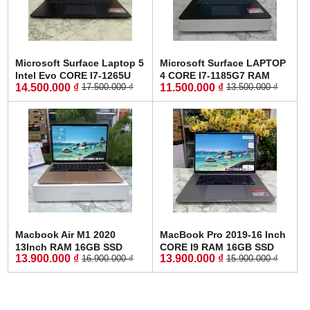
Microsoft Surface Laptop 5
Microsoft Surface LAPTOP
Intel Evo CORE I7-1265U
4 CORE I7-1185G7 RAM
14.500.000 ₫
11.500.000 ₫
17.500.000 ₫
13.500.000 ₫
RAM 16GB SSD 512GB
16GB SSD 256GB MÀN
MÀN HÌNH : 13.5" Inch QHD
HÌNH : 15" Inch 2K Touch
Touch Screen
Screen
Macbook Air M1 2020
MacBook Pro 2019-16 Inch
13Inch RAM 16GB SSD
CORE I9 RAM 16GB SSD
13.900.000 ₫
13.900.000 ₫
16.900.000 ₫
15.900.000 ₫
512GB (Gold) - New 99%
1.000GB Radeon Pro
5500M 4GB Touch Bar -
Silver