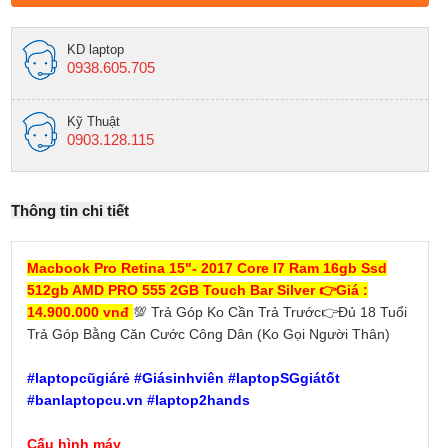
KD laptop
0938.605.705
Kỹ Thuật
0903.128.115
Thông tin chi tiết
Macbook Pro Retina 15"- 2017 Core I7 Ram 16gb Ssd
512gb AMD PRO 555 2GB Touch Bar Silver 👉Giá :
14.900.000 vnđ
💯 Trả Góp Ko Cần Trả Trước👉Đủ 18 Tuổi
Trả Góp Bằng Căn Cước Công Dân (Ko Gọi Người Thân)
#laptopcũgiárẻ #Giásinhviên #laptopSGgiátốt
#banlaptopcu.vn #laptop2hands
Cấu hình máy