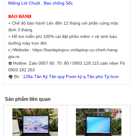
Miếng Lót Chuột , Bao chống Sốc
𝐁Ả𝐎 𝐇À𝐍𝐇
+ Chế độ bảo hành Lên đến 12 tháng với phần cứng mặc
định 3 tháng.
+ Hỗ trợ miễn phí 100% cài đặt phần mềm + vệ sinh bảo
dưỡng máy trọn đời.
👉Website : https://banlaptopcu.vn/laptop-cu-chinh-hang-
gia-re
☎️ Hotline: Zalo 0857.60 .70 .80 / 0903.128.115 zalo viber Fb
0903.182.263
🏘 Đc :
128a Tân Kỳ Tân quý P.sơn kỳ q.Tân phú Tp.hcm
Sản phẩm liên quan