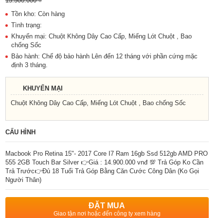
15.500.000 ₫
Tồn kho: Còn hàng
Tình trạng:
Khuyến mại: Chuột Không Dây Cao Cấp, Miếng Lót Chuột , Bao
chống Sốc
Bảo hành: Chế độ bảo hành Lên đến 12 tháng với phần cứng mặc
định 3 tháng.
KHUYẾN MẠI
Chuột Không Dây Cao Cấp, Miếng Lót Chuột , Bao chống Sốc
CẤU HÌNH
Macbook Pro Retina 15"- 2017 Core I7 Ram 16gb Ssd 512gb AMD PRO
555 2GB Touch Bar Silver 👉Giá : 14.900.000 vnđ 💯 Trả Góp Ko Cần
Trả Trước👉Đủ 18 Tuổi Trả Góp Bằng Căn Cước Công Dân (Ko Gọi
Người Thân)
ĐẶT MUA
Giao tận nơi hoặc đến công ty xem hàng