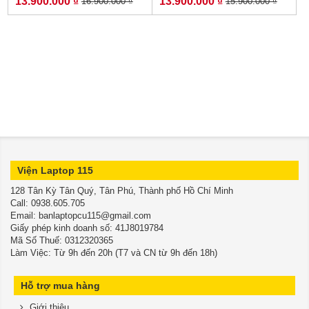
13.900.000 ₫
13.900.000 ₫
16.900.000 ₫
15.900.000 ₫
512GB (Gold) - New 99%
1.000GB Radeon Pro
5500M 4GB Touch Bar -
Silver
Viện Laptop 115
128 Tân Kỳ Tân Quý, Tân Phú, Thành phố Hồ Chí Minh
​​​​​​​Call: 0938.605.705
Email: banlaptopcu115@gmail.com
Giấy phép kinh doanh số: 41J8019784
Mã Số Thuế: 0312320365
Làm Việc: Từ 9h đến 20h (T7 và CN từ 9h đến 18h)
Hỗ trợ mua hàng
Giới thiệu