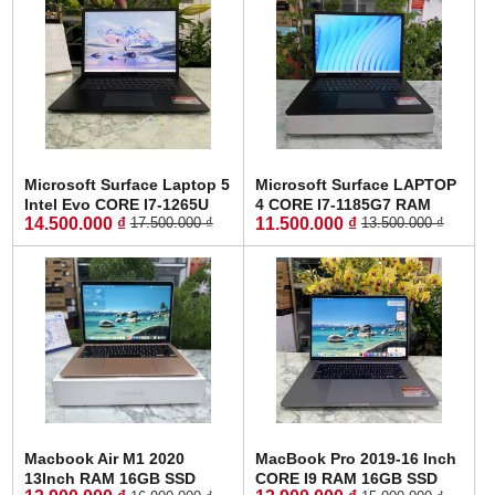
Microsoft Surface Laptop 5
Microsoft Surface LAPTOP
Intel Evo CORE I7-1265U
4 CORE I7-1185G7 RAM
14.500.000 ₫
11.500.000 ₫
17.500.000 ₫
13.500.000 ₫
RAM 16GB SSD 512GB
16GB SSD 256GB MÀN
MÀN HÌNH : 13.5" Inch QHD
HÌNH : 15" Inch 2K Touch
Touch Screen
Screen
Macbook Air M1 2020
MacBook Pro 2019-16 Inch
13Inch RAM 16GB SSD
CORE I9 RAM 16GB SSD