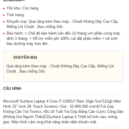
12.900.000 ₫
Tồn kho: Còn hàng
Tình trạng:
Khuyến mại: Quà tặng kèm theo máy : Chuột Không Dây Cao Cấp,
Miếng Lót Chuột , Bao chống Sốc
Bảo hành: + Chế độ bảo hành Lên đến 12 tháng với phần cứng mặc
định 3 tháng. + Hỗ trợ miễn phí 100% cài đặt phần mềm + vệ sinh
bảo dưỡng máy trọn đời.
KHUYẾN MẠI
Quà tặng kèm theo máy : Chuột Không Dây Cao Cấp, Miếng Lót
Chuột , Bao chống Sốc
CẤU HÌNH
Microsoft Surface Laptop 4 Core I7-1185G7 Ram 16gb Ssd 512gb Màn
Hình 15" Inch 2K Touch Screen👉Giá : 10.900.000 vnđ 💵Trả Góp
Không Cần Trả Trước👉Đủ 18 Tuổi Trả Góp Bằng Căn Cước Công Dân
(Không Gọi Người Thân)💥Surface Laptop 4 Thiết kế tinh xảo, mỏng
gọn, Màn hình cảm ứng,Khả năng nhận diện khuôn mặt.