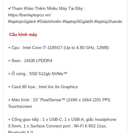
✔Tham Khảo Thêm Nhiều Máy Tại Đây :
https://banlaptopcu.vn/
#laptopcũgiárẻ #Giásinhviên #laptopSGgiátốt #laptop2hands
Cấu hình máy
+ Cpu : Intel Core I7-1185G7 (Up to 4.80 GHz, 12MB)
+ Ram : 16GB LPDDR4
+ Ổ cứng : SSD 512gb NVMe™
+ Card đồ họa : Intel Iris Xe Graphics
+ Màn hình : 15” PixelSense™ (2496 x 1664 (201 PPI)
Touchscreen
+ Cổng giao tiếp : 1 x USB-C, 1 x USB-A, giắc headphone
3.5mm, 1 x Surface Connect port , Wi-Fi 6 802.11ax,
Bluetooth 5.0