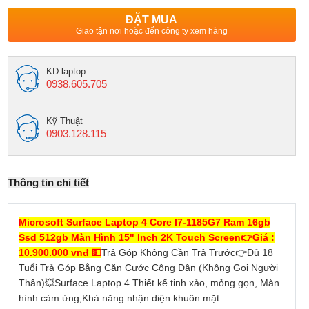
ĐẶT MUA
Giao tận nơi hoặc đến công ty xem hàng
KD laptop
0938.605.705
Kỹ Thuật
0903.128.115
Thông tin chi tiết
Microsoft Surface Laptop 4 Core I7-1185G7 Ram 16gb
Ssd 512gb Màn Hình 15" Inch 2K Touch Screen👉Giá :
10.900.000 vnđ 💵
Trả Góp Không Cần Trả Trước👉Đủ 18
Tuổi Trả Góp Bằng Căn Cước Công Dân (Không Gọi Người
Thân)💥Surface Laptop 4 Thiết kế tinh xảo, mỏng gọn, Màn
hình cảm ứng,Khả năng nhận diện khuôn mặt.