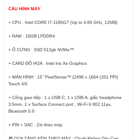
CẤU HÌNH MÁY
+ CPU : Intel CORE I7-1185G7 (Up to 4.80 GHz, 12MB)
+ RAM : 16GB LPDDR4
+ Ổ CỨNG : SSD 512gb NVMe™
+ CARD ĐỒ HỌA : Intel Iris Xe Graphics
+ MÀN HÌNH : 15” PixelSense™ (2496 x 1664 (201 PPI)
Touch 4/5
+ Cổng giao tiếp : 1 x USB-C, 1 x USB-A, giắc headphone
3.5mm, 1 x Surface Connect port , Wi-Fi 6 802.11ax,
Bluetooth 5.0
+ PIN + SẠC : Zin theo máy.
🎁
QÙA TẶNG KÈM THEO MÁY : Chuột Không Dây Cao