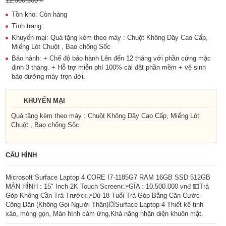
12.500.000 ₫
Tồn kho: Còn hàng
Tình trạng:
Khuyến mại: Quà tặng kèm theo máy : Chuột Không Dây Cao Cấp,
Miếng Lót Chuột , Bao chống Sốc
Bảo hành: + Chế độ bảo hành Lên đến 12 tháng với phần cứng mặc
định 3 tháng. + Hỗ trợ miễn phí 100% cài đặt phần mềm + vệ sinh
bảo dưỡng máy trọn đời.
KHUYẾN MẠI
Quà tặng kèm theo máy : Chuột Không Dây Cao Cấp, Miếng Lót
Chuột , Bao chống Sốc
CẤU HÌNH
Microsoft Surface Laptop 4 CORE I7-1185G7 RAM 16GB SSD 512GB
MÀN HÌNH : 15" Inch 2K Touch Screen👉GÍA : 10.500.000 vnđ 💵Trả
Góp Không Cần Trả Trước👉Đủ 18 Tuổi Trả Góp Bằng Căn Cước
Công Dân (Không Gọi Người Thân)💥Surface Laptop 4 Thiết kế tinh
xảo, mỏng gọn, Màn hình cảm ứng,Khả năng nhận diện khuôn mặt.