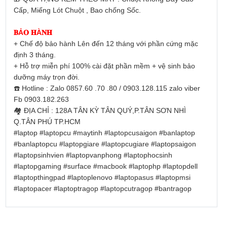
Cấp, Miếng Lót Chuột , Bao chống Sốc.
𝐁Ả𝐎 𝐇À𝐍𝐇
+ Chế độ bảo hành Lên đến 12 tháng với phần cứng mặc
định 3 tháng.
+ Hỗ trợ miễn phí 100% cài đặt phần mềm + vệ sinh bảo
dưỡng máy trọn đời.
☎️
Hotline : Zalo 0857.60 .70 .80 / 0903.128.115 zalo viber
Fb 0903.182.263
🏘
ĐỊA CHỈ : 128A TÂN KỲ TÂN QUÝ,P.TÂN SƠN NHÌ
Q.TÂN PHÚ TP.HCM
#laptop
#laptopcu
#maytinh
#laptopcusaigon
#banlaptop
#banlaptopcu
#laptopgiare
#laptopcugiare
#laptopsaigon
#laptopsinhvien
#laptopvanphong
#laptophocsinh
#laptopgaming
#surface
#macbook
#laptophp
#laptopdell
#laptopthingpad
#laptoplenovo
#laptopasus
#laptopmsi
#laptopacer
#laptoptragop
#laptopcutragop
#bantragop