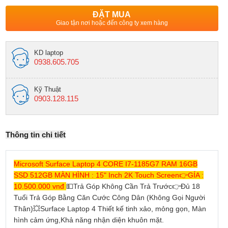
ĐẶT MUA
Giao tận nơi hoặc đến công ty xem hàng
KD laptop
0938.605.705
Kỹ Thuật
0903.128.115
Thông tin chi tiết
Microsoft Surface Laptop 4 CORE I7-1185G7 RAM 16GB
SSD 512GB MÀN HÌNH : 15" Inch 2K Touch Screen
👉
GÍA :
10.500.000 vnđ
💵
Trả Góp Không Cần Trả Trước
👉
Đủ 18
Tuổi Trả Góp Bằng Căn Cước Công Dân (Không Gọi Người
Thân)
💥
Surface Laptop 4 Thiết kế tinh xảo, mỏng gọn, Màn
hình cảm ứng,Khả năng nhận diện khuôn mặt.