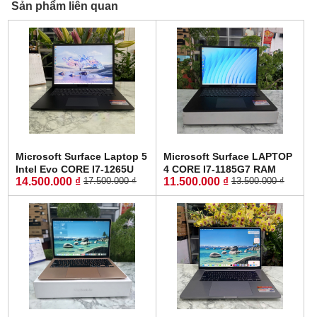
Sản phẩm liên quan
Microsoft Surface Laptop 5
Microsoft Surface LAPTOP
Intel Evo CORE I7-1265U
4 CORE I7-1185G7 RAM
14.500.000 ₫
11.500.000 ₫
17.500.000 ₫
13.500.000 ₫
RAM 16GB SSD 512GB
16GB SSD 256GB MÀN
MÀN HÌNH : 13.5" Inch QHD
HÌNH : 15" Inch 2K Touch
Touch Screen
Screen