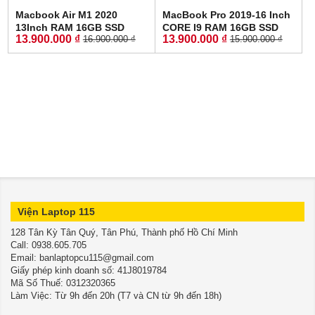
Macbook Air M1 2020
MacBook Pro 2019-16 Inch
13Inch RAM 16GB SSD
CORE I9 RAM 16GB SSD
13.900.000 ₫
13.900.000 ₫
16.900.000 ₫
15.900.000 ₫
512GB (Gold) - New 99%
1.000GB Radeon Pro
5500M 4GB Touch Bar -
Silver
Viện Laptop 115
128 Tân Kỳ Tân Quý, Tân Phú, Thành phố Hồ Chí Minh
​​​​​​​Call: 0938.605.705
Email: banlaptopcu115@gmail.com
Giấy phép kinh doanh số: 41J8019784
Mã Số Thuế: 0312320365
Làm Việc: Từ 9h đến 20h (T7 và CN từ 9h đến 18h)