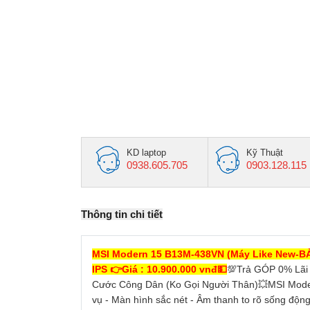
KD laptop
Kỹ Thuật
0938.605.705
0903.128.115
Thông tin chi tiết
MSI Modern 15 B13M-438VN (Máy Like New-B
IPS 👉Giá : 10.900.000 vnđ💵
💯Trả GÓP 0% Lãi
Cước Công Dân (Ko Gọi Người Thân)💥MSI Modern
vụ - Màn hình sắc nét - Âm thanh to rõ sống động