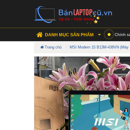
DANH MỤC SẢN PHẨM
Chính s
Trang chủ
MSI Modern 15 B13M-438VN (Máy 