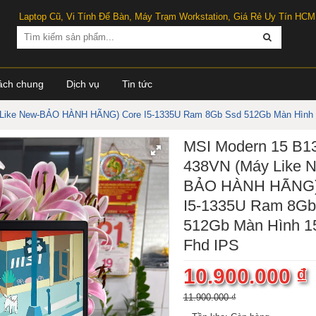
Laptop Cũ, Vi Tính Để Bàn, Máy Trạm Workstation, Giá Rẻ Uy Tín HCM
ách chung
Dịch vụ
Tin tức
Like New-BẢO HÀNH HÃNG) Core I5-1335U Ram 8Gb Ssd 512Gb Màn Hình 1
MSI Modern 15 B1
438VN (Máy Like 
BẢO HÀNH HÃNG)
I5-1335U Ram 8Gb
512Gb Màn Hình 15
Fhd IPS
10.900.000 ₫
11.900.000 ₫