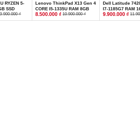
U RYZEN 5-
Lenovo ThinkPad X13 Gen 4
Dell Latitude 7
GB SSD
CORE I5-1335U RAM 8GB
I7-1185G7 RAM 
8.500.000 ₫
9.900.000 ₫
3.900.000 ₫
10.900.000 ₫
11.90
H : 15.6 Inch
SSD 256GB MÀN HÌNH : 13.3
256GB MÀN HÌNH
Inch WUXGA
14.0''Inch Fhd IP