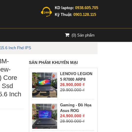
KD laptop:
0938.605.705
Kỹ Thuật:
0903.128.115
(
0
) Sản phẩm
5.6 Inch Fhd IPS
3M-
SẢN PHẨM KHUYẾN MẠI
New-
LENOVO LEGION
 Core
5 R7000 ARP8
 Ssd
26.900.000 ₫
RYZEN 7-7735H
29.900.000 ₫
RAM 16GG SSD
.6 Inch
512GB RTX™ 4060
8GB GDDR6 MÀN
Gaming - Đồ Họa
HÌNH : 15.6'' 15.6"
Asus ROG
WQHD 165Hz
24.900.000 ₫
Zephyrus M16
28.900.000 ₫
GU603ZW CORE
I9-12900H RAM