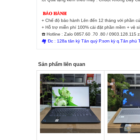
𝐁Ả𝐎 𝐇À𝐍𝐇
+ Chế độ bảo hành Lên đến 12 tháng với phần cứ
+ Hỗ trợ miễn phí 100% cài đặt phần mềm + vệ s
☎️ Hotline : Zalo 0857.60 .70 .80 / 0903.128.115 
🏘 Đc : 128a tân kỳ Tân quý P.sơn kỳ q.Tân phú
Sản phẩm liên quan