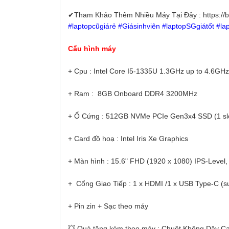
✔Tham Khảo Thêm Nhiều Máy Tại Đây : https://b
#laptopcũgiárẻ #Giásinhviên #laptopSGgiátốt #l
Cấu hình máy
+ Cpu : Intel Core I5-1335U 1.3GHz up to 4.6GH
+ Ram : 8GB Onboard DDR4 3200MHz
+ Ổ Cứng : 512GB NVMe PCIe Gen3x4 SSD (1 sl
+ Card đồ hoạ : Intel Iris Xe Graphics
+ Màn hình : 15.6" FHD (1920 x 1080) IPS-Leve
+ Cổng Giao Tiếp : 1 x HDMI /1 x USB Type-C (su
+ Pin zin + Sạc theo máy
💥 Quà tặng kèm theo máy : Chuột Không Dây Ca