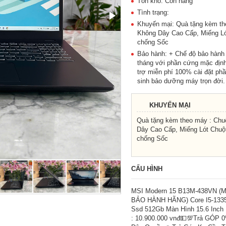
Tồn kho: Còn hàng
Tình trạng:
Khuyến mại: Quà tặng kèm th
Không Dây Cao Cấp, Miếng Ló
chống Sốc
Bảo hành: + Chế độ bảo hành
tháng với phần cứng mặc định
trợ miễn phí 100% cài đặt p
sinh bảo dưỡng máy trọn đời.
KHUYẾN MẠI
Quà tặng kèm theo máy : Chu
Dây Cao Cấp, Miếng Lót Chuột
chống Sốc
CẤU HÌNH
MSI Modern 15 B13M-438VN (M
BẢO HÀNH HÃNG) Core I5-133
Ssd 512Gb Màn Hình 15.6 Inch
: 10.900.000 vnđ💵💯Trả GÓP 0