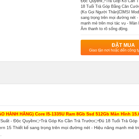
Độc Quyền👉Trả Góp Ko Cần T
18 Tuổi Trả Góp Bằng Căn Cướ
(Ko Gọi Người Thân)💥MSI Mode
sang trọng trên mọi đường nét -
mạnh mẻ trên mọi tác vụ - Màn h
Âm thanh to rõ sống động.
ĐẶT MUA
Giao tận nơi hoặc đến công 
ẢO HÀNH HÃNG) Core I5-1335U Ram 8Gb Ssd 512Gb Màn Hình 15.
 Suất - Độc Quyền👉Trả Góp Ko Cần Trả Trước👉Đủ 18 Tuổi Trả Góp
 15 Thiết kế sang trọng trên mọi đường nét - Hiệu năng mạnh mẻ tr
.