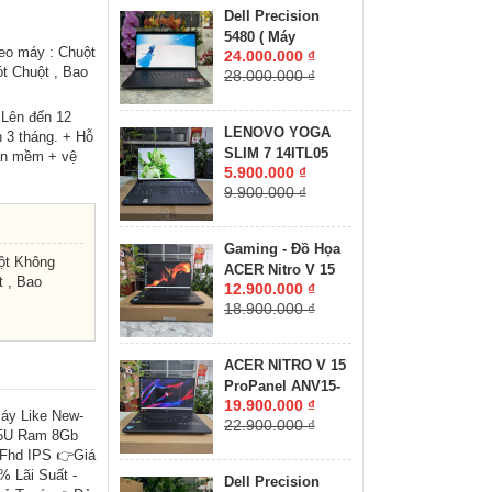
16GB SSD 512GB
Dell Precision
RTX 3070 Ti 8GB
5480 ( Máy
GDDR6 MÀN HÌNH
eo máy : Chuột
24.000.000 ₫
LikeNew-CHUYÊN
: 16.0'' Inch
t Chuột , Bao
28.000.000 ₫
ĐỒ HỌA GIÁ RẺ
WQXGA 165Hz
)Core I7-13800H
 Lên đến 12
RAM 32GB SSD
LENOVO YOGA
 3 tháng. + Hỗ
512GB RTX A1000
SLIM 7 14ITL05
hần mềm + vệ
6GB MÀN HÌNH :
5.900.000 ₫
RAM 8GB SSD
14″ FHD IPS 60Hz
9.900.000 ₫
512GB MÀN HÌNH :
14"FullHD IPS
Gaming - Đồ Họa
ột Không
ACER Nitro V 15
 , Bao
12.900.000 ₫
ANV15-41-R2UP
18.900.000 ₫
Máy LikeNew-Bảo
Hành Hãng RYZEN
5-6600H RAM
ACER NITRO V 15
16GB SSD 512GB
ProPanel ANV15-
RTX 2050 4GB
19.900.000 ₫
41-R7CR Máy
áy Like New-
GDDR6 MÀN HÌNH
22.900.000 ₫
LikeNew-Còn Bảo
5U Ram 8Gb
: 15.6''IPS 165Hz.
Hành Hãng RYZEN
 Fhd IPS 👉Giá
5-7535HS RAM
% Lãi Suất -
Dell Precision
16GB SSD 512GB