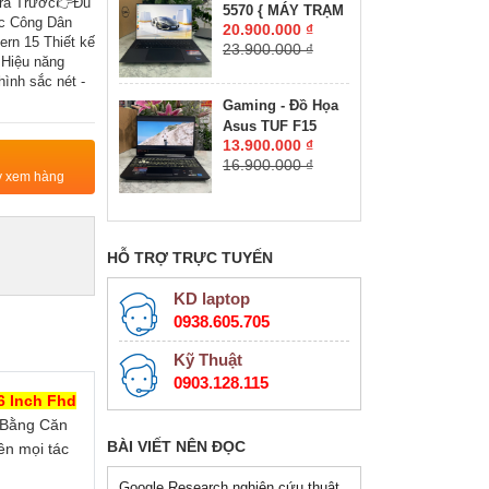
rả Trước👉Đủ
5570 { MÁY TRẠM
RTX 4050 6GB
c Công Dân
20.900.000 ₫
ĐỒ HỌA GIÁ RẺ }
GDDR6 VRAM
rn 15 Thiết kế
23.900.000 ₫
CORE I7-12800H
MÀN HÌNH :
 Hiệu năng
RAM 16GB SSD
ình sắc nét -
15.6''IPS 180Hz.
512GB NVIDIA
Gaming - Đồ Họa
Quadro RTX
Asus TUF F15
A1000 4GB GDDR6
13.900.000 ₫
FX506HC-HN144W
MÀN HÌNH : 15.6″
16.900.000 ₫
CORE I5-11400H
FHD+, 500 nits
ty xem hàng
RAM 16GB SSD
512GB RTX™ 3050
4GB MÀN HÌNH :
15.6″ 144Hz
HỖ TRỢ TRỰC TUYẾN
KD laptop
0938.605.705
Kỹ Thuật
0903.128.115
6 Inch Fhd
 Bằng Căn
BÀI VIẾT NÊN ĐỌC
ên mọi tác
Google Research nghiên cứu thuật