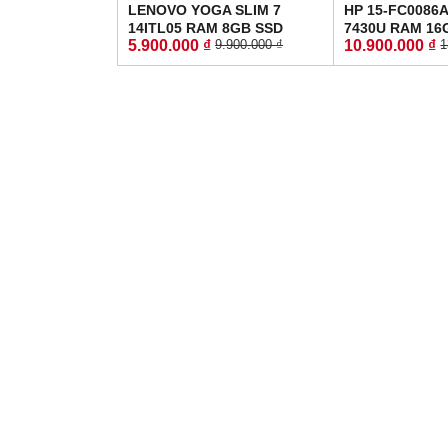
LENOVO YOGA SLIM 7
HP 15-FC0086A
14ITL05 RAM 8GB SSD
7430U RAM 16
5.900.000 ₫
10.900.000 ₫
9.900.000 ₫
1
512GB MÀN HÌNH :
512GB MÀN HÌN
14"FullHD IPS
FullHD IPS