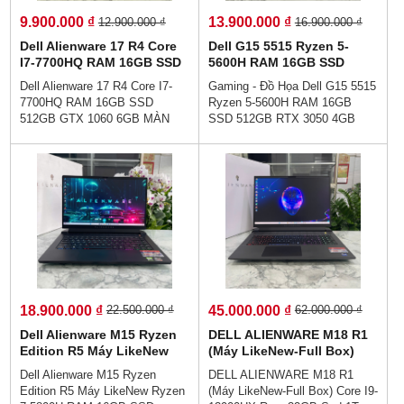
nhiệt với 2 quạt công nghệ làm
9.900.000 ₫
13.900.000 ₫
12.900.000 ₫
16.900.000 ₫
mát đời mới của Dell.
Dell Alienware 17 R4 Core
Dell G15 5515 Ryzen 5-
I7-7700HQ RAM 16GB SSD
5600H RAM 16GB SSD
512GB GTX 1060 6GB MÀN
512GB RTX 3050 4GB
Dell Alienware 17 R4 Core I7-
Gaming - Đồ Họa Dell G15 5515
HÌNH : 17.3″ FHD IPS
GDDR6 MÀN HÌNH :
7700HQ RAM 16GB SSD
Ryzen 5-5600H RAM 16GB
15.6''IPS Fhd 120Hz
512GB GTX 1060 6GB MÀN
SSD 512GB RTX 3050 4GB
HÌNH : 17.3″ FHD IPS👉Giá :
GDDR6 MÀN HÌNH : 15.6''IPS
9.900.000 vnđ💵💵💯Trả Góp
Fhd 120Hz👉GÍA :
Không Cần Trả Trước👉Trả
13.900.000vnđ💯Trả Góp Không
Góp Bằng Căn Cước Công Dân
Cần Trả Trước👉Trả Góp Dễ
(Không Gọi Người Thân)💻Dell
Dàng Bằng Căn Cước Công
Alienware 17 R4 được thiết kế
Dân (Không Gọi Người Thân) 💥
bằng chất liệu nhôm cao cấp,
Dell G15 5515 Ngoại hình siêu
Magie, thép và caosu.Tình trạng
đẹp,Trải nghiệm chơi game
còn mới 99%. Nguyên zin
tuyệt vời với viền màn hình
100%. Sử dụng hoàn hảo mượt
mỏng. Tản nhiệt với 2 quạt
mà mọi chức năng.
công nghệ làm mát đời mới của
18.900.000 ₫
45.000.000 ₫
22.500.000 ₫
62.000.000 ₫
Dell.
Dell Alienware M15 Ryzen
DELL ALIENWARE M18 R1
Edition R5 Máy LikeNew
(Máy LikeNew-Full Box)
Ryzen 7-5800H RAM 16GB
Core I9-13900HX Ram 32GB
Dell Alienware M15 Ryzen
DELL ALIENWARE M18 R1
SSD 512GB RTX 3060 6GB
Ssd 1T RTX 4080 12GB
Edition R5 Máy LikeNew Ryzen
(Máy LikeNew-Full Box) Core I9-
Màn Hình : 15.6 Inch FHD
Màn Hình : 18 Inch FHD+