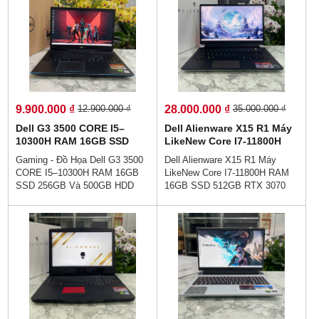
👉Trả Góp Không Cần Trả
💵👉Trả Góp Không Cần Trả
Trước👉Đủ 18 Tuổi Trả Góp
Trước👉Đủ 18 Tuổi Trả Góp
Bằng Căn Cước Công Dân
Bằng Căn Cước Công Dân
(Không Gọi Người Thân)💥Hiệu
(Không Gọi Người Thân)💥Hiệu
năng mạnh mẽ - Cân bằng tuyệt
năng mạnh mẽ - Cân bằng tuyệt
vời giữa khả năng chơi game
vời giữa khả năng chơi game
và làm việc.
và làm việc.
9.900.000 ₫
28.000.000 ₫
12.900.000 ₫
35.000.000 ₫
Dell G3 3500 CORE I5–
Dell Alienware X15 R1 Máy
10300H RAM 16GB SSD
LikeNew Core I7-11800H
256GB Và 500GB HDD GTX
RAM 16GB SSD 512GB RTX
Gaming - Đồ Họa Dell G3 3500
Dell Alienware X15 R1 Máy
1650 4GB MÀN HÌNH :
3070 8GB Màn Hình : 15.6
CORE I5–10300H RAM 16GB
LikeNew Core I7-11800H RAM
15.6''IPS Fhd 120Hz
Inch FHD 360Hz
SSD 256GB Và 500GB HDD
16GB SSD 512GB RTX 3070
GTX 1650 4GB MÀN HÌNH :
8GB Màn Hình : 15.6 Inch FHD
15.6''IPS Fhd 120Hz👉GÍA :
360Hz 👉Giá : 28.000.000
9.900.000 vnđ💵Trả Góp Không
vnđ💯Trả Góp Không Cần Trả
Cần Trả Trước👉Trả Góp Dễ
Trước👉Trả Góp Bằng Căn
Dàng Bằng Căn Cước Công
Cước Công Dân (Không Gọi
Dân (Không Gọi Người Thân)💥
Người Thân)💻Dell Alienware
Dell G3 3500 Ngoại hình siêu
X15 R1 với diện mạo mới mạnh
đẹp,Trải nghiệm chơi game vô
mẽ và lôi cuốn-Một sự lựa chọn
cùng tuyệt vời với viền màn
không thể bỏ qua đối với các
hình mỏng, thời thượng. Tản
game thủ nhé!