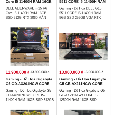
Core I5-11400H RAM 16GB
5511 CORE I5-11400H RAM
SSD 512G RTX 3060 MÀN
8GB SSD 256GB VGA RTX
DELL ALIENWARE m15 R6
Gaming - Đồ Họa DELL G15
HÌNH 15.6 inch FHD 165Hz
3050 4GB MÀN HÌNH : 15.6
Core I5-11400H RAM 16GB
5511 CORE I5-11400H RAM
Inch Fhd IPS
SSD 512G RTX 3060 MÀN
8GB SSD 256GB VGA RTX
HÌNH 15.6 inch FHD 165Hz👉
3050 4GB MÀN HÌNH : 15.6
GÍA : 17.900.000 vnđ💵💯Trả
Inch Fhd IPS 👉GÍA :
Góp Không Cần Trả Trước👉
12.900.000 vnđ👉Trả Góp Ko
Trả Góp Dễ Dàng Bằng Căn
Cần Trả Trước👉Đủ 18 Tuổi
Cước Công Dân (Không Gọi
Trả Góp Bằng Căn Cước Công
Người Thân)💻ALIENWARE
Dân (Ko Gọi Người Thân)💥Hiệu
m15 R6 thiết kế góc cạnh và
năng mạnh mẽ - chiến game
độc đáo,hiệu năng bền bỉ và
phấn khích - Tự tin cùng bạn
chất lượng tổng thể cao cho cả
chinh chiến game với sức mạnh
chơi game và làm việc chuyên
hiệu năng vượt trội.
sâu.
11.900.000 ₫
13.900.000 ₫
13.900.000 ₫
15.900.000 ₫
Gaming - Đồ Họa Gigabyte
Gaming - Đồ Họa Gigabyte
G5 GD-AX201NGW CORE
G5 GE-AX211NGW CORE
I5-11400H RAM 16GB SSD
I5-12500H RAM 16GB SSD
Gaming - Đồ Họa Gigabyte G5
Gaming - Đồ Họa Gigabyte G5
512GB RTX 3050
512GB CARD RTX3050 4GB
GD-AX201NGW CORE I5-
GE-AX211NGW CORE I5-
(4GBGDDR6) MÀN HÌNH :
MÀN HÌNH : 15.6''Inch Fhd
11400H RAM 16GB SSD 512GB
12500H RAM 16GB SSD
15.6''Inch Fhd IPS 144Hz
IPS 144Hz
RTX 3050 (4GBGDDR6) MÀN
512GB CARD RTX3050 4GB
HÌNH : 15.6''Inch Fhd IPS
MÀN HÌNH : 15.6''Inch Fhd IPS
144Hz👉GÍA : 11.900.000 vnđ
144Hz 👉GÍA : 13.900.000 vnđ