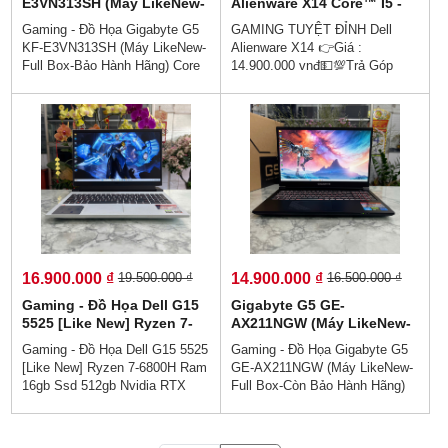
E3VN313SH (Máy LikeNew-
Alienware X14 Core™ I5 -
Full Box-Bảo Hành Hãng)
12500H RAM 16GB SSD
Gaming - Đồ Họa Gigabyte G5
GAMING TUYỆT ĐỈNH Dell
Core I5-12500H Ram 16gb
512GB Arc™ A370M 4GB
KF-E3VN313SH (Máy LikeNew-
Alienware X14 👉Giá :
Ssd 512gb Card RTX 4060
GDDR6 Màn hình 14 inch
Full Box-Bảo Hành Hãng) Core
14.900.000 vnđ💵💯Trả Góp
8GB Màn Hình 15.6''Inch
FHD 144Hz
I5-12500H Ram 16gb Ssd 512gb
Không Cần Trả Trước👉Trả
Fhd IPS 144Hz
Card RTX 4060 8GB Màn Hình
Góp Dễ Dàng Bằng Căn Cước
15.6''Inch Fhd IPS 144Hz👉Giá
Công Dân (Không Gọi Người
: 17.900.000 vnđ💵👉Trả Góp
Thân)💥Dell Alienware X14 –
Không Cần Trả Trước👉Đủ 18
Cấu hình mạnh mẽ, vẻ ngoài
Tuổi Trả Góp Bằng Căn Cước
cực kỳ đẳng cấp và sang trọng,
Công Dân (Không Gọi Người
với cấu hình cực mạnh đáp ứng
Thân)💥Hiệu năng mạnh mẽ -
cho nhu cầu công việc, Game
chiến game phấn khích - Tự tin
và giải trí cao cấp.
cùng bạn chinh chiến game với
sức mạnh hiệu năng vượt trội.
16.900.000 ₫
14.900.000 ₫
19.500.000 ₫
16.500.000 ₫
Gaming - Đồ Họa Dell G15
Gigabyte G5 GE-
5525 [Like New] Ryzen 7-
AX211NGW (Máy LikeNew-
6800H Ram 16gb Ssd
Full Box-Còn Bảo Hành
Gaming - Đồ Họa Dell G15 5525
Gaming - Đồ Họa Gigabyte G5
512gb Nvidia RTX 3050 Ti
Hãng) Core I5-12450H Ram
[Like New] Ryzen 7-6800H Ram
GE-AX211NGW (Máy LikeNew-
Màn hình 15.6''IPS Fhd
8gb Ssd 512gb Card
16gb Ssd 512gb Nvidia RTX
Full Box-Còn Bảo Hành Hãng)
120Hz
RTX4050 4GB Màn Hình
3050 Ti Màn hình 15.6''IPS Fhd
Core I5-12450H Ram 8gb Ssd
15.6''Inch Fhd IPS 144Hz
120Hz👉Giá 16.900.000 vnđ💵
512gb Card RTX4050 4GB Màn
💯Trả Góp Không Cần Trả
Hình 15.6''Inch Fhd IPS 144Hz