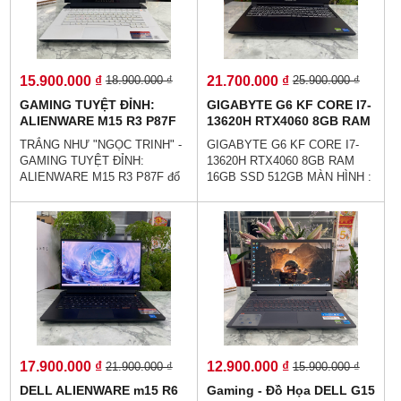
15.900.000 ₫
21.700.000 ₫
18.900.000 ₫
25.900.000 ₫
GAMING TUYỆT ĐỈNH:
GIGABYTE G6 KF CORE I7-
ALIENWARE M15 R3 P87F
13620H RTX4060 8GB RAM
CORE I7-10750H RAM
16GB SSD 512GB MÀN
TRẮNG NHƯ "NGỌC TRINH" -
GIGABYTE G6 KF CORE I7-
16GG SSD 512Gb RTX
HÌNH : 16.Inch FHD+ 165Hz
GAMING TUYỆT ĐỈNH:
13620H RTX4060 8GB RAM
2070(8GB) MÀN HÌNH 15.6''
ALIENWARE M15 R3 P87F đổ
16GB SSD 512GB MÀN HÌNH :
Inch FHD 144Hz
bộ!👉GÍA : 15.900.000 vnđ💵
16.Inch FHD+ 165Hz 👉GÍA :
Trả Góp Không Cần Trả Trước
21.700.000 vnđ💵👉Trả Góp
👉Trả Góp Dễ Dàng Bằng Căn
Không Cần Trả Trước👉Đủ 18
Cước Công Dân (Không Gọi
Tuổi Trả Góp Bằng Căn Cước
Người Thân)💥 Alienware M15
Công Dân (Không Gọi Người
R3 không chỉ sở hữu vẻ ngoài
Thân)💥Hiệu năng mạnh mẽ -
tao nhã với gam màu trắng &
chiến game phấn khích - Tự tin
đen phối hợp hài hòa, độ hoàn
cùng bạn chinh chiến game với
thiện cao mà còn ẩn chứa bên
sức mạnh hiệu năng vượt trội.
trong "võ công" không phải dạng
vừa.
17.900.000 ₫
12.900.000 ₫
21.900.000 ₫
15.900.000 ₫
DELL ALIENWARE m15 R6
Gaming - Đồ Họa DELL G15