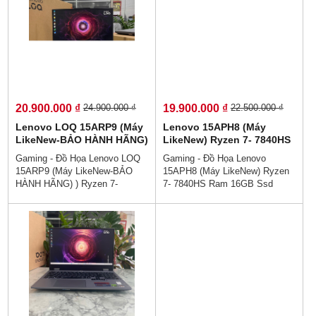
0% Dễ Dàng😜 Trả Góp Ko Cần
Cần Trả Trước💯Legion S7
Trả Trước💯Legion Y7000 IRX9
hoàn hảo về mọi mặt. Máy
không chỉ có thiết kế ngầu, tản
không chỉ có thiết kế ngầu, tản
nhiệt mát, màn hình xịn mà cấu
nhiệt mát, màn hình xịn mà cấu
hình chơi game phải nói là cực
hình chơi game phải nói là cực
mượt mà.
mượt mà.
20.900.000 ₫
19.900.000 ₫
24.900.000 ₫
22.500.000 ₫
Lenovo LOQ 15ARP9 (Máy
Lenovo 15APH8 (Máy
LikeNew-BẢO HÀNH HÃNG)
LikeNew) Ryzen 7- 7840HS
) Ryzen 7- 7435HS Ram
Ram 16GB Ssd 512GB RTX
Gaming - Đồ Họa Lenovo LOQ
Gaming - Đồ Họa Lenovo
24GB Ssd 512GB RTX 4050
4060 8GB Màn Hình 15.6
15ARP9 (Máy LikeNew-BẢO
15APH8 (Máy LikeNew) Ryzen
6GB Màn Hình 15.6 Inch
Inch IPS FHD 144Hz
HÀNH HÃNG) ) Ryzen 7-
7- 7840HS Ram 16GB Ssd
IPS FHD 144Hz
7435HS Ram 24GB Ssd 512GB
512GB RTX 4060 8GB Màn
RTX 4050 6GB Màn Hình 15.6
Hình 15.6 Inch IPS FHD 144Hz
Inch IPS FHD 144Hz👉Giá :
👉Giá : 19.900.000 vnđ💵Trả
20.900.000 vnđ💵Trả Góp 0%
Góp 0% Dễ Dàng😜 Trả Góp Ko
Dễ Dàng😜 Trả Góp Ko Cần Trả
Cần Trả Trước👌 Lenovo LOQ
Trước👌 Lenovo LOQ 15APH8
15APH8 đảm bảo từ hiệu năng
đảm bảo từ hiệu năng đến thiết
đến thiết kế sẽ làm hài lòng mọi
kế sẽ làm hài lòng mọi game
game thủ, phục vụ tốt mọi tác
thủ, phục vụ tốt mọi tác vụ từ
vụ từ chiến game đến thiết kế
chiến game đến thiết kế đồ họa.
đồ họa.