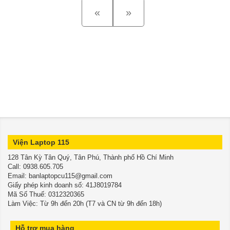
Góp Ko Cần Trả Trước👉Đủ 18
Cần Trả Trước👉Đủ 18 Tuổi
«
Previous
»
Next
Tuổi Trả Góp Bằng Căn Cước
Trả Góp Bằng Căn Cước Công
Công Dân (Ko Gọi Người Thân)
Dân (Ko Gọi Người Thân)
💥Hiệu năng mạnh mẽ - chiến
Lenovo Gaming Legion Y7000
game phấn khích - Tự tin cùng
2020 bền chắc - Mỏng nhẹ -Tản
bạn chinh chiến game với sức
nhiệt cực mát💻
mạnh hiệu năng vượt trội.
Viện Laptop 115
128 Tân Kỳ Tân Quý, Tân Phú, Thành phố Hồ Chí Minh
​​​​​​​Call: 0938.605.705
Email: banlaptopcu115@gmail.com
Giấy phép kinh doanh số: 41J8019784
Mã Số Thuế: 0312320365
Làm Việc: Từ 9h đến 20h (T7 và CN từ 9h đến 18h)
Hỗ trợ mua hàng