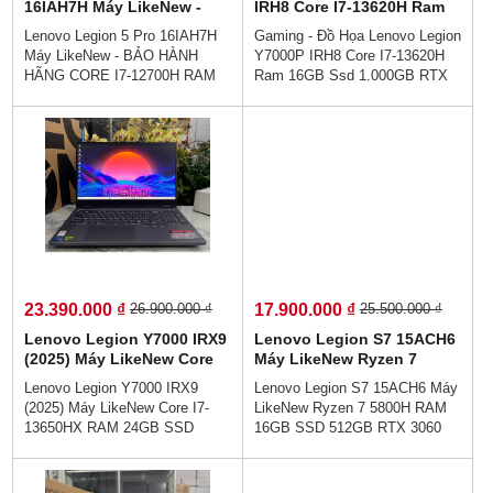
16IAH7H Máy LikeNew -
IRH8 Core I7-13620H Ram
BẢO HÀNH HÃNG CORE I7-
16GB Ssd 1.000GB RTX
Lenovo Legion 5 Pro 16IAH7H
Gaming - Đồ Họa Lenovo Legion
12700H RAM 16GB SSD
4060 (8GB) Màn Hình 16
Máy LikeNew - BẢO HÀNH
Y7000P IRH8 Core I7-13620H
512GB VÀ SSD 512GB RTX
Inch 2K 165Hz 100% sRGB
HÃNG CORE I7-12700H RAM
Ram 16GB Ssd 1.000GB RTX
3070Ti 8GB GDDR6 MÀN
16GB SSD 512GB VÀ SSD
4060 (8GB) Màn Hình 16 Inch
HÌNH : 16 Inch 2K 165Hz,
512GB RTX 3070Ti 8GB
2K 165Hz 100% sRGB 👉Giá ;
100% sRGB
GDDR6 MÀN HÌNH : 16 Inch 2K
23.900.000 vnđ👉Trả Góp Ko
165Hz, 100% sRGB👉GÍA :
Cần Trả Trước👉Đủ 18 Tuổi
25.900.000 vnđ
Trả Góp Bằng Căn Cước Công
Dân (Ko Gọi Người Thân)
Lenovo Gaming Legion Y7000P
bền chắc - Mỏng nhẹ -Tản nhiệt
cực mát💻
23.390.000 ₫
17.900.000 ₫
26.900.000 ₫
25.500.000 ₫
Lenovo Legion Y7000 IRX9
Lenovo Legion S7 15ACH6
(2025) Máy LikeNew Core
Máy LikeNew Ryzen 7
I7-13650HX RAM 24GB SSD
5800H RAM 16GB SSD
Lenovo Legion Y7000 IRX9
Lenovo Legion S7 15ACH6 Máy
512GB RTX 4060 8GB Màn
512GB RTX 3060 6GB Màn
(2025) Máy LikeNew Core I7-
LikeNew Ryzen 7 5800H RAM
hình 15.6 inch FHD 144Hz
Hình : 15.6" 4K 60Hz
13650HX RAM 24GB SSD
16GB SSD 512GB RTX 3060
512GB RTX 4060 8GB Màn
6GB Màn Hình : 15.6" 4K 60Hz
hình 15.6 inch FHD 144Hz👉
👉Giá : 17.900.000 vnđ💵Trả
Giá : 23.390.000 vnđ💵Trả Góp
Góp 0% Dễ Dàng😜 Trả Góp Ko