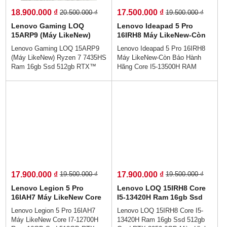
18.900.000 ₫
17.500.000 ₫
20.500.000 ₫
19.500.000 ₫
Lenovo Gaming LOQ
Lenovo Ideapad 5 Pro
15ARP9 (Máy LikeNew)
16IRH8 Máy LikeNew-Còn
Ryzen 7 7435HS Ram 16gb
Bảo Hành Hãng Core I5-
Lenovo Gaming LOQ 15ARP9
Lenovo Ideapad 5 Pro 16IRH8
Ssd 512gb RTX™ 4050 6GB
13500H RAM 16Gb SSD
(Máy LikeNew) Ryzen 7 7435HS
Máy LikeNew-Còn Bảo Hành
Màn Hình 15.6 Inch IPS
1.000GB RTX 3050 6GB
Ram 16gb Ssd 512gb RTX™
Hãng Core I5-13500H RAM
FHD 144Hz 100% sRGB
MÀN HÌNH : 16 Inch 2.5K
4050 6GB Màn Hình 15.6 Inch
16Gb SSD 1.000GB RTX 3050
120Hz
IPS FHD 144Hz 100% sRGB👉
6GB MÀN HÌNH : 16 Inch 2.5K
Giá : 18.900.000 vnđ💵Trả Góp
120Hz👉Giá : 17.500.000 vnđ💵
0% Dễ Dàng😜 Trả Góp Ko Cần
💯Trả Góp Không Cần Trả
Trả Trước👌LOQ 15ARP9 đảm
Trước👉Trả Góp Dễ Dàng Bằng
bảo từ hiệu năng đến thiết kế sẽ
Căn Cước Công Dân (Không
làm hài lòng mọi game thủ,
Gọi Người Thân)💥Thiết kế
phục vụ tốt mọi tác vụ từ chiến
sang trọng cao cấp -Hợp với
game đến thiết kế đồ họa.
nhân viên văn phòng - hiệu năng
hoàn hảo - Sẵn sàng cho làm
việc từ xa - Hiệu suất làm việc
17.900.000 ₫
17.900.000 ₫
19.500.000 ₫
19.500.000 ₫
cực cao.
Lenovo Legion 5 Pro
Lenovo LOQ 15IRH8 Core
16IAH7 Máy LikeNew Core
I5-13420H Ram 16gb Ssd
I7-12700H Ram 16GB Ssd
512gb Card RTX 3050 6GB
Lenovo Legion 5 Pro 16IAH7
Lenovo LOQ 15IRH8 Core I5-
512GB RTX 3050Ti Màn
Màn Hình 15.6 Inch IPS Fhd
Máy LikeNew Core I7-12700H
13420H Ram 16gb Ssd 512gb
Hình : 16 Inch 165Hz 100%
165Hz