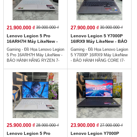
21.900.000 ₫
27.900.000 ₫
39.000.000 ₫
30.900.000 ₫
Lenovo Legion 5 Pro
Lenovo Legion 5 Y7000P
16ARH7H Máy LikeNew -
16IRX9 Máy LikeNew - BẢO
BẢO HÀNH HÃNG RYZEN 7-
HÀNH HÃNG CORE I7-
Gaming - Đồ Họa Lenovo Legion
Gaming - Đồ Họa Lenovo Legion
6800H RAM 16GB SSD
14650HX RAM 32GB SSD
5 Pro 16ARH7H Máy LikeNew -
5 Y7000P 16IRX9 Máy LikeNew
512GB RTX 3060 (6GB)
1.000GB RTX 4060 (8GB)
BẢO HÀNH HÃNG RYZEN 7-
- BẢO HÀNH HÃNG CORE I7-
MÀN HÌNH : 16 Inch 2K
MÀN HÌNH : 16 Inch
6800H RAM 16GB SSD 512GB
14650HX RAM 32GB SSD
165Hz, 100% sRGB
WQXGA 165Hz, 100% sRGB
RTX 3060 (6GB) MÀN HÌNH :
1.000GB RTX 4060 (8GB) MÀN
16 Inch 2K 165Hz, 100% sRGB
HÌNH : 16 Inch WQXGA 165Hz,
👉GÍA : 21.900.000 vnđ👉💵
100% sRGB👉GÍA : 27.900.000
💯Trả Góp Không Cần Trả
vnđ👉💵💯Trả Góp Không Cần
Trước👉Trả Góp Dễ Dàng Bằng
Trả Trước👉Trả Góp Dễ Dàng
Căn Cước Công Dân (Không
Bằng Căn Cước Công Dân
Gọi Người Thân 👉 Lenovo
(Không Gọi Người Thân 👉
Legion 5 Pro Ấn tượng, Cuốn
Lenovo Legion Y7000 2025 Ấn
hút, Hiệu năng mạnh mẽ💻
tượng, Cuốn hút, Hiệu năng
mạnh mẽ💻
25.900.000 ₫
23.900.000 ₫
28.900.000 ₫
27.900.000 ₫
Lenovo Legion 5 Pro
Lenovo Legion Y7000P