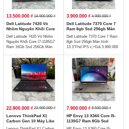
giải trí, … chuẩn zin US 100%
Âm thanh to rõ sống động.
13.500.000 ₫
3.900.000 ₫
14.900.000 ₫
4.900.000 ₫
Dell Latitude 7420 Vỏ
Dell Latitude 7370 Core 7
Nhôm Nguyên Khối Core
Ram 8gb Ssd 256gb Màn
I7-1185G7 Ram 16Gb Ssd
hình 13.3″Fhd IPS
Dell Latitude 7420 Vỏ Nhôm
Dell Latitude 7370 Core 7 Ram
256Gb Màn Hình 14.0''Inch
Nguyên Khối Core I7-1185G7
8gb Ssd 256gb Màn hình
Fhd IPS
Ram 16Gb Ssd 256Gb Màn
13.3″Fhd IPS 👉Giá 3.900.000
Hình 14.0''Inch Fhd IPS 👉Giá :
vnđ💵Trả Góp 0% Dễ Dàng😜
13.500.000 vnđ💵💯Trả Góp
Trả Góp Ko Cần Trả Trước💻
Không Cần Trả Trước👉Trả
Dell Latitude 7370 gây ấn tượng
Góp Dễ Dàng Bằng Căn Cước
mạnh với người dùng bởi thiết
Công Dân (Không Gọi Người
kế mỏng, nhẹ. Các góc, cạnh
Thân)💻Dòng cao cấp vỏ nhôm
của chiếc laptop này khá vuông
nguyên khối . Mỏng gọn siêu
vức, tạo cảm giác vô cùng chắc
nhẹ , Tinh tế, đẳng cấp, vp, giải
chắn, cứng cáp ngay từ cái
trí, … chuẩn zin US 100%
nhìn đầu tiên. - Pin Trâu - Siêu
Bền - Siêu Rẻ 👍Loa to, Camera
rõ học online số 1.
22.900.000 ₫
7.900.000 ₫
23.900.000 ₫
8.500.000 ₫
Lenovo ThinkPad X1
HP Envy 13 X360 Core I5-
Carbon Gen 10 Máy Like
1135G7 Ram 8Gb Ssd
New Core I7-1255U Ram
256Gb Màn hình : 13.3 Inch
Lenovo ThinkPad X1 Carbon
HP Envy 13 X360 Core I5-