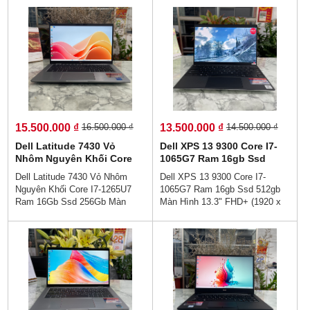
15.500.000 ₫
13.500.000 ₫
16.500.000 ₫
14.500.000 ₫
Dell Latitude 7430 Vỏ
Dell XPS 13 9300 Core I7-
Nhôm Nguyên Khối Core
1065G7 Ram 16gb Ssd
I7-1265U7 Ram 16Gb Ssd
512gb Màn Hình 13.3"
Dell Latitude 7430 Vỏ Nhôm
Dell XPS 13 9300 Core I7-
256Gb Màn Hình 14.0''Inch
FHD+ (1920 x 1200)
Nguyên Khối Core I7-1265U7
1065G7 Ram 16gb Ssd 512gb
Fhd IPS Touch
Ram 16Gb Ssd 256Gb Màn
Màn Hình 13.3" FHD+ (1920 x
Hình 14.0''Inch Fhd IPS Touch
1200)👉Giá : 13.500.000 vnđ💵
👉Giá : 15.500.000 vnđ💵💯Trả
Trả Góp Ko Cần Trả Trước👉
Góp Không Cần Trả Trước👉
Đủ 18 Tuổi Trả Góp Bằng Căn
Trả Góp Dễ Dàng Bằng Căn
Cước Công Dân (Ko Gọi Người
Cước Công Dân (Không Gọi
Thân)💥Dell XPS 13 9300 Thiết
Người Thân)💻Dòng cao cấp vỏ
kế sang trọng trên mọi đường
nhôm nguyên khối . Mỏng gọn
nét - Hiệu năng mạnh mẻ trên
siêu nhẹ , Tinh tế, đẳng cấp, vp,
mọi tác vụ - Màn hình sắc nét -