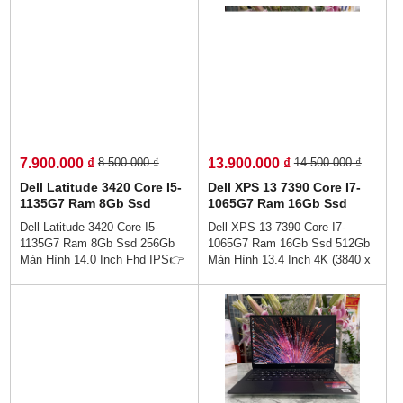
👉Giá : 8.900.000 vnđ💵💯Trả
Góp Ko Cần Trả Trước👉Trả
Góp Không Cần Trả Trước👉
Góp 0% Dễ Dàng👍Dell Latitude
Trả Góp Dễ Dàng Bằng Căn
7420 chiếc máy với thiết kế
Cước Công Dân (Không Gọi
sang trọng. Laptop mini nhỏ gọn
Người Thân)💻Dòng cao cấp vỏ
hiệu năng cao, bền bỉ và pin
nhôm nguyên khối . Mỏng gọn
cực lâu,Làm việc và giải trí
siêu nhẹ , Tinh tế, đẳng cấp, vp,
không giật lag, cho trải nghiệm
giải trí, … chuẩn zin US 100%
người dùng ở mức tuyệt vời..
7.900.000 ₫
13.900.000 ₫
8.500.000 ₫
14.500.000 ₫
Dell Latitude 3420 Core I5-
Dell XPS 13 7390 Core I7-
1135G7 Ram 8Gb Ssd
1065G7 Ram 16Gb Ssd
256Gb Màn Hình 14.0 Inch
512Gb Màn Hình 13.4 Inch
Dell Latitude 3420 Core I5-
Dell XPS 13 7390 Core I7-
Fhd IPS
4K (3840 x 2400) Touch
1135G7 Ram 8Gb Ssd 256Gb
1065G7 Ram 16Gb Ssd 512Gb
Màn Hình 14.0 Inch Fhd IPS👉
Màn Hình 13.4 Inch 4K (3840 x
Giá : 7.900.000 vnđ💵💯Trả Góp
2400) Touch👉Giá : 13.900.000
Không Cần Trả Trước👉Trả
vnđ💵💯Trả Góp Không Cần Trả
Góp Dễ Dàng Bằng Căn Cước
Trước👉Trả Góp Dễ Dàng Bằng
Công Dân (Không Gọi Người
Căn Cước Công Dân (Không
Thân)💻Thiết kế sang trọng cao
Gọi Người Thân)💻Dòng cao
cấp - , Hợp với nhân viên văn
cấp vỏ nhôm nguyên khối .
phòng - hiệu năng hoàn hảo -
Mỏng gọn siêu nhẹ 1kg2 , tinh
Sẵn sàng cho làm việc từ xa
tế, đẳng cấp, vp, giải trí, …