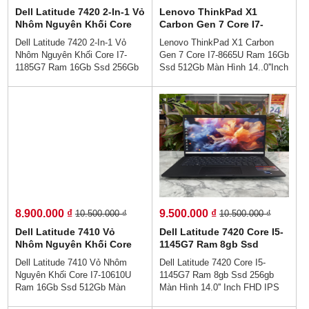
Dell Latitude 7420 2-In-1 Vỏ
Lenovo ThinkPad X1
Nhôm Nguyên Khối Core
Carbon Gen 7 Core I7-
I7-1185G7 Ram 16Gb Ssd
8665U Ram 16Gb Ssd
Dell Latitude 7420 2-In-1 Vỏ
Lenovo ThinkPad X1 Carbon
256Gb Màn Hình 14.0''Inch
512Gb Màn Hình 14..0''Inch
Nhôm Nguyên Khối Core I7-
Gen 7 Core I7-8665U Ram 16Gb
Fhd IPS Touch
Fhd IPS Touch
1185G7 Ram 16Gb Ssd 256Gb
Ssd 512Gb Màn Hình 14..0''Inch
Màn Hình 14.0''Inch Fhd IPS
Fhd IPS Touch👉Giá :
Touch👉Giá : 10.900.000 vnđ💵
10.900.000 vnđ💵💯Trả Góp
💯Trả Góp Không Cần Trả
Không Cần Trả Trước👉Trả
Trước👉Trả Góp Dễ Dàng Bằng
Góp Dễ Dàng Bằng Căn Cước
Căn Cước Công Dân (Không
Công Dân (Không Gọi Người
Gọi Người Thân)💻Dòng cao
Thân)💻💥Là chiếc máy cao
cấp vỏ nhôm nguyên khối .
cấp, với thời lượng pin tốt cùng
Mỏng gọn siêu nhẹ , Tinh tế,
hiệu năng ổn định, đây là sản
đẳng cấp, vp, giải trí, … chuẩn
phẩm phù hợp với những đối
zin US 100%
tượng doanh nhân hay phải làm
việc trong thời gian dài.
8.900.000 ₫
9.500.000 ₫
10.500.000 ₫
10.500.000 ₫
Dell Latitude 7410 Vỏ
Dell Latitude 7420 Core I5-
Nhôm Nguyên Khối Core
1145G7 Ram 8gb Ssd
I7-10610U Ram 16Gb Ssd
256gb Màn Hình 14.0'' Inch
Dell Latitude 7410 Vỏ Nhôm
Dell Latitude 7420 Core I5-
512Gb Màn Hình 14.0''Inch
FHD IPS
Nguyên Khối Core I7-10610U
1145G7 Ram 8gb Ssd 256gb
Fhd IPS Touch
Ram 16Gb Ssd 512Gb Màn
Màn Hình 14.0'' Inch FHD IPS
Hình 14.0''Inch Fhd IPS Touch
👉Giá 9.500.000 vnđ 👉Trả