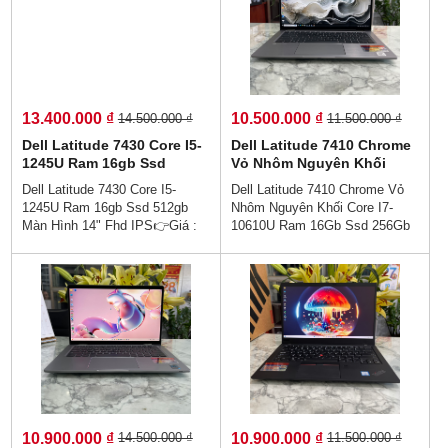
Dân (Ko Gọi Người Thân)💥
9310 Thiết kế sang trọng cao
Lenovo V15-IIL - Sẵn sàng cho
cấp - , Hợp với nhân viên văn
làm việc từ xa - Ngoại hình gọn
phòng - hiệu năng hoàn hảo -
nhẹ - Hiệu suất làm việc cực
Sẵn sàng cho làm việc từ xa -
cao.
Hiệu suất làm việc cực cao.
13.400.000 ₫
10.500.000 ₫
14.500.000 ₫
11.500.000 ₫
Dell Latitude 7430 Core I5-
Dell Latitude 7410 Chrome
1245U Ram 16gb Ssd
Vỏ Nhôm Nguyên Khối
512gb Màn Hình 14" Fhd
Core I7-10610U Ram 16Gb
Dell Latitude 7430 Core I5-
Dell Latitude 7410 Chrome Vỏ
IPS
Ssd 256Gb Màn Hình
1245U Ram 16gb Ssd 512gb
Nhôm Nguyên Khối Core I7-
14.0''Inch Fhd IPS Touch
Màn Hình 14" Fhd IPS👉Giá :
10610U Ram 16Gb Ssd 256Gb
13.400.000 vnđ💵💯Trả Góp
Màn Hình 14.0''Inch Fhd IPS
Không Cần Trả Trước👉Trả
Touch 👉Giá : 10.500.000 vnđ
Góp Dễ Dàng Bằng Căn Cước
💵💯Trả Góp Không Cần Trả
Công Dân (Không Gọi Người
Trước👉Trả Góp Dễ Dàng Bằng
Thân)💻💥👉Thiết kế sang trọng
Căn Cước Công Dân (Không
cao cấp - , Hợp với nhân viên
Gọi Người Thân)💻Dòng cao
văn phòng - hiệu năng hoàn hảo
cấp vỏ nhôm nguyên khối .
- Sẵn sàng cho làm việc từ xa -
Mỏng gọn siêu nhẹ , Tinh tế,
Hiệu suất làm việc cực cao.
đẳng cấp, vp, giải trí, … chuẩn
zin US 100%
10.900.000 ₫
10.900.000 ₫
14.500.000 ₫
11.500.000 ₫