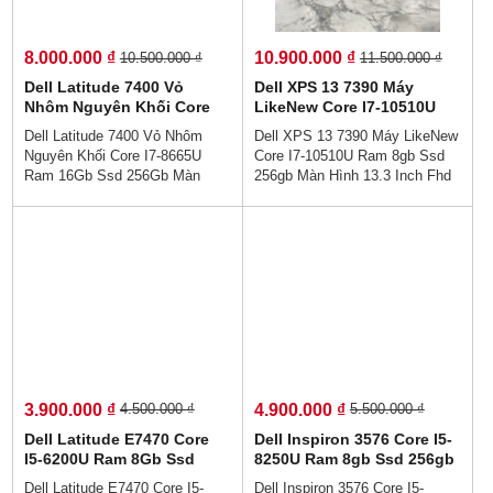
chuẩn zin US 100%
8.000.000 ₫
10.900.000 ₫
10.500.000 ₫
11.500.000 ₫
Dell Latitude 7400 Vỏ
Dell XPS 13 7390 Máy
Nhôm Nguyên Khối Core
LikeNew Core I7-10510U
I7-8665U Ram 16Gb Ssd
Ram 8gb Ssd 256gb Màn
Dell Latitude 7400 Vỏ Nhôm
Dell XPS 13 7390 Máy LikeNew
256Gb Màn Hình 14″ Fhd
Hình 13.3 Inch Fhd IPS
Nguyên Khối Core I7-8665U
Core I7-10510U Ram 8gb Ssd
Ram 16Gb Ssd 256Gb Màn
256gb Màn Hình 13.3 Inch Fhd
Hình 14″ Fhd 👉Giá : 8.000.000
IPS 👉Giá 10.900.000 vnđ 💵
vnđ💵💯Trả Góp Không Cần Trả
Trả Góp 0% Dễ Dàng😜 Trả
Trước👉Trả Góp Dễ Dàng Bằng
Góp Ko Cần Trả Trước💯Dell
Căn Cước Công Dân (Không
XPS 13 7390 được thiết kế với
Gọi Người Thân)💻Thiết kế
vỏ máy làm bằng kim loại cao
sang trọng cao cấp - , Hợp với
cấp nhưng máy chỉ có trọng
nhân viên văn phòng - hiệu năng
lượng 1.2Kg và độ dày không
hoàn hảo - Sẵn sàng cho làm
quá 15mm cùng những chi tiết
việc từ xa
được thiết kế tinh tế sẽ làm bạn
tự tin hơn sử dụng máy tại văn
phòng.. Nhỏ Gọn Mà Chất,Siêu
3.900.000 ₫
4.900.000 ₫
4.500.000 ₫
5.500.000 ₫
Mỏng Nhẹ - Pin Trâu - Siêu Bền
- Siêu Rẻ
Dell Latitude E7470 Core
Dell Inspiron 3576 Core I5-
I5-6200U Ram 8Gb Ssd
8250U Ram 8gb Ssd 256gb
256Gb Màn Hình 14.0 Inch
VGA Rời AMD Radeon R5
Dell Latitude E7470 Core I5-
Dell Inspiron 3576 Core I5-