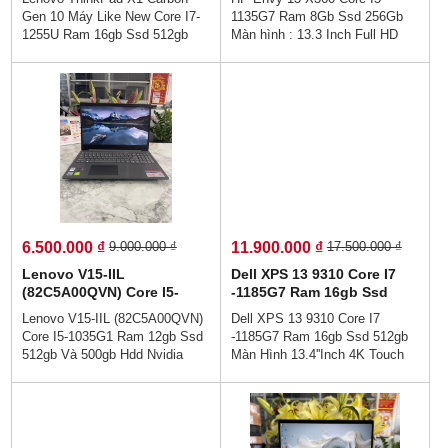
16gb Ssd 512gb Màn Hình
Full HD Touch Lật Xoay
Gen 10 Máy Like New Core I7-
1135G7 Ram 8Gb Ssd 256Gb
14..0''Inch FHD
360 độ
1255U Ram 16gb Ssd 512gb
Màn hình : 13.3 Inch Full HD
Màn Hình 14..0''Inch FHD👉Giá
Touch Lật Xoay 360 độ👉Giá :
: 22.900.000 vnđ💵💯Trả Góp
7.900.000 vnđ💵💯Trả Góp
Không Cần Trả Trước👉Trả
Không Cần Trả Trước👉Trả
Góp Dễ Dàng Bằng Căn Cước
Góp Dễ Dàng Bằng Căn Cước
Công Dân (Không Gọi Người
Công Dân (Không Gọi Người
Thân)💻💥👉Thiết kế sang trọng
Thân)💻💥👉Thiết kế sang trọng
cao cấp - Viền mỏng - Mỏng
cao cấp - , Hợp với nhân viên
nhẹ cho học sinh, nhân viên văn
văn phòng - hiệu năng hoàn hảo
phòng - hiệu năng hoàn hảo -
- Sẵn sàng cho làm việc từ xa -
Sẵn sàng cho làm việc từ xa -
Hiệu suất làm việc cực cao.
Hiệu suất làm việc cực cao.
6.500.000 ₫
11.900.000 ₫
9.000.000 ₫
17.500.000 ₫
Lenovo V15-IIL
Dell XPS 13 9310 Core I7
(82C5A00QVN) Core I5-
-1185G7 Ram 16gb Ssd
1035G1 Ram 12gb Ssd
512gb Màn Hình 13.4''Inch
Lenovo V15-IIL (82C5A00QVN)
Dell XPS 13 9310 Core I7
512gb Và 500gb Hdd Nvidia
4K Touch
Core I5-1035G1 Ram 12gb Ssd
-1185G7 Ram 16gb Ssd 512gb
GeForce MX330 2GB Màn
512gb Và 500gb Hdd Nvidia
Màn Hình 13.4''Inch 4K Touch
Hình 15.6”Inch Fhd IPS
GeForce MX330 2GB Màn Hình
👉Giá 11.900.000 vnđ 💵Trả
15.6”Inch Fhd IPS 👉Giá
Góp Không Cần Trả Trước👉
6.500.000 vnđ👉Trả Góp Ko
Trả Góp Dễ Dàng Bằng Căn
Cần Trả Trước👉Đủ 18 Tuổi
Cước Công Dân (Không Gọi
Trả Góp Bằng Căn Cước Công
Người Thân)💻💥💯XPS 13