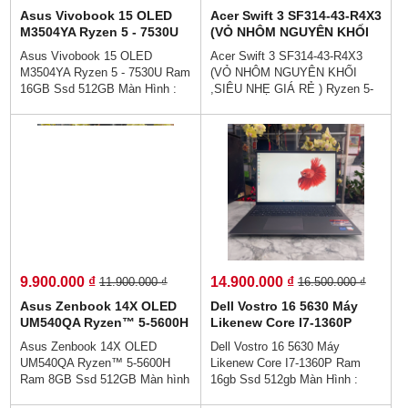
Asus Vivobook 15 OLED
Acer Swift 3 SF314-43-R4X3
M3504YA Ryzen 5 - 7530U
(VỎ NHÔM NGUYÊN KHỐI
Ram 16GB Ssd 512GB Màn
,SIÊU NHẸ GIÁ RẺ ) Ryzen
Asus Vivobook 15 OLED
Acer Swift 3 SF314-43-R4X3
Hình : 15.6 inch Full HD
5-5500U Ram 16GB Ssd
M3504YA Ryzen 5 - 7530U Ram
(VỎ NHÔM NGUYÊN KHỐI
OLED
512GB Màn Hình : 14 Inch
16GB Ssd 512GB Màn Hình :
,SIÊU NHẸ GIÁ RẺ ) Ryzen 5-
Fhd IPS
15.6 inch Full HD OLED👉Giá :
5500U Ram 16GB Ssd 512GB
9.900.000 vnđ💵💯Trả Góp
Màn Hình : 14 Inch Fhd IPS 👉
Không Cần Trả Trước👉Trả
Giá : 6.900.000 vnđ💵💯Trả Góp
Góp Dễ Dàng Bằng Căn Cước
Không Cần Trả Trước👉Trả
Công Dân (Không Gọi Người
Góp Dễ Dàng Bằng Căn Cước
Thân)💻Thiết kế sang trọng cao
Công Dân (Không Gọi Người
cấp - , Hợp với nhân viên văn
Thân)💻💥👉Acer Swift 3 được
phòng - hiệu năng hoàn hảo -
thiết kế vỏ nhôm nguyên khối -
Sẵn sàng cho làm việc từ xa
Hợp với nhân viên văn phòng -
hiệu năng hoàn hảo - Sẵn sàng
cho làm việc từ xa - Hiệu suất
9.900.000 ₫
14.900.000 ₫
11.900.000 ₫
16.500.000 ₫
làm việc cực cao.
Asus Zenbook 14X OLED
Dell Vostro 16 5630 Máy
UM540QA Ryzen™ 5-5600H
Likenew Core I7-1360P
Ram 8GB Ssd 512GB Màn
Ram 16gb Ssd 512gb Màn
Asus Zenbook 14X OLED
Dell Vostro 16 5630 Máy
hình : 14.0-Inch 2.8K OLED
Hình : 16.1Inch FHD+
UM540QA Ryzen™ 5-5600H
Likenew Core I7-1360P Ram
Touch/Pen/Túi/
Ram 8GB Ssd 512GB Màn hình
16gb Ssd 512gb Màn Hình :
: 14.0-Inch 2.8K OLED
16.1Inch FHD+👉Giá :