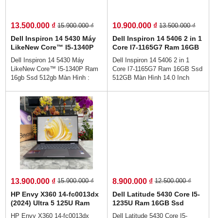
- Sẵn sàng cho làm việc từ xa -
- Sẵn sàng cho làm việc từ xa -
Hiệu suất làm việc cực cao.
Hiệu suất làm việc cực cao.
13.500.000 ₫
10.900.000 ₫
15.900.000 ₫
13.500.000 ₫
Dell Inspiron 14 5430 Máy
Dell Inspiron 14 5406 2 in 1
LikeNew Core™ I5-1340P
Core I7-1165G7 Ram 16GB
Ram 16gb Ssd 512gb Màn
Ssd 512GB Màn Hình 14.0
Dell Inspiron 14 5430 Máy
Dell Inspiron 14 5406 2 in 1
Hình : 14.0 Inch FHD+
Inch FullHD IPS Touch
LikeNew Core™ I5-1340P Ram
Core I7-1165G7 Ram 16GB Ssd
16gb Ssd 512gb Màn Hình :
512GB Màn Hình 14.0 Inch
14.0 Inch FHD+👉Giá :
FullHD IPS Touch 👉Giá :
13.500.000 vnđ💵💯Trả Góp
10.900.000 vnđ💵💯Trả Góp
Không Cần Trả Trước👉Trả
Không Cần Trả Trước👉Trả
Góp Dễ Dàng Bằng Căn Cước
Góp Dễ Dàng Bằng Căn Cước
Công Dân (Không Gọi Người
Công Dân (Không Gọi Người
Thân)💻💥👉Thiết kế sang trọng
Thân)💻💥👉Thiết kế sang trọng
cao cấp - , Hợp với nhân viên
cao cấp - , Hợp với nhân viên
văn phòng - hiệu năng hoàn hảo
văn phòng - hiệu năng hoàn hảo
- Sẵn sàng cho làm việc từ xa -
- Sẵn sàng cho làm việc từ xa -
Hiệu suất làm việc cực cao.
Hiệu suất làm việc cực cao.
13.900.000 ₫
8.900.000 ₫
15.900.000 ₫
12.500.000 ₫
HP Envy X360 14-fc0013dx
Dell Latitude 5430 Core I5-
(2024) Ultra 5 125U Ram
1235U Ram 16GB Ssd
16GB Ssd 512GB Màn hình
256GB Màn Hình 14.0 Inch
HP Envy X360 14-fc0013dx
Dell Latitude 5430 Core I5-