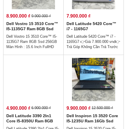
Hiệu suất làm việc cực cao.
Sẵn sàng cho làm việc từ xa.
8.900.000 ₫
7.900.000 ₫
9.900.000 ₫
Dell Vostro 15 3510 Core™
Dell Latitude 5420 Core™
I5-1135G7 Ram 8GB Ssd
i7 - 1165G7
256GB Màn Hình : 15.6
Dell Vostro 15 3510 Core™ I5-
Dell Latitude 5420 Core™ i7 -
Inch FullHD IPS
1135G7 Ram 8GB Ssd 256GB
1165G7 👉Giá 7.900.000 vnđ👉
Màn Hình : 15.6 Inch FullHD
Trả Góp Không Cần Trả Trước
IPS 👉Giá : 8.900.000 vnđ💵
👉Đủ 18 Tuổi Trả Góp Bằng
💯Trả Góp Không Cần Trả
Căn Cước Công Dân (Không
Trước👉Trả Góp Dễ Dàng Bằng
Gọi Người Thân)💥Dell Latitude
Căn Cước Công Dân (Không
5420 chiếc máy với thiết kế
Gọi Người Thân)💻💥👉Thiết kế
sang trọng.Nhỏ gọn hiệu năng
sang trọng cao cấp - , Hợp với
cao, bền bỉ và pin cực lâu,Làm
nhân viên văn phòng - hiệu năng
việc và giải trí không giật lag,
hoàn hảo - Sẵn sàng cho làm
cho trải nghiệm người dùng ở
việc từ xa - Hiệu suất làm việc
mức tuyệt vời..
cực cao.
4.900.000 ₫
9.900.000 ₫
6.900.000 ₫
12.500.000 ₫
Dell Latitude 3390 2In1
Dell Inspiron 15 3520 Core
Core I5-8350U Ram 8GB
I5-1235U Ram 16Gb Ssd
Ssd 256Gb Màn Hình : 13.3
256Gb Màn Hình 15.6 Inch
Dell Latitude 3390 2In1 Core I5-
Dell Inspiron 15 3520 Core I5-