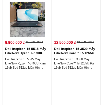
Touch/Pen/Túi/👉Giá :
14.900.000 vnđ💵💯Trả Góp
9.900.000 vnđ💵💯Trả Góp
Không Cần Trả Trước👉Trả
Không Cần Trả Trước👉Trả
Góp Dễ Dàng Bằng Căn Cước
Góp Dễ Dàng Bằng Căn Cước
Công Dân (Không Gọi Người
Công Dân (Không Gọi Người
Thân)💻💥👉Thiết kế sang trọng
Thân)💻💥👉Thiết kế sang trọng
cao cấp - , Hợp với nhân viên
cao cấp - , Hợp với nhân viên
văn phòng - hiệu năng hoàn hảo
văn phòng - hiệu năng hoàn hảo
- Sẵn sàng cho làm việc từ xa -
- Sẵn sàng cho làm việc từ xa -
Hiệu suất làm việc cực cao.
Hiệu suất làm việc cực cao.
9.900.000 ₫
12.500.000 ₫
11.900.000 ₫
13.900.000 ₫
Dell Inspiron 15 5515 Máy
Dell Inspiron 15 3520 Máy
LikeNew Ryzen 7-5700U
LikeNew Core™ I7-1255U
Ram 16gb Ssd 512gb Màn
Ram 16gb Ssd 512gb Màn
Dell Inspiron 15 5515 Máy
Dell Inspiron 15 3520 Máy
Hình : 15.6 Inch FHD IPS
Hình : 15.6 Inch FHD IPS
LikeNew Ryzen 7-5700U Ram
LikeNew Core™ I7-1255U Ram
16gb Ssd 512gb Màn Hình :
16gb Ssd 512gb Màn Hình :
15.6 Inch FHD IPS👉Giá :
15.6 Inch FHD IPS👉Giá :
9.900.000 vnđ💵💯Trả Góp
12.500.000 vnđ💵💯Trả Góp
Không Cần Trả Trước👉Trả
Không Cần Trả Trước👉Trả
Góp Dễ Dàng Bằng Căn Cước
Góp Dễ Dàng Bằng Căn Cước
Công Dân (Không Gọi Người
Công Dân (Không Gọi Người
Thân)💻💥👉Thiết kế sang trọng
Thân)💻💥👉Thiết kế sang trọng
cao cấp - , Hợp với nhân viên
cao cấp - , Hợp với nhân viên
văn phòng - hiệu năng hoàn hảo
văn phòng - hiệu năng hoàn hảo