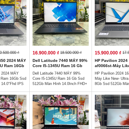
16.900.000 ₫
15.900.000 ₫
0.500.000 ₫
18.500.000 ₫
17.
5450 2024 MÁY
Dell Latitude 7440 MÁY 99%
HP Pavilion 2024 
35U Ram 16Gb
Core I5-1345U Ram 16 Gb
af0066st-Máy Lik
 hình :
Ssd 512Gb Màn Hình
Ultra 125U Ram 
50 2024 MÁY
Dell Latitude 7440 MÁY 99%
HP Pavilion 2024 16
ouch (Face
14.0Inch FHD+
512Gb Màn Hình 
U Ram 16Gb Ssd
Core I5-1345U Ram 16 Gb Ssd
Máy Like New- Ultr
FHD+ IPS
 14.0"Fhd IPS
512Gb Màn Hình 14.0Inch FHD+
8Gb Ssd 512Gb Màn
Giá :
👉Giá : 16.900.000 vnđ💵💯Trả
16Inch FHD+ IPS👉
💯Trả Góp
Góp Không Cần Trả Trước👉Trả
15.900.000 vnđ💵💯
rước👉Trả Góp
Góp Dễ Dàng Bằng Căn Cước
Không Cần Trả Trư
ăn Cước Công
Công Dân (Không Gọi Người
Dễ Dàng Bằng Căn
Người Thân)💻
Thân)💻💥Thiết kế sang trọng
Dân (Không Gọi Ngư
rọng cao cấp - ,
cao cấp - , Hợp với nhân viên
💥Thiết kế sang trọn
n văn phòng -
văn phòng - hiệu năng hoàn hảo -
Hợp với nhân viên v
ảo - Sẵn sàng
Sẵn sàng cho làm việc từ xa -
hiệu năng hoàn hảo 