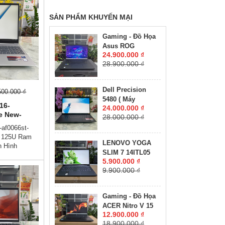
SẢN PHẨM KHUYẾN MẠI
Gaming - Đồ Họa
Asus ROG
24.900.000 ₫
Zephyrus M16
28.900.000 ₫
GU603ZW CORE
I9-12900H RAM
16GB SSD 512GB
Dell Precision
500.000 ₫
RTX 3070 Ti 8GB
5480 ( Máy
GDDR6 MÀN HÌNH
16-
24.000.000 ₫
LikeNew-CHUYÊN
: 16.0'' Inch
e New-
28.000.000 ₫
ĐỒ HỌA GIÁ RẺ
WQXGA 165Hz
8Gb Ssd
-af0066st-
)Core I7-13800H
16Inch
a 125U Ram
RAM 32GB SSD
LENOVO YOGA
 Hình
512GB RTX A1000
SLIM 7 14ITL05
Giá :
6GB MÀN HÌNH :
5.900.000 ₫
RAM 8GB SSD
Trả Góp
14″ FHD IPS 60Hz
9.900.000 ₫
512GB MÀN HÌNH :
ớc👉Trả Góp
14"FullHD IPS
 Cước Công
ời Thân)💻
Gaming - Đồ Họa
g cao cấp - ,
ACER Nitro V 15
ăn phòng -
12.900.000 ₫
ANV15-41-R2UP
- Sẵn sàng
18.900.000 ₫
Máy LikeNew-Bảo