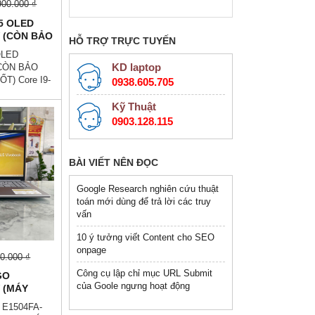
900.000 ₫
16GB SSD 512GB
15 OLED
MÀN HÌNH : 15.6"
 (CÒN BẢO
Inch IPS 165Hz
HỖ TRỢ TRỰC TUYẾN
 TỐT) Core
OLED
6Gb Ssd
KD laptop
(CÒN BẢO
5.6''Inch
T) Core I9-
0938.605.705
Ssd 512Gb
h Fhd IPS👉
Kỹ Thuật
nđ💵💯Trả Góp
0903.128.115
ớc👉Trả Góp
 Cước Công
ời Thân)💻
BÀI VIẾT NÊN ĐỌC
rọng cao cấp
ên văn phòng
Google Research nghiên cứu thuật
o - Sẵn sàng
toán mới dùng để trả lời các truy
 Hiệu suất
vấn
10 ý tưởng viết Content cho SEO
onpage
0.000 ₫
Công cụ lập chỉ mục URL Submit
GO
của Goole ngưng hoạt động
 (MÁY
ỐT ) Ryzen
 E1504FA-
Gb Ssd