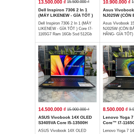
13.500.000 ₫
10.900.000 ₫
15.500.000 ₫
1
Dell Inspiron 7306 2 In 1
Asus Vivobook
(MÁY LIKENEW - GÍA TỐT )
NJ025W (CÒN
Core I7-1165G7 Ram 16Gb
HÃNG- GÍA TỐT)
Dell Inspiron 7306 2 In 1 (MÁY
Asus Vivobook 1
Ssd 512Gb Màn Hình 13.3
1335U Ram 8G
LIKENEW - GÍA TỐT ) Core I7-
NJ025W (CÒN B
Inch 4K UHD Touch Xoay
Màn Hình 15.6'
1165G7 Ram 16Gb Ssd 512Gb
HÃNG- GÍA TỐT) 
Gập 360º
Màn Hình 13.3 Inch 4K UHD
Ram 8Gb Ssd 51
Touch Xoay Gập 360º👉Giá :
15.6''Inch Fhd IP
13.500.000 vnđ💵💯Trả Góp
10.900.000 vnđ
Không Cần Trả Trước👉Trả Góp
Không Cần Trả T
Dễ Dàng Bằng Căn Cước Công
Dễ Dàng Bằng C
Dân (Không Gọi Người Thân)💻
Dân (Không Gọi 
💥👉Thiết kế sang trọng cao cấp
💥👉Thiết kế san
- , Hợp với nhân viên văn phòng
- , Hợp với nhân 
- hiệu năng hoàn hảo - Sẵn sàng
- hiệu năng hoàn 
cho làm việc từ xa - Hiệu suất
cho làm việc từ x
làm việc cực cao.
làm việc cực cao
14.500.000 ₫
8.500.000 ₫
15.900.000 ₫
9.
ASUS Vivobook 14X OLED
Lenovo Yoga 7
S3405VA Core I5-13500H
Core™ I7-1165
Ram 16Gb Ssd 512Gb Màn
Ssd 512Gb Màn
ASUS Vivobook 14X OLED
Lenovo Yoga 7 14
Hình 14 Inch 2.8K OLED
FHD IPS Touch