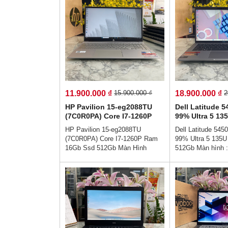
11.900.000 ₫
18.900.000 ₫
15.900.000 ₫
2
HP Pavilion 15-eg2088TU
Dell Latitude 
(7C0R0PA) Core I7-1260P
99% Ultra 5 1
Ram 16Gb Ssd 512Gb Màn
Ssd 512Gb Màn
HP Pavilion 15-eg2088TU
Dell Latitude 54
Hình 15.6Inch Fhd IPS
14.0"Fhd IPS T
(7C0R0PA) Core I7-1260P Ram
99% Ultra 5 135
ID)
16Gb Ssd 512Gb Màn Hình
512Gb Màn hình :
15.6Inch Fhd IPS👉Giá :
Touch (Face ID)
11.900.000 vnđ💵💯Trả Góp
18.900.000 vnđ
Không Cần Trả Trước👉Trả Góp
Không Cần Trả T
Dễ Dàng Bằng Căn Cước Công
Dễ Dàng Bằng C
Dân (Không Gọi Người Thân)💻
Dân (Không Gọi 
💥Thiết kế sang trọng cao cấp - ,
💥Thiết kế sang t
Hợp với nhân viên văn phòng -
Hợp với nhân viê
hiệu năng hoàn hảo - Sẵn sàng
hiệu năng hoàn h