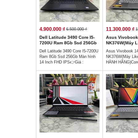
cho làm việc từ xa - Hiệu suất
cho làm việc từ x
làm việc cực cao.
làm việc cực cao
4.900.000 ₫
11.300.000 ₫
6.500.000 ₫
1
Dell Latitude 3490 Core I5-
Asus Vivobook
7200U Ram 8Gb Ssd 256Gb
NK376W(Máy L
Màn hình 14 Inch FHD IPS
HÀNH HÃNG)Co
Dell Latitude 3490 Core I5-7200U
Asus Vivobook 1
Ram 16Gb Ssd
Ram 8Gb Ssd 256Gb Màn hình
NK376W(Máy Lik
Hình 14.0''Inch
14 Inch FHD IPS👉Giá :
HÀNH HÃNG)Core
4.900.000 vnđ💵💯Trả Góp
16Gb Ssd 512Gb
Không Cần Trả Trước👉Trả Góp
14.0''Inch Fhd IP
Dễ Dàng Bằng Căn Cước Công
11.300.000 vnđ💵
Dân (Không Gọi Người Thân)💻
Không Cần Trả T
💥👉Thiết kế sang trọng cao cấp
Dễ Dàng Bằng C
- , Hợp với nhân viên văn phòng
Dân (Không Gọi 
- hiệu năng hoàn hảo - Sẵn sàng
💥👉Thiết kế san
cho làm việc từ xa - Hiệu suất
- , Hợp với nhân 
làm việc cực cao.
- hiệu năng hoàn 
cho làm việc từ x
làm việc cực cao