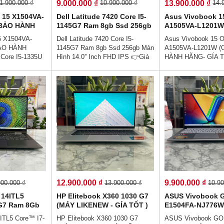
9.000.000 ₫
13.900.000 ₫
1.900.000 ₫
10.900.000 ₫
14.
 15 X1504VA-
Dell Latitude 7420 Core I5-
Asus Vivobook 
 BẢO HÀNH
1145G7 Ram 8gb Ssd 256gb
A1505VA-L1201W
 Core I5-
Màn Hình 14.0'' Inch FHD
HÀNH HÃNG- GÍA
5 X1504VA-
Dell Latitude 7420 Core I5-
Asus Vivobook 15 
b Ssd 512Gb
IPS
I9-13900H Ram 1
ẢO HÀNH
1145G7 Ram 8gb Ssd 256gb Màn
A1505VA-L1201W 
'Inch Fhd IPS
512Gb Màn Hình 1
Core I5-1335U
Hình 14.0'' Inch FHD IPS 👉Giá
HÀNH HÃNG- GÍA TỐ
Fhd IPS
2Gb Màn Hình
9.000.000 vnđ 👉Trả Góp Ko
13900H Ram 16Gb 
S👉Giá :
Cần Trả Trước👉Trả Góp 0% Dễ
Màn Hình 15.6''Inc
💯Trả Góp
Dàng👍Dell Latitude 7420 chiếc
Giá : 13.900.000 v
rước👉Trả Góp
máy với thiết kế sang trọng.
Không Cần Trả Trư
ăn Cước Công
Laptop mini nhỏ gọn hiệu năng
Dễ Dàng Bằng Căn
Người Thân)💻
cao, bền bỉ và pin cực lâu,Làm
Dân (Không Gọi Ngư
g trọng cao cấp
việc và giải trí không giật lag,
💥👉Thiết kế sang t
viên văn phòng
cho trải nghiệm người dùng ở
- , Hợp với nhân vi
hảo - Sẵn sàng
mức tuyệt vời..
- hiệu năng hoàn hả
a - Hiệu suất
cho làm việc từ xa -
.
làm việc cực cao.
12.900.000 ₫
9.900.000 ₫
900.000 ₫
13.900.000 ₫
10.90
 14ITL5
HP Elitebook X360 1030 G7
ASUS Vivobook 
G7 Ram 8Gb
(MÁY LIKENEW - GÍA TỐT )
E1504FA-NJ776W
 hình 14.0"
Core I7-10610U Ram 16Gb
LIKENEW - GÍA T
ITL5 Core™ I7-
HP Elitebook X360 1030 G7
ASUS Vivobook GO
Screen Xoay
Ssd 256Gb Màn Hình 13.3″
5-7220U Ram 16