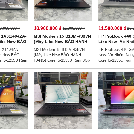
a - Hiệu suất
Hiệu suất làm việc cực cao.
cho làm việc từ xa -
.
làm việc cực cao.
10.900.000 ₫
11.500.000 ₫
3.900.000 ₫
11.900.000 ₫
13.
 14 X1404ZA-
MSI Modern 15 B13M-438VN
HP ProBook 440 
ike New-BẢO
(Máy Like New-BẢO HÀNH
Like New- Vỏ N
re I5-1235U
HÃNG) Core I5-1335U Ram
Khối ) Core I5-1
4 X1404ZA-
MSI Modern 15 B13M-438VN
HP ProBook 440 G9
 512Gb Màn
8Gb Ssd 512Gb Màn Hình
8Gb Ssd 512Gb 
e New-BẢO
(Máy Like New-BẢO HÀNH
New- Vỏ Nhôm Nguy
 Fhd IPS
15.6 Inch Fhd IPS
14.0 Inch Full HD
 I5-1235U Ram
HÃNG) Core I5-1335U Ram 8Gb
Core I5-1235U Ram
 Màn Hình
Ssd 512Gb Màn Hình 15.6 Inch
512Gb Màn Hình 14.0
S👉Giá :
Fhd IPS 👉Giá : 10.900.000 vnđ
HD IPS👉Giá : 11.5
💯Trả Góp
💵💯Trả GÓP 0% Lãi Suất - Độc
💯Trả Góp Không C
rước👉Trả Góp
Quyền👉Trả Góp Ko Cần Trả
👉Trả Góp Dễ Dàng
ăn Cước Công
Trước👉Đủ 18 Tuổi Trả Góp
Cước Công Dân (Kh
Người Thân)💻
Bằng Căn Cước Công Dân (Ko
Người Thân)💻💥👉T
g trọng cao cấp
Gọi Người Thân)💥MSI Modern
trọng cao cấp - , H
viên văn phòng
15 Thiết kế sang trọng trên mọi
viên văn phòng - hi
hảo - Sẵn sàng
đường nét - Hiệu năng mạnh mẻ
hảo - Sẵn sàng cho 
a - Hiệu suất
trên mọi tác vụ - Màn hình sắc
xa - Hiệu suất làm 
.
nét - Âm thanh to rõ sống động.