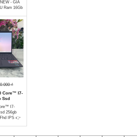
NEW - GÍA
5.6''Inch
0U Ram 16Gb
 15.6''Inch
00.000 vnđ💵
ần Trả Trước
 Bằng Căn
ông Gọi
hiết kế sang
ợp với nhân
ệu năng hoàn
làm việc từ
việc cực cao.
0.000 ₫
0 Core™ I7-
b Ssd
4.0''Inch
Core™ I7-
sd 256gb
 Fhd IPS 👉
💵💯Trả Góp
ớc👉Trả Góp
 Cước Công