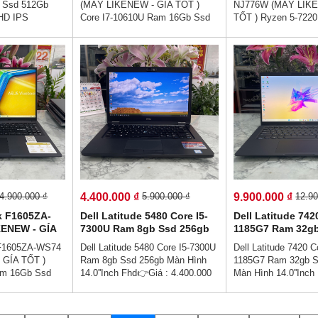
 Ssd 512Gb
(MÁY LIKENEW - GÍA TỐT )
NJ776W (MÁY LIKE
TouchScreen Xoay Gập 360º
512Gb Màn Hình 1
FHD IPS
Core I7-10610U Ram 16Gb Ssd
TỐT ) Ryzen 5-722
Fhd IPS
y Gập 360º👉
256Gb Màn Hình 13.3″
Ssd 512Gb Màn Hình
vnđ💵💯Trả Góp
TouchScreen Xoay Gập 360º👉
Fhd IPS👉Giá : 9.9
rước👉Trả Góp
Giá : 12.900.000 vnđ💵💯Trả Góp
💯Trả Góp Không C
ăn Cước Công
Không Cần Trả Trước👉Trả Góp
👉Trả Góp Dễ Dàng
Người Thân)💻
Dễ Dàng Bằng Căn Cước Công
Cước Công Dân (Kh
g trọng cao cấp
Dân (Không Gọi Người Thân)💻
Người Thân)💻💥👉T
viên văn phòng
💥👉Thiết kế sang trọng cao cấp
trọng cao cấp - , H
hảo - Sẵn sàng
- , Hợp với nhân viên văn phòng
viên văn phòng - hi
a - Hiệu suất
- hiệu năng hoàn hảo - Sẵn sàng
hảo - Sẵn sàng cho 
.
cho làm việc từ xa - Hiệu suất
xa - Hiệu suất làm 
làm việc cực cao.
4.400.000 ₫
9.900.000 ₫
4.900.000 ₫
5.900.000 ₫
12.90
k F1605ZA-
Dell Latitude 5480 Core I5-
Dell Latitude 742
ENEW - GÍA
7300U Ram 8gb Ssd 256gb
1185G7 Ram 32g
-1255U Ram
Màn Hình 14.0''Inch Fhd
256gb Màn Hình 1
F1605ZA-WS74
Dell Latitude 5480 Core I5-7300U
Dell Latitude 7420 
b Màn Hình
Fhd IPS
 GÍA TỐT )
Ram 8gb Ssd 256gb Màn Hình
1185G7 Ram 32gb S
 IPS
am 16Gb Ssd
14.0''Inch Fhd👉Giá : 4.400.000
Màn Hình 14.0''Inch
6.0''Inch FHD+
vnđ💵💯Trả Góp Không Cần Trả
Giá : 9.900.000 vnđ
0.000 vnđ
Trước👉Trả Góp Dễ Dàng Bằng
Không Cần Trả Trư
Căn Cước Công Dân (Không Gọi
Dễ Dàng Bằng Căn