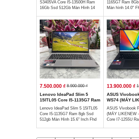
S3405VA Core I5-13500H Ram
1165G7 Ram 8Gb
Gập 360º
16Gb Ssd 512Gb Màn Hình 14
Màn hình 14.0" 
Inch 2.8K OLED👉Giá :
TouchScreen Xoa
14.500.000 vnđ💵💯Trả Góp
Giá : 8.500.000 
Không Cần Trả Trước👉Trả Góp
Không Cần Trả T
Dễ Dàng Bằng Căn Cước Công
Dễ Dàng Bằng C
Dân (Không Gọi Người Thân)💻
Dân (Không Gọi 
Thiết kế sang trọng cao cấp - ,
💥👉Thiết kế san
Hợp với nhân viên văn phòng -
- , Hợp với nhân 
hiệu năng hoàn hảo - Sẵn sàng
- hiệu năng hoàn 
cho làm việc từ xa - Hiệu suất
cho làm việc từ x
làm việc cực cao.
làm việc cực cao
7.500.000 ₫
13.900.000 ₫
8.900.000 ₫
1
Lenovo IdeaPad Slim 5
ASUS Vivoboo
15ITL05 Core I5-1135G7 Ram
WS74 (MÁY LIK
8gb Ssd 512gb Màn Hình
TỐT ) Core I7
Lenovo IdeaPad Slim 5 15ITL05
ASUS Vivobook 
15.6'' Inch Fhd IPS
16Gb Ssd 512G
Core I5-1135G7 Ram 8gb Ssd
(MÁY LIKENEW -
16.0''Inch FHD+
512gb Màn Hình 15.6'' Inch Fhd
Core I7-1255U R
IPS👉Giá : 7.500.000 vnđ💵Trả
512Gb Màn Hình 1
Góp 0% Dễ Dàng😜 Trả Góp Ko
IPS👉Giá : 13.90
Cần Trả Trước💯💥👉Thiết kế