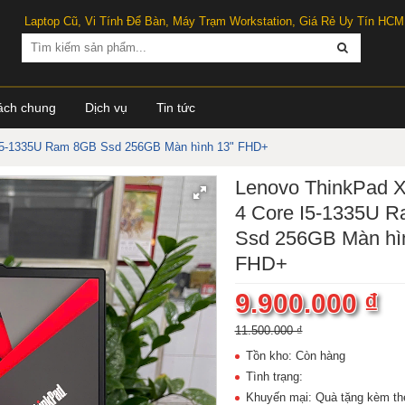
Laptop Cũ, Vi Tính Để Bàn, Máy Trạm Workstation, Giá Rẻ Uy Tín HCM
ách chung
Dịch vụ
Tin tức
 I5-1335U Ram 8GB Ssd 256GB Màn hình 13" FHD+
Lenovo ThinkPad 
4 Core I5-1335U 
Ssd 256GB Màn hì
FHD+
9.900.000 ₫
11.500.000 ₫
Tồn kho: Còn hàng
Tình trạng:
Khuyến mại: Quà tặng kèm th