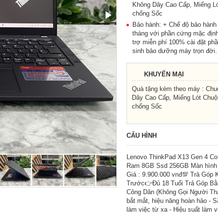
Không Dây Cao Cấp, Miếng Ló
chống Sốc
Bảo hành: + Chế độ bảo hành
tháng với phần cứng mặc định
trợ miễn phí 100% cài đặt p
sinh bảo dưỡng máy trọn đời.
KHUYẾN MẠI
Quà tặng kèm theo máy : Chu
Dây Cao Cấp, Miếng Lót Chuột
chống Sốc
CẤU HÌNH
Lenovo ThinkPad X13 Gen 4 Co
Ram 8GB Ssd 256GB Màn hình 
Giá : 9.900.000 vnđ💯 Trả Góp 
Trước👉Đủ 18 Tuổi Trả Góp B
Công Dân (Không Gọi Người Thâ
bắt mắt, hiệu năng hoàn hảo - 
làm việc từ xa - Hiệu suất làm 