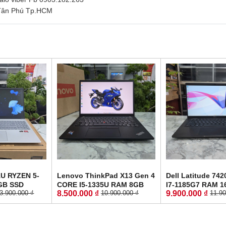
.Tân Phú Tp.HCM
U RYZEN 5-
Lenovo ThinkPad X13 Gen 4
Dell Latitude 7
GB SSD
CORE I5-1335U RAM 8GB
I7-1185G7 RAM 
8.500.000 ₫
9.900.000 ₫
3.900.000 ₫
10.900.000 ₫
11.90
H : 15.6 Inch
SSD 256GB MÀN HÌNH : 13.3
256GB MÀN HÌNH
Inch WUXGA
14.0''Inch Fhd IP