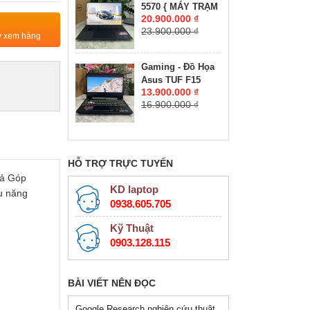
5570 { MÁY TRẠM
RTX 4050 6GB
20.900.000 ₫
ĐỒ HỌA GIÁ RẺ }
GDDR6 VRAM
23.900.000 ₫
CORE I7-12800H
ty xem hàng
MÀN HÌNH :
RAM 16GB SSD
15.6''IPS 180Hz.
512GB NVIDIA
Gaming - Đồ Họa
Quadro RTX
Asus TUF F15
A1000 4GB GDDR6
13.900.000 ₫
FX506HC-HN144W
MÀN HÌNH : 15.6″
16.900.000 ₫
CORE I5-11400H
FHD+, 500 nits
RAM 16GB SSD
512GB RTX™ 3050
4GB MÀN HÌNH :
15.6″ 144Hz
HỖ TRỢ TRỰC TUYẾN
rả Góp
KD laptop
u năng
0938.605.705
Kỹ Thuật
0903.128.115
BÀI VIẾT NÊN ĐỌC
Google Research nghiên cứu thuật