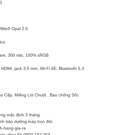
B)
VMe® Opal 2.0
ics
lare, 300 nits, 100% sRGB
 HDMI, jack 3,5 mm, Wi-Fi 6E, Bluetooth 5.3
o Cấp, Miếng Lót Chuột , Bao chống Sốc
ng mặc định 3 tháng.
inh bảo dưỡng máy trọn đời.
nh-hang-gia-re
zalo viber Fb 0903.182.263