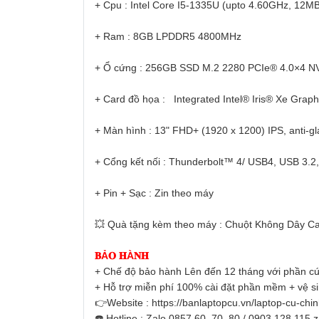
+ Cpu : Intel Core I5-1335U (upto 4.60GHz, 12M
+ Ram : 8GB LPDDR5 4800MHz
+ Ổ cứng : 256GB SSD M.2 2280 PCIe® 4.0×4 N
+ Card đồ họa : Integrated Intel® Iris® Xe Graph
+ Màn hình : 13" FHD+ (1920 x 1200) IPS, anti-g
+ Cổng kết nối : Thunderbolt™ 4/ USB4, USB 3.2,
+ Pin + Sạc : Zin theo máy
💥 Quà tặng kèm theo máy : Chuột Không Dây Ca
𝐁Ả𝐎 𝐇À𝐍𝐇
+ Chế độ bảo hành Lên đến 12 tháng với phần cứ
+ Hỗ trợ miễn phí 100% cài đặt phần mềm + vệ s
👉Website : https://banlaptopcu.vn/laptop-cu-chi
☎️ Hotline : Zalo 0857.60 .70 .80 / 0903.128.115 