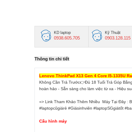
KD laptop
Kỹ Thuật
0938.605.705
0903.128.115
Thông tin chi tiết
Lenovo ThinkPad X13 Gen 4 Core I5-1335U Ra
Không Cần Trả Trước👉Đủ 18 Tuổi Trả Góp Bằng
hoàn hảo - Sẵn sàng cho làm việc từ xa - Hiệu su
=> Link Tham Khảo Thêm Nhiều Máy Tại Đây : B
#laptopcũgiárẻ #Giásinhviên #laptopSGgiátốt #b
Cấu hình máy