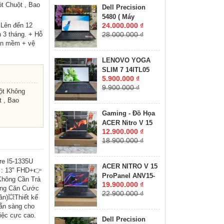
16GB SSD 512GB
t Chuột , Bao
Dell Precision
RTX 3070 Ti 8GB
5480 ( Máy
GDDR6 MÀN HÌNH
 Lên đến 12
24.000.000 ₫
LikeNew-CHUYÊN
: 16.0'' Inch
 3 tháng. + Hỗ
28.000.000 ₫
ĐỒ HỌA GIÁ RẺ
WQXGA 165Hz
hần mềm + vệ
)Core I7-13800H
RAM 32GB SSD
LENOVO YOGA
512GB RTX A1000
SLIM 7 14ITL05
6GB MÀN HÌNH :
5.900.000 ₫
RAM 8GB SSD
14″ FHD IPS 60Hz
9.900.000 ₫
512GB MÀN HÌNH :
ột Không
14"FullHD IPS
 , Bao
Gaming - Đồ Họa
ACER Nitro V 15
12.900.000 ₫
ANV15-41-R2UP
18.900.000 ₫
Máy LikeNew-Bảo
Hành Hãng RYZEN
5-6600H RAM
re I5-1335U
ACER NITRO V 15
: 13" FHD+👉
16GB SSD 512GB
ProPanel ANV15-
Không Cần Trả
RTX 2050 4GB
19.900.000 ₫
41-R7CR Máy
ằng Căn Cước
GDDR6 MÀN HÌNH
22.900.000 ₫
LikeNew-Còn Bảo
n)💥Thiết kế
: 15.6''IPS 165Hz.
Hành Hãng RYZEN
Sẵn sàng cho
5-7535HS RAM
việc cực cao.
Dell Precision
16GB SSD 512GB