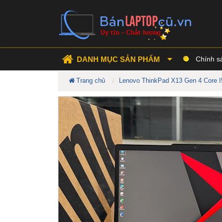
DANH MỤC SẢN PHẨM
Chính s
Trang chủ
Lenovo ThinkPad X13 Gen 4 Core