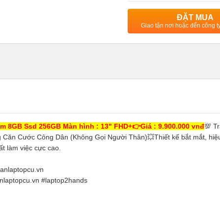
ĐẶT MUA
Giao tận nơi hoặc đến công 
m 8GB Ssd 256GB Màn hình : 13" FHD+👉Giá : 9.900.000 vnđ
💯 T
 Căn Cước Công Dân (Không Gọi Người Thân)💥Thiết kế bắt mắt, hiệ
ất làm việc cực cao.
anlaptopcu.vn
anlaptopcu.vn #laptop2hands