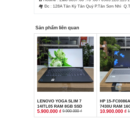
🏘 Đc : 128A Tân Kỳ Tân Quý P.Tân Sơn Nhì Q
Sản phẩm liên quan
LENOVO YOGA SLIM 7
HP 15-FC0086A
14ITL05 RAM 8GB SSD
7430U RAM 16
5.900.000 ₫
10.900.000 ₫
9.900.000 ₫
1
512GB MÀN HÌNH :
512GB MÀN HÌN
14"FullHD IPS
FullHD IPS