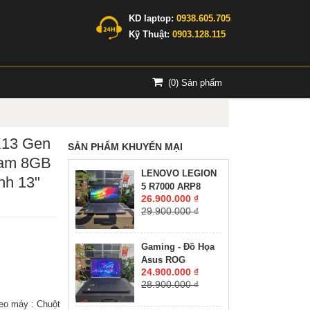
KD laptop:
0938.605.705
Kỹ Thuật:
0903.128.115
(
0
) Sản phẩm
X13 Gen
SẢN PHẨM KHUYẾN MẠI
Ram 8GB
LENOVO LEGION
nh 13"
5 R7000 ARP8
26.900.000 ₫
RYZEN 7-7735H
29.900.000 ₫
RAM 16GG SSD
512GB RTX™ 4060
8GB GDDR6 MÀN
Gaming - Đồ Họa
HÌNH : 15.6'' 15.6"
Asus ROG
WQHD 165Hz
24.900.000 ₫
Zephyrus M16
28.900.000 ₫
GU603ZW CORE
I9-12900H RAM
eo máy : Chuột